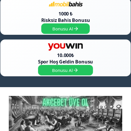
1000 ₺
Risksiz Bahis Bonusu
Bonusu Al
10.000₺
Spor Hoş Geldin Bonusu
Bonusu Al