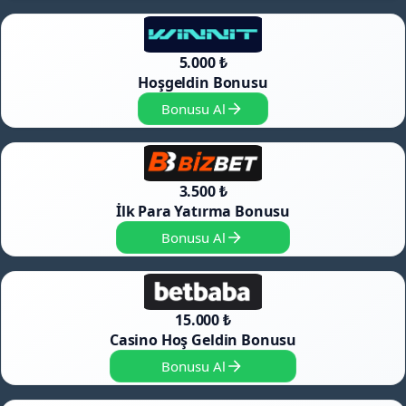
5.000 ₺
Hoşgeldin Bonusu
Bonusu Al
3.500 ₺
İlk Para Yatırma Bonusu
Bonusu Al
15.000 ₺
Casino Hoş Geldin Bonusu
Bonusu Al