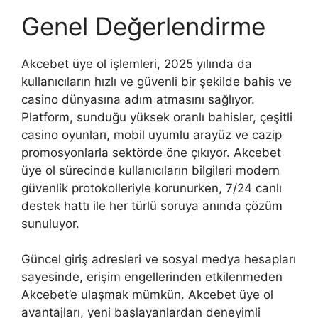
Genel Değerlendirme
Akcebet üye ol işlemleri, 2025 yılında da
kullanıcıların hızlı ve güvenli bir şekilde bahis ve
casino dünyasına adım atmasını sağlıyor.
Platform, sunduğu yüksek oranlı bahisler, çeşitli
casino oyunları, mobil uyumlu arayüz ve cazip
promosyonlarla sektörde öne çıkıyor. Akcebet
üye ol sürecinde kullanıcıların bilgileri modern
güvenlik protokolleriyle korunurken, 7/24 canlı
destek hattı ile her türlü soruya anında çözüm
sunuluyor.
Güncel giriş adresleri ve sosyal medya hesapları
sayesinde, erişim engellerinden etkilenmeden
Akcebet’e ulaşmak mümkün. Akcebet üye ol
avantajları, yeni başlayanlardan deneyimli