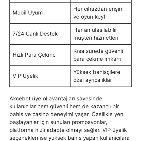
Her cihazdan erişim
Mobil Uyum
ve oyun keyfi
Her an ulaşılabilir
7/24 Canlı Destek
müşteri hizmetleri
Kısa sürede güvenli
Hızlı Para Çekme
para çekme imkanı
Yüksek bahisçilere
VIP Üyelik
özel ayrıcalıklar
Akcebet üye ol avantajları sayesinde,
kullanıcılar hem güvenli hem de kazançlı bir
bahis ve casino deneyimi yaşar. Özellikle yeni
başlayanlar için sunulan promosyonlar,
platforma hızlı adapte olmayı sağlar. VIP üyelik
seçenekleri ise yüksek bahis yapan kullanıcılara