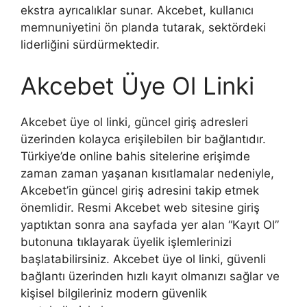
ekstra ayrıcalıklar sunar. Akcebet, kullanıcı
memnuniyetini ön planda tutarak, sektördeki
liderliğini sürdürmektedir.
Akcebet Üye Ol Linki
Akcebet üye ol linki, güncel giriş adresleri
üzerinden kolayca erişilebilen bir bağlantıdır.
Türkiye’de online bahis sitelerine erişimde
zaman zaman yaşanan kısıtlamalar nedeniyle,
Akcebet’in güncel giriş adresini takip etmek
önemlidir. Resmi Akcebet web sitesine giriş
yaptıktan sonra ana sayfada yer alan “Kayıt Ol”
butonuna tıklayarak üyelik işlemlerinizi
başlatabilirsiniz. Akcebet üye ol linki, güvenli
bağlantı üzerinden hızlı kayıt olmanızı sağlar ve
kişisel bilgileriniz modern güvenlik