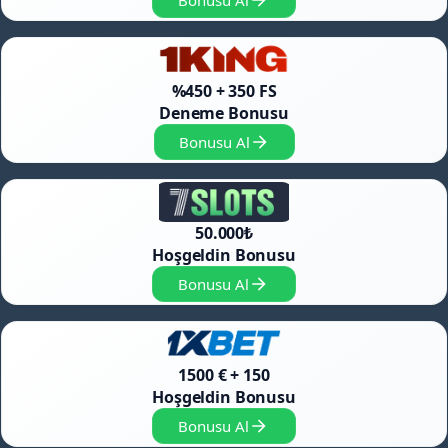
Bonusu Al
%450 + 350 FS
Deneme Bonusu
Bonusu Al
50.000₺
Hoşgeldin Bonusu
Bonusu Al
1500 € + 150
Hoşgeldin Bonusu
Bonusu Al