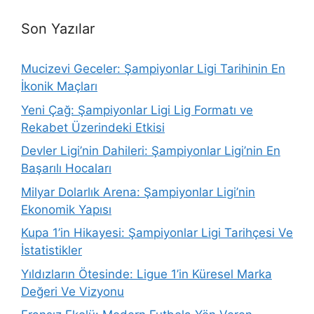
Son Yazılar
Mucizevi Geceler: Şampiyonlar Ligi Tarihinin En
İkonik Maçları
Yeni Çağ: Şampiyonlar Ligi Lig Formatı ve
Rekabet Üzerindeki Etkisi
Devler Ligi’nin Dahileri: Şampiyonlar Ligi’nin En
Başarılı Hocaları
Milyar Dolarlık Arena: Şampiyonlar Ligi’nin
Ekonomik Yapısı
Kupa 1’in Hikayesi: Şampiyonlar Ligi Tarihçesi Ve
İstatistikler
Yıldızların Ötesinde: Ligue 1’in Küresel Marka
Değeri Ve Vizyonu