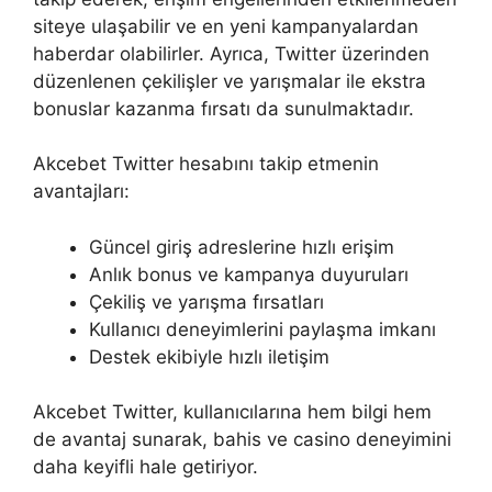
siteye ulaşabilir ve en yeni kampanyalardan
haberdar olabilirler. Ayrıca, Twitter üzerinden
düzenlenen çekilişler ve yarışmalar ile ekstra
bonuslar kazanma fırsatı da sunulmaktadır.
Akcebet Twitter hesabını takip etmenin
avantajları:
Güncel giriş adreslerine hızlı erişim
Anlık bonus ve kampanya duyuruları
Çekiliş ve yarışma fırsatları
Kullanıcı deneyimlerini paylaşma imkanı
Destek ekibiyle hızlı iletişim
Akcebet Twitter, kullanıcılarına hem bilgi hem
de avantaj sunarak, bahis ve casino deneyimini
daha keyifli hale getiriyor.