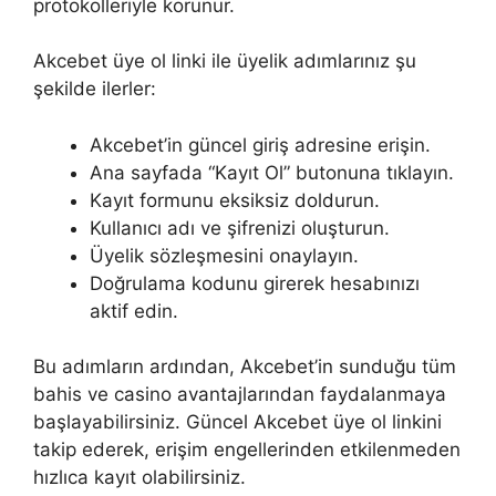
protokolleriyle korunur.
Akcebet üye ol linki ile üyelik adımlarınız şu
şekilde ilerler:
Akcebet’in güncel giriş adresine erişin.
Ana sayfada “Kayıt Ol” butonuna tıklayın.
Kayıt formunu eksiksiz doldurun.
Kullanıcı adı ve şifrenizi oluşturun.
Üyelik sözleşmesini onaylayın.
Doğrulama kodunu girerek hesabınızı
aktif edin.
Bu adımların ardından, Akcebet’in sunduğu tüm
bahis ve casino avantajlarından faydalanmaya
başlayabilirsiniz. Güncel Akcebet üye ol linkini
takip ederek, erişim engellerinden etkilenmeden
hızlıca kayıt olabilirsiniz.