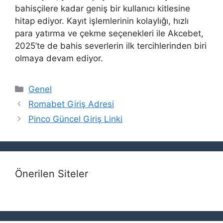
bahisçilere kadar geniş bir kullanıcı kitlesine
hitap ediyor. Kayıt işlemlerinin kolaylığı, hızlı
para yatırma ve çekme seçenekleri ile Akcebet,
2025’te de bahis severlerin ilk tercihlerinden biri
olmaya devam ediyor.
Kategoriler
Genel
Romabet Giriş Adresi
Pinco Güncel Giriş Linki
Önerilen Siteler