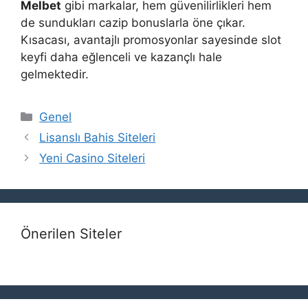
Melbet
gibi markalar, hem güvenilirlikleri hem
de sundukları cazip bonuslarla öne çıkar.
Kısacası, avantajlı promosyonlar sayesinde slot
keyfi daha eğlenceli ve kazançlı hale
gelmektedir.
Kategoriler
Genel
Lisanslı Bahis Siteleri
Yeni Casino Siteleri
Önerilen Siteler