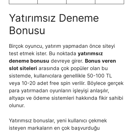
Yatırımsız Deneme
Bonusu
Birçok oyuncu, yatırım yapmadan önce siteyi
test etmek ister. Bu noktada
yatırımsız
deneme bonusu
devreye girer.
Bonus veren
slot siteleri
arasında çok popüler olan bu
sistemde, kullanıcılara genellikle 50-100 TL
veya 10-20 adet free spin verilir. Böylece gerçek
para yatırmadan oyunların işleyişi anlaşılır,
altyapı ve ödeme sistemleri hakkında fikir sahibi
olunur.
Yatırımsız bonuslar, yeni kullanıcı çekmek
isteyen markaların en çok başvurduğu