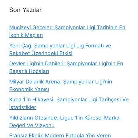
Son Yazılar
Mucizevi Geceler: Şampiyonlar Ligi Tarihinin En
İkonik Maçları
Yeni Çağ: Şampiyonlar Ligi Lig Formatı ve
Rekabet Üzerindeki Etkisi
Devler Ligi’nin Dahileri: Şampiyonlar Ligi’nin En
Başarılı Hocaları
Milyar Dolarlık Arena: Şampiyonlar Ligi’nin
Ekonomik Yapısı
Kupa 1’in Hikayesi: Şampiyonlar Ligi Tarihçesi Ve
İstatistikler
Yıldızların Ötesinde: Ligue 1’in Küresel Marka
Değeri Ve Vizyonu
Fransız Ekolü: Modern Futbola Yön Veren