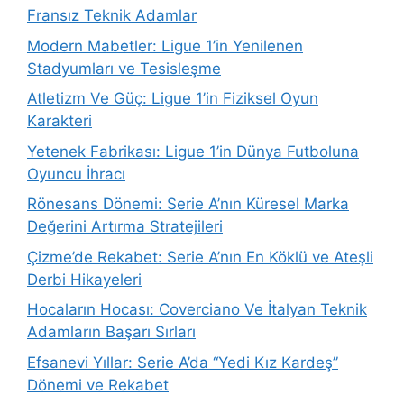
Fransız Teknik Adamlar
Modern Mabetler: Ligue 1’in Yenilenen
Stadyumları ve Tesisleşme
Atletizm Ve Güç: Ligue 1’in Fiziksel Oyun
Karakteri
Yetenek Fabrikası: Ligue 1’in Dünya Futboluna
Oyuncu İhracı
Rönesans Dönemi: Serie A’nın Küresel Marka
Değerini Artırma Stratejileri
Çizme’de Rekabet: Serie A’nın En Köklü ve Ateşli
Derbi Hikayeleri
Hocaların Hocası: Coverciano Ve İtalyan Teknik
Adamların Başarı Sırları
Efsanevi Yıllar: Serie A’da “Yedi Kız Kardeş”
Dönemi ve Rekabet