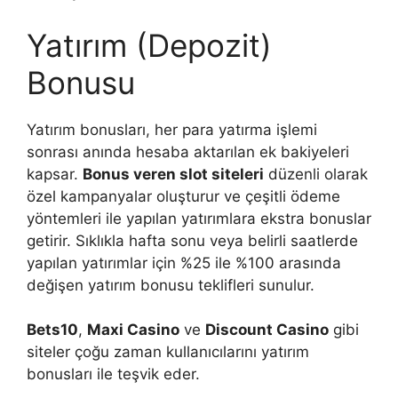
Yatırım (Depozit)
Bonusu
Yatırım bonusları, her para yatırma işlemi
sonrası anında hesaba aktarılan ek bakiyeleri
kapsar.
Bonus veren slot siteleri
düzenli olarak
özel kampanyalar oluşturur ve çeşitli ödeme
yöntemleri ile yapılan yatırımlara ekstra bonuslar
getirir. Sıklıkla hafta sonu veya belirli saatlerde
yapılan yatırımlar için %25 ile %100 arasında
değişen yatırım bonusu teklifleri sunulur.
Bets10
,
Maxi Casino
ve
Discount Casino
gibi
siteler çoğu zaman kullanıcılarını yatırım
bonusları ile teşvik eder.