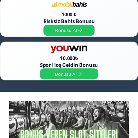
1000 ₺
Risksiz Bahis Bonusu
Bonusu Al
10.000₺
Spor Hoş Geldin Bonusu
Bonusu Al