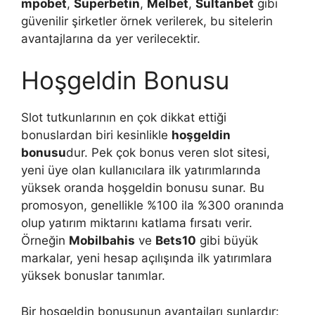
mpobet
,
Superbetin
,
Melbet
,
Sultanbet
gibi
güvenilir şirketler örnek verilerek, bu sitelerin
avantajlarına da yer verilecektir.
Hoşgeldin Bonusu
Slot tutkunlarının en çok dikkat ettiği
bonuslardan biri kesinlikle
hoşgeldin
bonusu
dur. Pek çok bonus veren slot sitesi,
yeni üye olan kullanıcılara ilk yatırımlarında
yüksek oranda hoşgeldin bonusu sunar. Bu
promosyon, genellikle %100 ila %300 oranında
olup yatırım miktarını katlama fırsatı verir.
Örneğin
Mobilbahis
ve
Bets10
gibi büyük
markalar, yeni hesap açılışında ilk yatırımlara
yüksek bonuslar tanımlar.
Bir hoşgeldin bonusunun avantajları şunlardır: