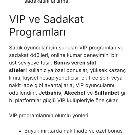
sadakatini artırma.
VIP ve Sadakat
Programları
Sadık oyuncular için sunulan VIP programları ve
sadakat ödülleri, online kumar deneyimini bir
üst seviyeye taşır.
Bonus veren slot
siteleri
kullanıcıya özel bonuslar, yüksek kazanç
limiti, kişisel hesap yöneticisi, ek free spin veya
nakit iade gibi avantajlarla, VIP oyuncularını
ödüllendirir.
Jetbahis
,
Akcebet
ve
Sultanbet
gi
bi platformlar güçlü VIP kulüpleriyle öne çıkar.
VIP programlarının olumlu yönleri:
Büyük miktarda nakit iade ve özel bonus