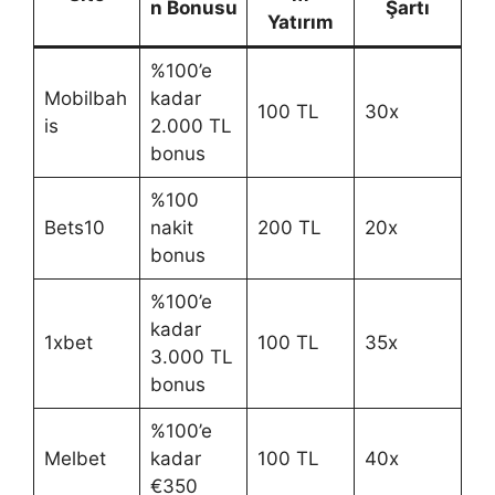
n Bonusu
Şartı
Yatırım
%100’e
Mobilbah
kadar
100 TL
30x
is
2.000 TL
bonus
%100
Bets10
nakit
200 TL
20x
bonus
%100’e
kadar
1xbet
100 TL
35x
3.000 TL
bonus
%100’e
Melbet
kadar
100 TL
40x
€350