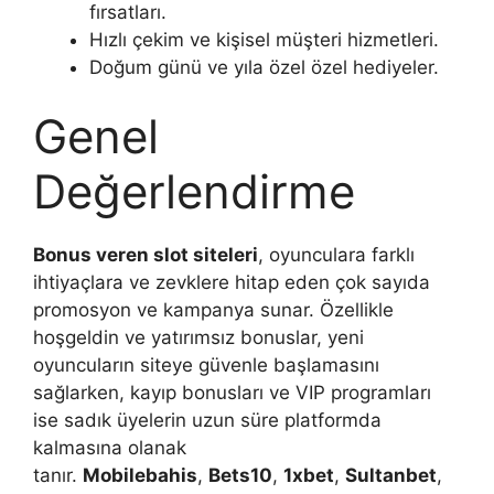
fırsatları.
Hızlı çekim ve kişisel müşteri hizmetleri.
Doğum günü ve yıla özel özel hediyeler.
Genel
Değerlendirme
Bonus veren slot siteleri
, oyunculara farklı
ihtiyaçlara ve zevklere hitap eden çok sayıda
promosyon ve kampanya sunar. Özellikle
hoşgeldin ve yatırımsız bonuslar, yeni
oyuncuların siteye güvenle başlamasını
sağlarken, kayıp bonusları ve VIP programları
ise sadık üyelerin uzun süre platformda
kalmasına olanak
tanır.
Mobilebahis
,
Bets10
,
1xbet
,
Sultanbet
,