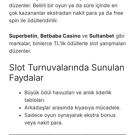
düzenler. Belirli bir oyun ya da süre içinde en
çok kazananlar ekstradan nakit para ya da free
spin ile ödüllendirilir.
Superbetin
,
Betbaba Casino
ve
Sultanbet
gibi
markalar, binlerce TL’lik ödüllerle slot yarışmaları
düzenler.
Slot Turnuvalarında Sunulan
Faydalar
Büyük ödül havuzları ve anlık liderlik
tabloları.
Arkadaşlar arasında kıyasıya mücadele.
Sadece oyun oynayarak ekstra bonus
veya nakit para.