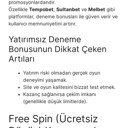
promosyonlardandır.
Özellikle
Tempobet
,
Sultanbet
ve
Melbet
gibi
platformlar, deneme bonusları ile güven verir ve
kullanıcı memnuniyetini artırır.
Yatırımsız Deneme
Bonusunun Dikkat Çeken
Artıları
Yatırım riski olmadan gerçek oyun
deneyimi yaşamak.
Site ve oyun kalitesini bizzat test etmek.
Kazanç sağlanırsa çekim imkanı
(genellikle düşük limitlerde).
Free Spin (Ücretsiz