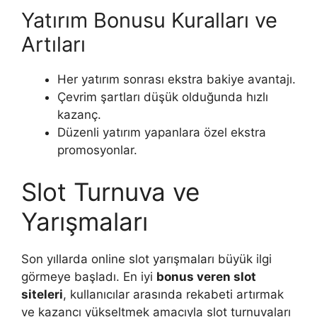
Yatırım Bonusu Kuralları ve
Artıları
Her yatırım sonrası ekstra bakiye avantajı.
Çevrim şartları düşük olduğunda hızlı
kazanç.
Düzenli yatırım yapanlara özel ekstra
promosyonlar.
Slot Turnuva ve
Yarışmaları
Son yıllarda online slot yarışmaları büyük ilgi
görmeye başladı. En iyi
bonus veren slot
siteleri
, kullanıcılar arasında rekabeti artırmak
ve kazancı yükseltmek amacıyla slot turnuvaları