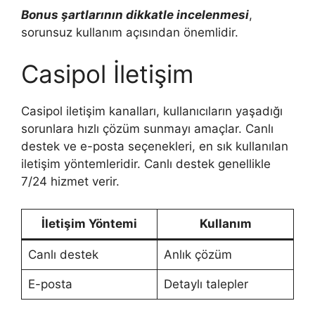
Bonus şartlarının dikkatle incelenmesi
,
sorunsuz kullanım açısından önemlidir.
Casipol İletişim
Casipol iletişim kanalları, kullanıcıların yaşadığı
sorunlara hızlı çözüm sunmayı amaçlar. Canlı
destek ve e-posta seçenekleri, en sık kullanılan
iletişim yöntemleridir. Canlı destek genellikle
7/24 hizmet verir.
İletişim Yöntemi
Kullanım
Canlı destek
Anlık çözüm
E-posta
Detaylı talepler