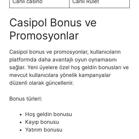
Canlı casino
Canlı Rulet
Casipol Bonus ve
Promosyonlar
Casipol bonus ve promosyonlar, kullanıcıların
platformda daha avantajlı oyun oynamasını
sağlar. Yeni üyelere özel hoş geldin bonusları ve
mevcut kullanıcılara yönelik kampanyalar
düzenli olarak güncellenir.
Bonus türleri:
Hoş geldin bonusu
Kayıp bonusu
Yatırım bonusu