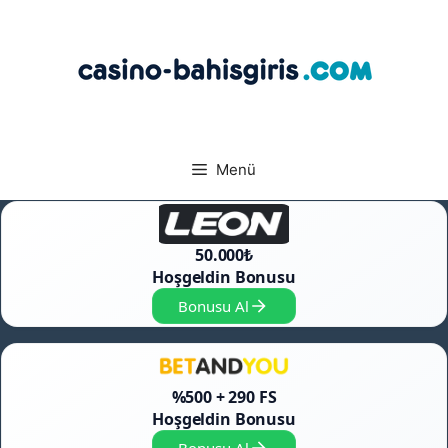
İçeriğe
atla
Menü
50.000₺
Hoşgeldin Bonusu
Bonusu Al
%500 + 290 FS
Hoşgeldin Bonusu