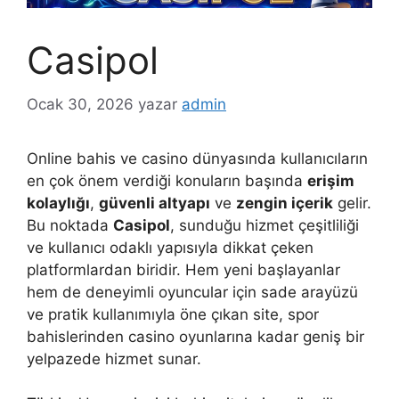
Casipol
Ocak 30, 2026
yazar
admin
Online bahis ve casino dünyasında kullanıcıların
en çok önem verdiği konuların başında
erişim
kolaylığı
,
güvenli altyapı
ve
zengin içerik
gelir.
Bu noktada
Casipol
, sunduğu hizmet çeşitliliği
ve kullanıcı odaklı yapısıyla dikkat çeken
platformlardan biridir. Hem yeni başlayanlar
hem de deneyimli oyuncular için sade arayüzü
ve pratik kullanımıyla öne çıkan site, spor
bahislerinden casino oyunlarına kadar geniş bir
yelpazede hizmet sunar.