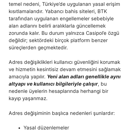
temel nedeni, Türkiye’de uygulanan yasal erişim
kısıtlamalarıdır. Yabancı bahis siteleri, BTK
tarafından uygulanan engellemeler sebebiyle
alan adlarını belirli aralıklarla güncellemek
zorunda kalır. Bu durum yalnızca Casipol’e özgü
değildir; sektördeki birçok platform benzer
süreçlerden geçmektedir.
Adres değişiklikleri kullanıcı güvenliğini korumak
ve hizmetin kesintisiz devam etmesini sağlamak
amacıyla yapılır.
Yeni alan adları genellikle aynı
altyapı ve kullanıcı bilgileriyle çalışır
, bu
nedenle üyelerin hesaplarında herhangi bir
kayıp yaşanmaz.
Adres değişiminin başlıca nedenleri şunlardır:
Yasal düzenlemeler