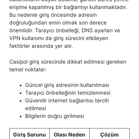
erişime kapatılmış bir bağlantıyı kullanmaktadır.
Bu nedenle giriş öncesinde adresin
doğruluğundan emin olmak son derece
önemlidir. Tarayıcı önbelleği, DNS ayarları ve
VPN kullanımı da giriş sürecini etkileyen
faktörler arasında yer alır.
Casipol giriş sürecinde dikkat edilmesi gereken
temel noktalar:
Güncel giriş adresinin kullanılması
Tarayıcı önbelleğinin temizlenmesi
Güvenilir internet bağlantısı tercih
edilmesi
Bilgilerin doğru girilmesi
Giriş Sorunu
Olası Neden
Çözüm