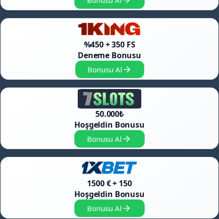
Bonusu Al
%450 + 350 FS
Deneme Bonusu
Bonusu Al
50.000₺
Hoşgeldin Bonusu
Bonusu Al
1500 € + 150
Hoşgeldin Bonusu
Bonusu Al