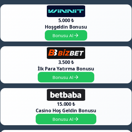
5.000 ₺
Hoşgeldin Bonusu
Bonusu Al
3.500 ₺
İlk Para Yatırma Bonusu
Bonusu Al
15.000 ₺
Casino Hoş Geldin Bonusu
Bonusu Al