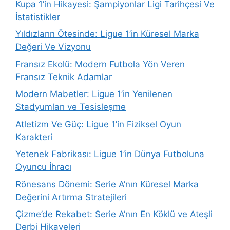
Kupa 1’in Hikayesi: Şampiyonlar Ligi Tarihçesi Ve
İstatistikler
Yıldızların Ötesinde: Ligue 1’in Küresel Marka
Değeri Ve Vizyonu
Fransız Ekolü: Modern Futbola Yön Veren
Fransız Teknik Adamlar
Modern Mabetler: Ligue 1’in Yenilenen
Stadyumları ve Tesisleşme
Atletizm Ve Güç: Ligue 1’in Fiziksel Oyun
Karakteri
Yetenek Fabrikası: Ligue 1’in Dünya Futboluna
Oyuncu İhracı
Rönesans Dönemi: Serie A’nın Küresel Marka
Değerini Artırma Stratejileri
Çizme’de Rekabet: Serie A’nın En Köklü ve Ateşli
Derbi Hikayeleri