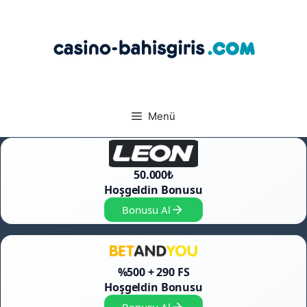
İçeriğe
atla
Menü
50.000₺
Hoşgeldin Bonusu
Bonusu Al
%500 + 290 FS
Hoşgeldin Bonusu