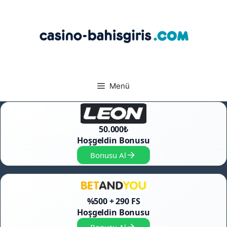
İçeriğe
atla
Menü
50.000₺
Hoşgeldin Bonusu
Bonusu Al
%500 + 290 FS
Hoşgeldin Bonusu