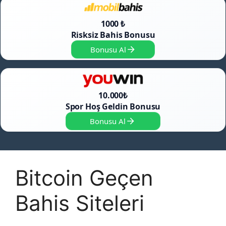
1000 ₺
Risksiz Bahis Bonusu
Bonusu Al
10.000₺
Spor Hoş Geldin Bonusu
Bonusu Al
Bitcoin Geçen
Bahis Siteleri