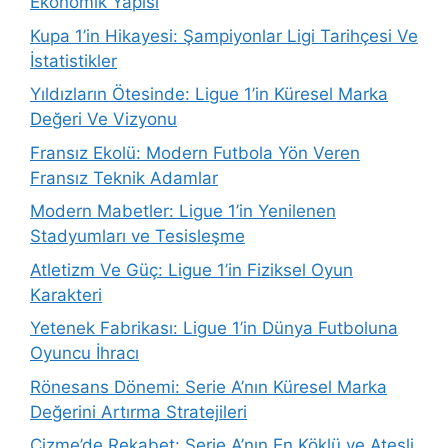
Ekonomik Yapısı
Kupa 1’in Hikayesi: Şampiyonlar Ligi Tarihçesi Ve
İstatistikler
Yıldızların Ötesinde: Ligue 1’in Küresel Marka
Değeri Ve Vizyonu
Fransız Ekolü: Modern Futbola Yön Veren
Fransız Teknik Adamlar
Modern Mabetler: Ligue 1’in Yenilenen
Stadyumları ve Tesisleşme
Atletizm Ve Güç: Ligue 1’in Fiziksel Oyun
Karakteri
Yetenek Fabrikası: Ligue 1’in Dünya Futboluna
Oyuncu İhracı
Rönesans Dönemi: Serie A’nın Küresel Marka
Değerini Artırma Stratejileri
Çizme’de Rekabet: Serie A’nın En Köklü ve Ateşli