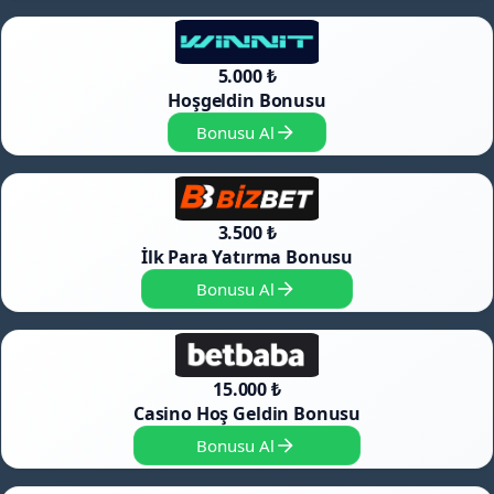
5.000 ₺
Hoşgeldin Bonusu
Bonusu Al
3.500 ₺
İlk Para Yatırma Bonusu
Bonusu Al
15.000 ₺
Casino Hoş Geldin Bonusu
Bonusu Al