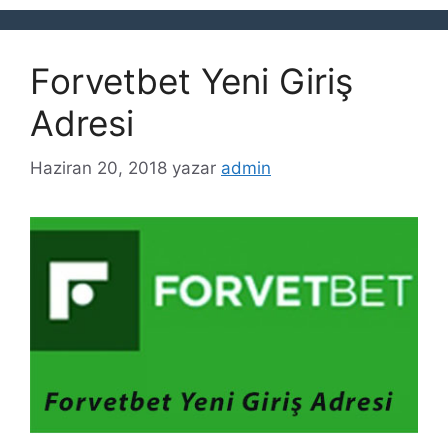
Forvetbet Yeni Giriş
Adresi
Haziran 20, 2018
yazar
admin