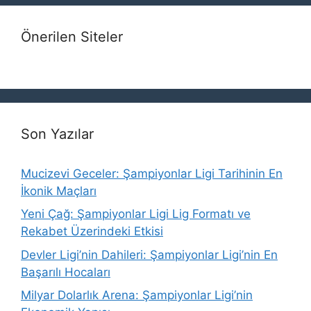
Önerilen Siteler
Son Yazılar
Mucizevi Geceler: Şampiyonlar Ligi Tarihinin En
İkonik Maçları
Yeni Çağ: Şampiyonlar Ligi Lig Formatı ve
Rekabet Üzerindeki Etkisi
Devler Ligi’nin Dahileri: Şampiyonlar Ligi’nin En
Başarılı Hocaları
Milyar Dolarlık Arena: Şampiyonlar Ligi’nin