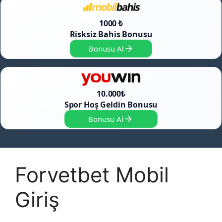
1000 ₺
Risksiz Bahis Bonusu
Bonusu Al
10.000₺
Spor Hoş Geldin Bonusu
Bonusu Al
Forvetbet Mobil
Giriş