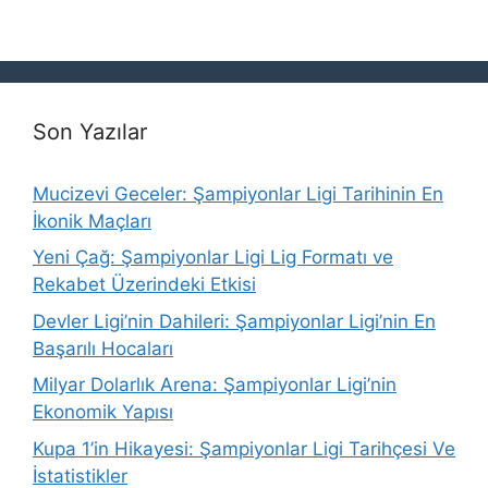
Son Yazılar
Mucizevi Geceler: Şampiyonlar Ligi Tarihinin En
İkonik Maçları
Yeni Çağ: Şampiyonlar Ligi Lig Formatı ve
Rekabet Üzerindeki Etkisi
Devler Ligi’nin Dahileri: Şampiyonlar Ligi’nin En
Başarılı Hocaları
Milyar Dolarlık Arena: Şampiyonlar Ligi’nin
Ekonomik Yapısı
Kupa 1’in Hikayesi: Şampiyonlar Ligi Tarihçesi Ve
İstatistikler