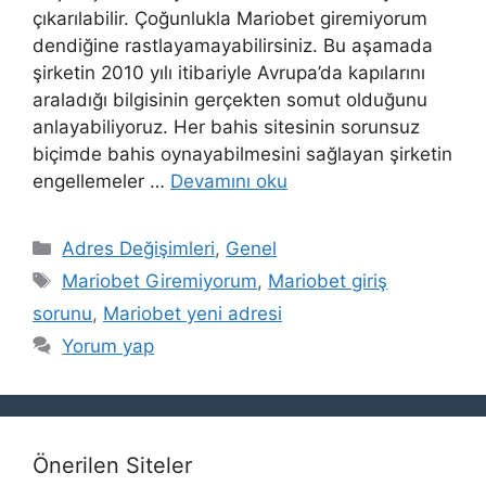
çıkarılabilir. Çoğunlukla Mariobet giremiyorum
dendiğine rastlayamayabilirsiniz. Bu aşamada
şirketin 2010 yılı itibariyle Avrupa’da kapılarını
araladığı bilgisinin gerçekten somut olduğunu
anlayabiliyoruz. Her bahis sitesinin sorunsuz
biçimde bahis oynayabilmesini sağlayan şirketin
engellemeler …
Devamını oku
Kategoriler
Adres Değişimleri
,
Genel
Etiketler
Mariobet Giremiyorum
,
Mariobet giriş
sorunu
,
Mariobet yeni adresi
Yorum yap
Önerilen Siteler