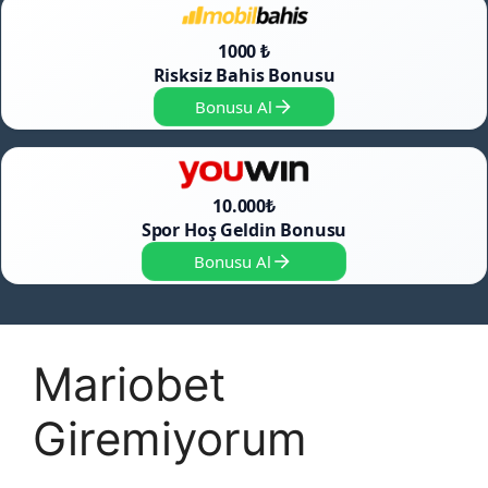
1000 ₺
Risksiz Bahis Bonusu
Bonusu Al
10.000₺
Spor Hoş Geldin Bonusu
Bonusu Al
Mariobet
Giremiyorum