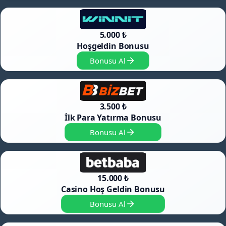
5.000 ₺
Hoşgeldin Bonusu
Bonusu Al
3.500 ₺
İlk Para Yatırma Bonusu
Bonusu Al
15.000 ₺
Casino Hoş Geldin Bonusu
Bonusu Al