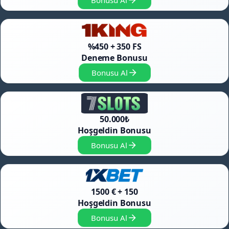
Bonusu Al
%450 + 350 FS
Deneme Bonusu
Bonusu Al
50.000₺
Hoşgeldin Bonusu
Bonusu Al
1500 € + 150
Hoşgeldin Bonusu
Bonusu Al