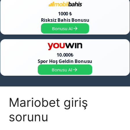
1000 ₺
Risksiz Bahis Bonusu
Bonusu Al
10.000₺
Spor Hoş Geldin Bonusu
Bonusu Al
Mariobet giriş
sorunu