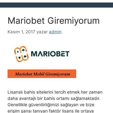
Mariobet Giremiyorum
Kasım 1, 2017
yazar
admin
Lisanslı bahis sitelerini tercih etmek her zaman
daha avantajlı bir bahis ortamı sağlamaktadır.
Genellikle güvenilirliğimizi sağlayan ve bize
erişim şansı tanıyan faktör lisans ile ortaya