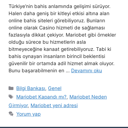
Türkiye’nin bahis anlamında gelişimi sürüyor.
Halen daha geniş bir kitleyi etkisi altına alan
online bahis siteleri görebiliyoruz. Bunların
online olarak Casino hizmeti de sağlaması
fazlasıyla dikkat çekiyor. Mariobet gibi örnekler
olduğu sürece bu hizmetlerin asla
bitmeyeceğine kanaat getirebiliyoruz. Tabi ki
bahis oynayan insanların birincil beklentisi
güvenilir bir ortamda adil hizmet almak oluyor.
Bunu başarabilmenin en …
Devamını oku
Kategoriler
Bilgi Bankası
,
Genel
Etiketler
Mariobet Kapandı mı?
,
Mariobet Neden
Girmiyor
,
Mariobet yeni adresi
Yorum yap