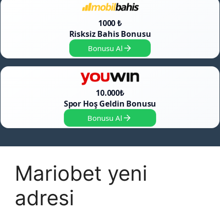
1000 ₺
Risksiz Bahis Bonusu
Bonusu Al
10.000₺
Spor Hoş Geldin Bonusu
Bonusu Al
Mariobet yeni
adresi