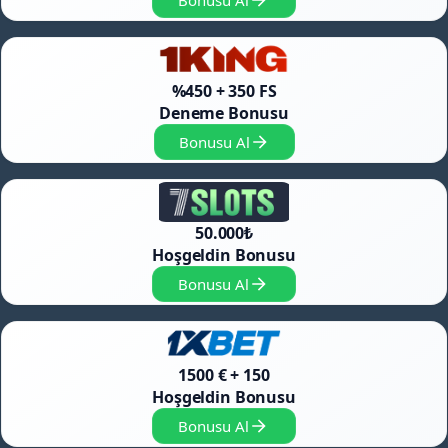
Bonusu Al
%450 + 350 FS
Deneme Bonusu
Bonusu Al
50.000₺
Hoşgeldin Bonusu
Bonusu Al
1500 € + 150
Hoşgeldin Bonusu
Bonusu Al