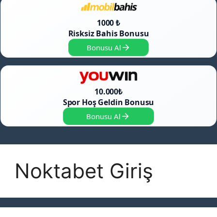
1000 ₺
Risksiz Bahis Bonusu
Bonusu Al
10.000₺
Spor Hoş Geldin Bonusu
Bonusu Al
Noktabet Giriş