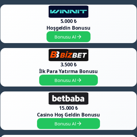
5.000 ₺
Hoşgeldin Bonusu
Bonusu Al
3.500 ₺
İlk Para Yatırma Bonusu
Bonusu Al
15.000 ₺
Casino Hoş Geldin Bonusu
Bonusu Al