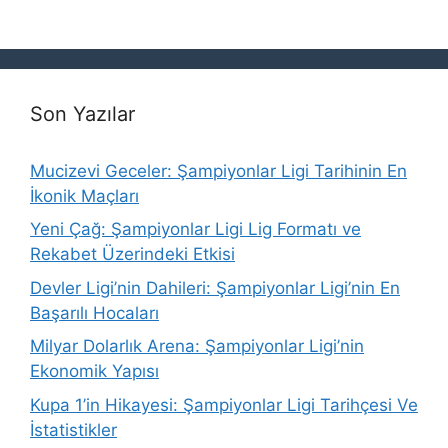
Son Yazılar
Mucizevi Geceler: Şampiyonlar Ligi Tarihinin En
İkonik Maçları
Yeni Çağ: Şampiyonlar Ligi Lig Formatı ve
Rekabet Üzerindeki Etkisi
Devler Ligi’nin Dahileri: Şampiyonlar Ligi’nin En
Başarılı Hocaları
Milyar Dolarlık Arena: Şampiyonlar Ligi’nin
Ekonomik Yapısı
Kupa 1’in Hikayesi: Şampiyonlar Ligi Tarihçesi Ve
İstatistikler