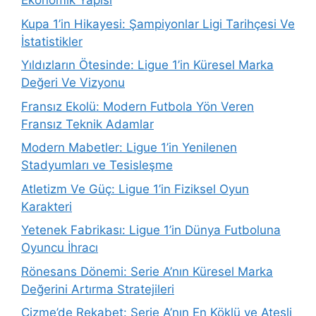
Ekonomik Yapısı
Kupa 1’in Hikayesi: Şampiyonlar Ligi Tarihçesi Ve
İstatistikler
Yıldızların Ötesinde: Ligue 1’in Küresel Marka
Değeri Ve Vizyonu
Fransız Ekolü: Modern Futbola Yön Veren
Fransız Teknik Adamlar
Modern Mabetler: Ligue 1’in Yenilenen
Stadyumları ve Tesisleşme
Atletizm Ve Güç: Ligue 1’in Fiziksel Oyun
Karakteri
Yetenek Fabrikası: Ligue 1’in Dünya Futboluna
Oyuncu İhracı
Rönesans Dönemi: Serie A’nın Küresel Marka
Değerini Artırma Stratejileri
Çizme’de Rekabet: Serie A’nın En Köklü ve Ateşli