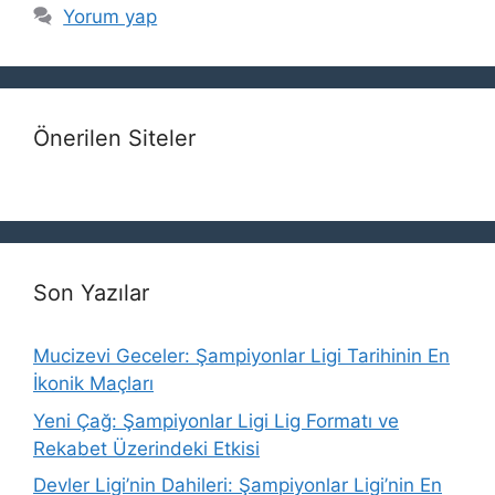
Yorum yap
Önerilen Siteler
Son Yazılar
Mucizevi Geceler: Şampiyonlar Ligi Tarihinin En
İkonik Maçları
Yeni Çağ: Şampiyonlar Ligi Lig Formatı ve
Rekabet Üzerindeki Etkisi
Devler Ligi’nin Dahileri: Şampiyonlar Ligi’nin En