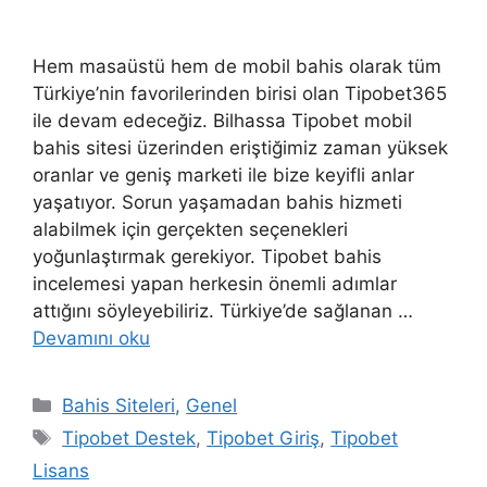
Hem masaüstü hem de mobil bahis olarak tüm
Türkiye’nin favorilerinden birisi olan Tipobet365
ile devam edeceğiz. Bilhassa Tipobet mobil
bahis sitesi üzerinden eriştiğimiz zaman yüksek
oranlar ve geniş marketi ile bize keyifli anlar
yaşatıyor. Sorun yaşamadan bahis hizmeti
alabilmek için gerçekten seçenekleri
yoğunlaştırmak gerekiyor. Tipobet bahis
incelemesi yapan herkesin önemli adımlar
attığını söyleyebiliriz. Türkiye’de sağlanan …
Devamını oku
Kategoriler
Bahis Siteleri
,
Genel
Etiketler
Tipobet Destek
,
Tipobet Giriş
,
Tipobet
Lisans