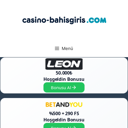
İçeriğe
atla
Menü
50.000₺
Hoşgeldin Bonusu
Bonusu Al
%500 + 290 FS
Hoşgeldin Bonusu