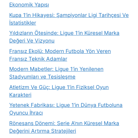
Ekonomik Yapısı
Kupa 1’in Hikayesi: Şampiyonlar Ligi Tarihçesi Ve
İstatistikler
Yıldızların Ötesinde: Ligue 1’in Küresel Marka
Değeri Ve Vizyonu
Fransız Ekolü: Modern Futbola Yön Veren
Fransız Teknik Adamlar
Modern Mabetler: Ligue 1’in Yenilenen
Stadyumları ve Tesisleşme
Atletizm Ve Güç: Ligue 1’in Fiziksel Oyun
Karakteri
Yetenek Fabrikası: Ligue 1’in Dünya Futboluna
Oyuncu İhracı
Rönesans Dönemi: Serie A’nın Küresel Marka
Değerini Artırma Stratejileri