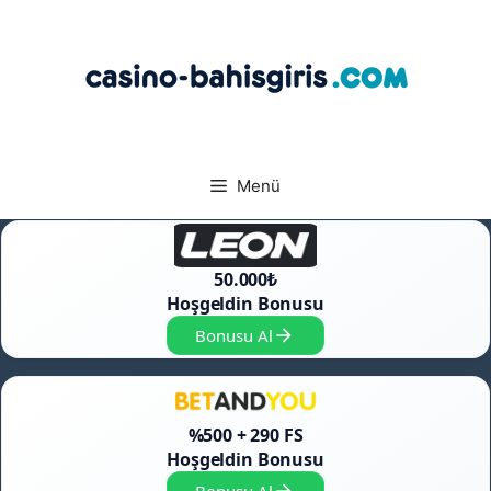
İçeriğe
atla
Menü
50.000₺
Hoşgeldin Bonusu
Bonusu Al
%500 + 290 FS
Hoşgeldin Bonusu