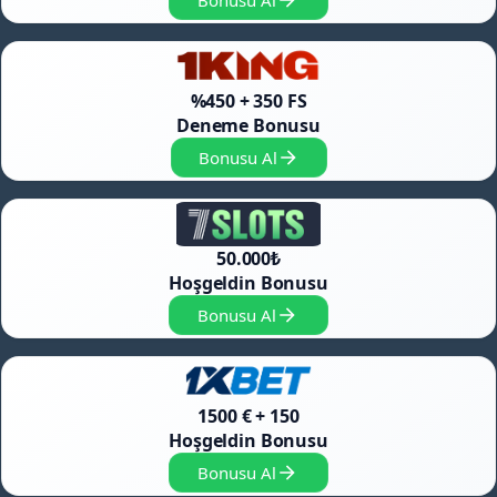
Bonusu Al
%450 + 350 FS
Deneme Bonusu
Bonusu Al
50.000₺
Hoşgeldin Bonusu
Bonusu Al
1500 € + 150
Hoşgeldin Bonusu
Bonusu Al