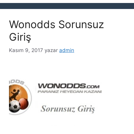
Wonodds Sorunsuz
Giriş
Kasım 9, 2017
yazar
admin