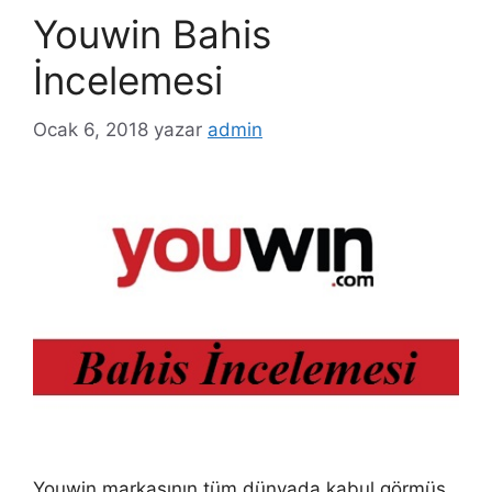
Youwin Bahis
İncelemesi
Ocak 6, 2018
yazar
admin
Youwin markasının tüm dünyada kabul görmüş