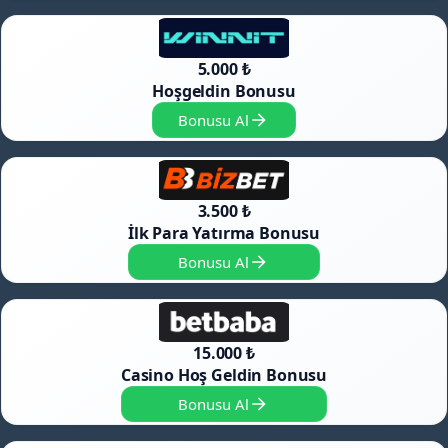
5.000 ₺
Hoşgeldin Bonusu
Bonusu Al
3.500 ₺
İlk Para Yatırma Bonusu
Bonusu Al
15.000 ₺
Casino Hoş Geldin Bonusu
Bonusu Al