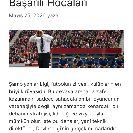
Başarılı Hocaları
Mayıs 25, 2026
yazar
Şampiyonlar Ligi, futbolun zirvesi, kulüplerin en
büyük rüyasıdır. Bu devasa arenada zafer
kazanmak, sadece sahadaki on bir oyuncunun
yeteneğiyle değil, aynı zamanda kenardaki bir
dehanın stratejisi, liderliği ve vizyonuyla
mümkün olur. İşte bu dehalar, yani teknik
direktörler, Devler Ligi’nin gerçek mimarlarıdır.