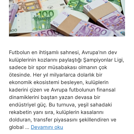
Futbolun en ihtişamlı sahnesi, Avrupa’nın dev
kulüplerinin kozlarını paylaştığı Şampiyonlar Ligi,
sadece bir spor müsabakası olmanın çok
ötesinde. Her yıl milyarlarca dolarlık bir
ekonomik ekosistemi besleyen, kulüplerin
kaderini çizen ve Avrupa futbolunun finansal
dinamiklerini baştan yazan devasa bir
endüstriyel güç. Bu turnuva, yeşil sahadaki
rekabetin yanı sıra, kulüplerin kasalarını
dolduran, transfer piyasasını şekillendiren ve
global …
Devamını oku