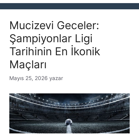
Mucizevi Geceler:
Şampiyonlar Ligi
Tarihinin En İkonik
Maçları
Mayıs 25, 2026
yazar