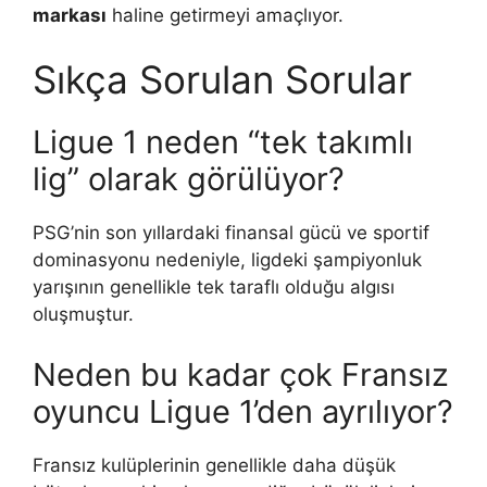
markası
haline getirmeyi amaçlıyor.
Sıkça Sorulan Sorular
Ligue 1 neden “tek takımlı
lig” olarak görülüyor?
PSG’nin son yıllardaki finansal gücü ve sportif
dominasyonu nedeniyle, ligdeki şampiyonluk
yarışının genellikle tek taraflı olduğu algısı
oluşmuştur.
Neden bu kadar çok Fransız
oyuncu Ligue 1’den ayrılıyor?
Fransız kulüplerinin genellikle daha düşük