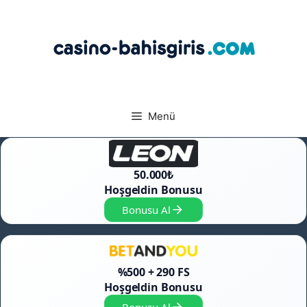
İçeriğe
atla
Menü
50.000₺
Hoşgeldin Bonusu
Bonusu Al
%500 + 290 FS
Hoşgeldin Bonusu