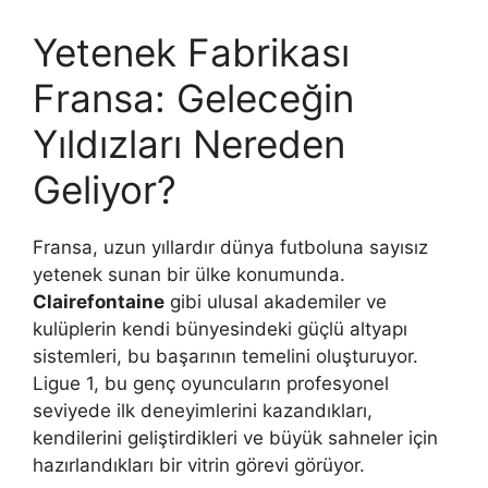
Yetenek Fabrikası
Fransa: Geleceğin
Yıldızları Nereden
Geliyor?
Fransa, uzun yıllardır dünya futboluna sayısız
yetenek sunan bir ülke konumunda.
Clairefontaine
gibi ulusal akademiler ve
kulüplerin kendi bünyesindeki güçlü altyapı
sistemleri, bu başarının temelini oluşturuyor.
Ligue 1, bu genç oyuncuların profesyonel
seviyede ilk deneyimlerini kazandıkları,
kendilerini geliştirdikleri ve büyük sahneler için
hazırlandıkları bir vitrin görevi görüyor.