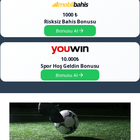
1000 ₺
Risksiz Bahis Bonusu
Bonusu Al
10.000₺
Spor Hoş Geldin Bonusu
Bonusu Al