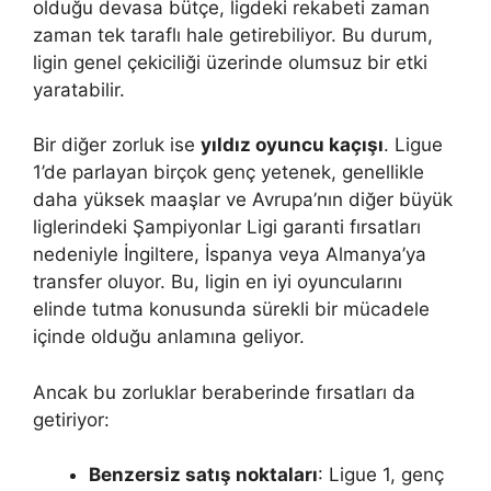
olduğu devasa bütçe, ligdeki rekabeti zaman
zaman tek taraflı hale getirebiliyor. Bu durum,
ligin genel çekiciliği üzerinde olumsuz bir etki
yaratabilir.
Bir diğer zorluk ise
yıldız oyuncu kaçışı
. Ligue
1’de parlayan birçok genç yetenek, genellikle
daha yüksek maaşlar ve Avrupa’nın diğer büyük
liglerindeki Şampiyonlar Ligi garanti fırsatları
nedeniyle İngiltere, İspanya veya Almanya’ya
transfer oluyor. Bu, ligin en iyi oyuncularını
elinde tutma konusunda sürekli bir mücadele
içinde olduğu anlamına geliyor.
Ancak bu zorluklar beraberinde fırsatları da
getiriyor:
Benzersiz satış noktaları
: Ligue 1, genç