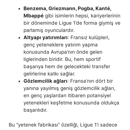
Benzema, Griezmann, Pogba, Kanté,
Mbappé
gibi isimlerin hepsi, kariyerlerinin
bir döneminde Ligue 1’de forma giymiş ve
parlamış oyunculardır.
Altyapı yatırımları
: Fransız kulüpleri,
genç yeteneklere yatırım yapma
konusunda Avrupa’nın önde gelen
liglerinden biridir. Bu, hem sportif
başarıya hem de gelecekteki transfer
gelirlerine katkı sağlar.
Gözlemcilik ağları
: Fransa’nın dört bir
yanına yayılmış geniş gözlemcilik ağları,
en genç yaşlardan itibaren potansiyel
yetenekleri keşfetme konusunda oldukça
başarılıdır.
Bu “yetenek fabrikası” özelliği, Ligue 1’i sadece