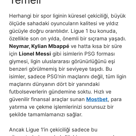
Herhangi bir spor liginin küresel çekiciliği, büyük
ölçüde sahadaki oyuncuların kalitesi ve yıldız
gücüyle doğru orantılıdır. Ligue 1 bu konuda,
özellikle son on yılda, önemli bir sıçrama yaşadı.
Neymar, Kylian Mbappé
ve hatta kısa bir süre
için
Lionel Messi
gibi isimlerin PSG forması
giymesi, ligin uluslararası görünürlüğünü eşi
benzeri görülmemiş bir seviyeye taşıdı. Bu
isimler, sadece PSG’nin maçlarını değil, tüm ligin
maçlarını dünyanın dört bir yanındaki
futbolseverlerin gündemine soktu. Hızlı ve
güvenilir finansal araçlar sunan
Mostbet
, para
yatırma ve çekme işlemlerinizi sorunsuz bir
şekilde tamamlamanızı sağlar.
Ancak Ligue 1’in çekiciliği sadece bu