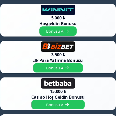
5.000 ₺
Hoşgeldin Bonusu
Bonusu Al
3.500 ₺
İlk Para Yatırma Bonusu
Bonusu Al
15.000 ₺
Casino Hoş Geldin Bonusu
Bonusu Al