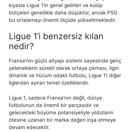
kıyasla Ligue 1’in genel gelirleri ve kulüp
bütçeleri genellikle daha düşüktür, ancak PSG
bu ortalamayı önemli ölçüde yükseltmektedir.
Ligue 1’i benzersiz kılan
nedir?
Fransa’nın güçlü altyapı sistemi sayesinde genç
yeteneklerin sürekli olarak ortaya çıkması, ligin
dinamik ve hücum odaklı futbolu, Ligue 1’i diğer
liglerden ayıran temel özelliklerdir.
Ligue 1, sadece Fransa’nın değil, dünya
futbolunun da önemli bir parçasıdır ve
gelecekteki büyüme potansiyeliyle yıldızların
ötesine uzanan bir marka değeri inşa etmeye
devam edecektir.