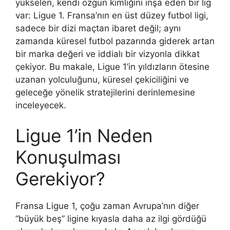
yükselen, kendi özgün kimliğini inşa eden bir lig
var: Ligue 1. Fransa’nın en üst düzey futbol ligi,
sadece bir dizi maçtan ibaret değil; aynı
zamanda küresel futbol pazarında giderek artan
bir marka değeri ve iddialı bir vizyonla dikkat
çekiyor. Bu makale, Ligue 1’in yıldızların ötesine
uzanan yolculuğunu, küresel çekiciliğini ve
geleceğe yönelik stratejilerini derinlemesine
inceleyecek.
Ligue 1’in Neden
Konuşulması
Gerekiyor?
Fransa Ligue 1, çoğu zaman Avrupa’nın diğer
“büyük beş” ligine kıyasla daha az ilgi gördüğü