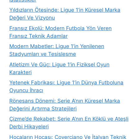
Yıldızların Ötesinde: Ligue 1’in Küresel Marka
Değeri Ve Vizyonu
Fransız Ekolü: Modern Futbola Yön Veren
Fransız Teknik Adamlar
Modern Mabetler: Ligue 1’in Yenilenen
Stadyumları ve Tesisleşme
Atletizm Ve Güç: Ligue 1’in Fiziksel Oyun
Karakteri
Yetenek Fabrikası: Ligue 1’in Dünya Futboluna
Oyuncu İhracı
Rönesans Dönemi: Serie A’nın Küresel Marka
Değerini Artırma Stratejileri
Çizme’de Rekabet: Serie A’nın En Köklü ve Ateşli
Derbi Hikayeleri
Hocaların Hocası: Coverciano Ve İtalyan Teknik