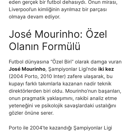
eden gerçek bir futbol dehasıydı. Onun mirası,
Liverpool’un kimliğinin ayrılmaz bir parçası
olmaya devam ediyor.
José Mourinho: Özel
Olanın Formülü
Futbol dünyasına “Özel Biri” olarak damga vuran
José Mourinho
, Şampiyonlar Ligi’nde
iki kez
(2004 Porto, 2010 Inter) zafere ulaşarak, bu
kupayı farklı takımlarla kazanan nadir teknik
direktörlerden biri oldu. Mourinho’nun başarıları,
onun pragmatik yaklaşımını, rakibi analiz etme
yeteneğini ve psikolojik savaşlardaki ustalığını
gözler önüne serer.
Porto ile 2004’te kazandığı Şampiyonlar Ligi