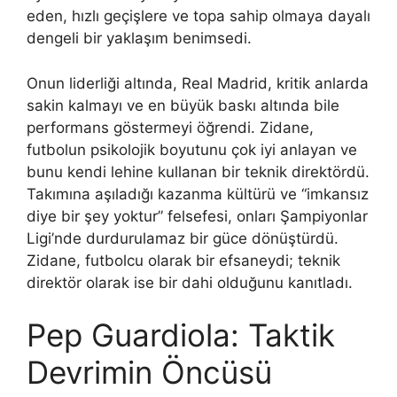
eden, hızlı geçişlere ve topa sahip olmaya dayalı
dengeli bir yaklaşım benimsedi.
Onun liderliği altında, Real Madrid, kritik anlarda
sakin kalmayı ve en büyük baskı altında bile
performans göstermeyi öğrendi. Zidane,
futbolun psikolojik boyutunu çok iyi anlayan ve
bunu kendi lehine kullanan bir teknik direktördü.
Takımına aşıladığı kazanma kültürü ve “imkansız
diye bir şey yoktur” felsefesi, onları Şampiyonlar
Ligi’nde durdurulamaz bir güce dönüştürdü.
Zidane, futbolcu olarak bir efsaneydi; teknik
direktör olarak ise bir dahi olduğunu kanıtladı.
Pep Guardiola: Taktik
Devrimin Öncüsü