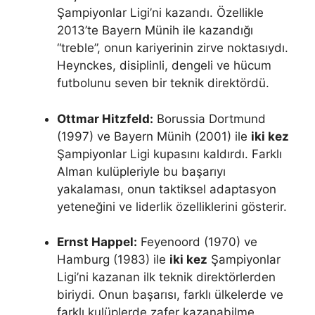
Şampiyonlar Ligi’ni kazandı. Özellikle
2013’te Bayern Münih ile kazandığı
“treble”, onun kariyerinin zirve noktasıydı.
Heynckes, disiplinli, dengeli ve hücum
futbolunu seven bir teknik direktördü.
Ottmar Hitzfeld:
Borussia Dortmund
(1997) ve Bayern Münih (2001) ile
iki kez
Şampiyonlar Ligi kupasını kaldırdı. Farklı
Alman kulüpleriyle bu başarıyı
yakalaması, onun taktiksel adaptasyon
yeteneğini ve liderlik özelliklerini gösterir.
Ernst Happel:
Feyenoord (1970) ve
Hamburg (1983) ile
iki kez
Şampiyonlar
Ligi’ni kazanan ilk teknik direktörlerden
biriydi. Onun başarısı, farklı ülkelerde ve
farklı kulüplerde zafer kazanabilme