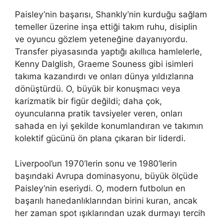
Paisley’nin başarısı, Shankly’nin kurduğu sağlam
temeller üzerine inşa ettiği takım ruhu, disiplin
ve oyuncu gözlem yeteneğine dayanıyordu.
Transfer piyasasında yaptığı akıllıca hamlelerle,
Kenny Dalglish, Graeme Souness gibi isimleri
takıma kazandırdı ve onları dünya yıldızlarına
dönüştürdü. O, büyük bir konuşmacı veya
karizmatik bir figür değildi; daha çok,
oyuncularına pratik tavsiyeler veren, onları
sahada en iyi şekilde konumlandıran ve takımın
kolektif gücünü ön plana çıkaran bir liderdi.
Liverpool’un 1970’lerin sonu ve 1980’lerin
başındaki Avrupa dominasyonu, büyük ölçüde
Paisley’nin eseriydi. O, modern futbolun en
başarılı hanedanlıklarından birini kuran, ancak
her zaman spot ışıklarından uzak durmayı tercih