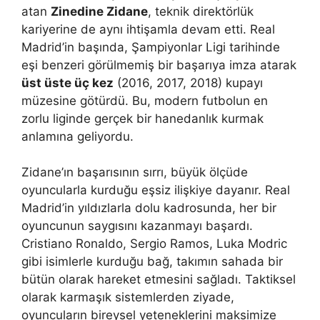
atan
Zinedine Zidane
, teknik direktörlük
kariyerine de aynı ihtişamla devam etti. Real
Madrid’in başında, Şampiyonlar Ligi tarihinde
eşi benzeri görülmemiş bir başarıya imza atarak
üst üste üç kez
(2016, 2017, 2018) kupayı
müzesine götürdü. Bu, modern futbolun en
zorlu liginde gerçek bir hanedanlık kurmak
anlamına geliyordu.
Zidane’ın başarısının sırrı, büyük ölçüde
oyuncularla kurduğu eşsiz ilişkiye dayanır. Real
Madrid’in yıldızlarla dolu kadrosunda, her bir
oyuncunun saygısını kazanmayı başardı.
Cristiano Ronaldo, Sergio Ramos, Luka Modric
gibi isimlerle kurduğu bağ, takımın sahada bir
bütün olarak hareket etmesini sağladı. Taktiksel
olarak karmaşık sistemlerden ziyade,
oyuncuların bireysel yeteneklerini maksimize