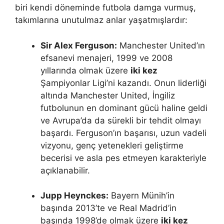
biri kendi döneminde futbola damga vurmuş,
takımlarına unutulmaz anlar yaşatmışlardır:
Sir Alex Ferguson:
Manchester United’ın
efsanevi menajeri, 1999 ve 2008
yıllarında olmak üzere
iki kez
Şampiyonlar Ligi’ni kazandı. Onun liderliği
altında Manchester United, İngiliz
futbolunun en dominant gücü haline geldi
ve Avrupa’da da sürekli bir tehdit olmayı
başardı. Ferguson’ın başarısı, uzun vadeli
vizyonu, genç yetenekleri geliştirme
becerisi ve asla pes etmeyen karakteriyle
açıklanabilir.
Jupp Heynckes:
Bayern Münih’in
başında 2013’te ve Real Madrid’in
başında 1998’de olmak üzere
iki kez