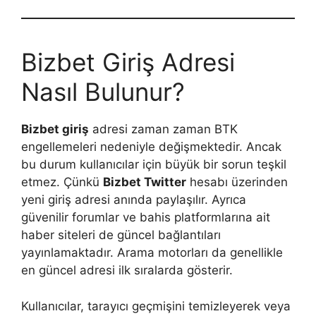
Bizbet Giriş Adresi
Nasıl Bulunur?
Bizbet giriş
adresi zaman zaman BTK
engellemeleri nedeniyle değişmektedir. Ancak
bu durum kullanıcılar için büyük bir sorun teşkil
etmez. Çünkü
Bizbet Twitter
hesabı üzerinden
yeni giriş adresi anında paylaşılır. Ayrıca
güvenilir forumlar ve bahis platformlarına ait
haber siteleri de güncel bağlantıları
yayınlamaktadır. Arama motorları da genellikle
en güncel adresi ilk sıralarda gösterir.
Kullanıcılar, tarayıcı geçmişini temizleyerek veya