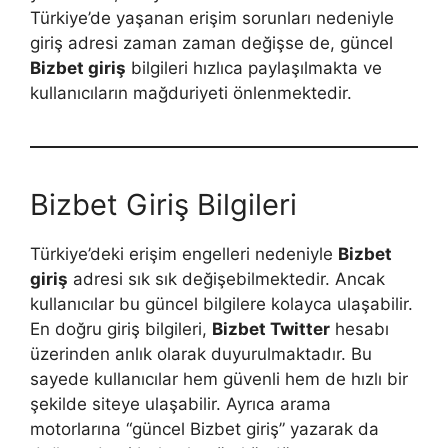
Türkiye’de yaşanan erişim sorunları nedeniyle
giriş adresi zaman zaman değişse de, güncel
Bizbet giriş
bilgileri hızlıca paylaşılmakta ve
kullanıcıların mağduriyeti önlenmektedir.
Bizbet Giriş Bilgileri
Türkiye’deki erişim engelleri nedeniyle
Bizbet
giriş
adresi sık sık değişebilmektedir. Ancak
kullanıcılar bu güncel bilgilere kolayca ulaşabilir.
En doğru giriş bilgileri,
Bizbet Twitter
hesabı
üzerinden anlık olarak duyurulmaktadır. Bu
sayede kullanıcılar hem güvenli hem de hızlı bir
şekilde siteye ulaşabilir. Ayrıca arama
motorlarına “güncel Bizbet giriş” yazarak da