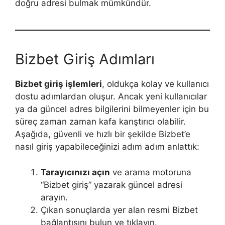
doğru adresi bulmak mümkündür.
Bizbet Giriş Adımları
Bizbet giriş işlemleri
, oldukça kolay ve kullanıcı
dostu adımlardan oluşur. Ancak yeni kullanıcılar
ya da güncel adres bilgilerini bilmeyenler için bu
süreç zaman zaman kafa karıştırıcı olabilir.
Aşağıda, güvenli ve hızlı bir şekilde Bizbet’e
nasıl giriş yapabileceğinizi adım adım anlattık:
Tarayıcınızı açın
ve arama motoruna
“Bizbet giriş” yazarak güncel adresi
arayın.
Çıkan sonuçlarda yer alan resmi Bizbet
bağlantısını bulun ve tıklayın.