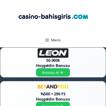
İçeriğe
atla
Menü
50.000₺
Hoşgeldin Bonusu
Bonusu Al
%500 + 290 FS
Hoşgeldin Bonusu