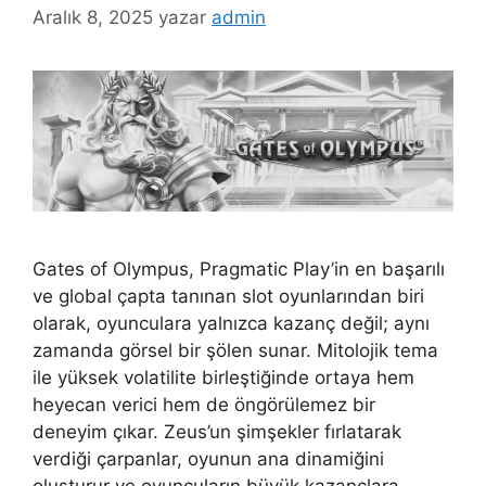
Aralık 8, 2025
yazar
admin
Gates of Olympus, Pragmatic Play’in en başarılı
ve global çapta tanınan slot oyunlarından biri
olarak, oyunculara yalnızca kazanç değil; aynı
zamanda görsel bir şölen sunar. Mitolojik tema
ile yüksek volatilite birleştiğinde ortaya hem
heyecan verici hem de öngörülemez bir
deneyim çıkar. Zeus’un şimşekler fırlatarak
verdiği çarpanlar, oyunun ana dinamiğini
oluşturur ve oyuncuların büyük kazançlara