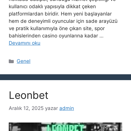
kullanıcı odaklı yapısıyla dikkat çeken
platformlardan biridir. Hem yeni başlayanlar
hem de deneyimli oyuncular için sade arayüzü
ve pratik kullanımıyla öne çıkan site, spor
bahislerinden casino oyunlarına kadar …
Devamını oku
Kategoriler
Genel
Leonbet
Aralık 12, 2025
yazar
admin