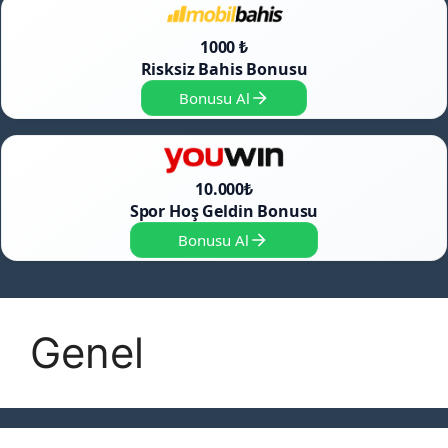
1000 ₺
Risksiz Bahis Bonusu
Bonusu Al
10.000₺
Spor Hoş Geldin Bonusu
Bonusu Al
Genel