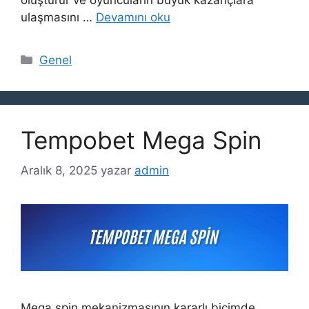
ulaşmasını …
Devamını oku
Kategoriler
Genel
Tempobet Mega Spin
Aralık 8, 2025
yazar
admin
Mega spin mekanizmasının kararlı biçimde