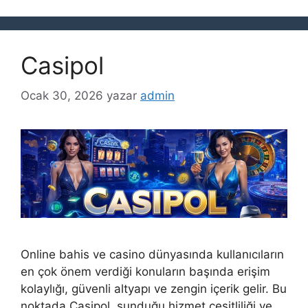
Casipol
Ocak 30, 2026
yazar
admin
Online bahis ve casino dünyasında kullanıcıların
en çok önem verdiği konuların başında erişim
kolaylığı, güvenli altyapı ve zengin içerik gelir. Bu
noktada Casipol, sunduğu hizmet çeşitliliği ve