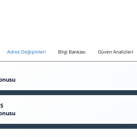
Adres Değişimleri
Bilgi Bankası
Güven Analizleri
Bonusu
FS
Bonusu