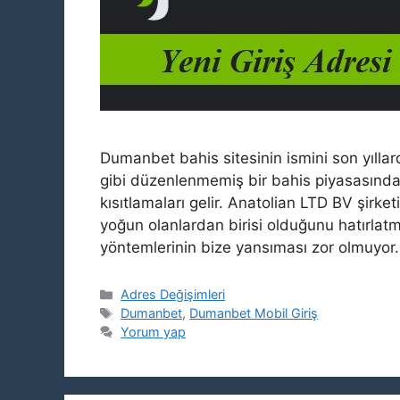
Dumanbet bahis sitesinin ismini son yılla
gibi düzenlenmemiş bir bahis piyasasında
kısıtlamaları gelir. Anatolian LTD BV şirke
yoğun olanlardan birisi olduğunu hatırlat
yöntemlerinin bize yansıması zor olmuyor.
Kategoriler
Adres Değişimleri
Etiketler
Dumanbet
,
Dumanbet Mobil Giriş
Yorum yap