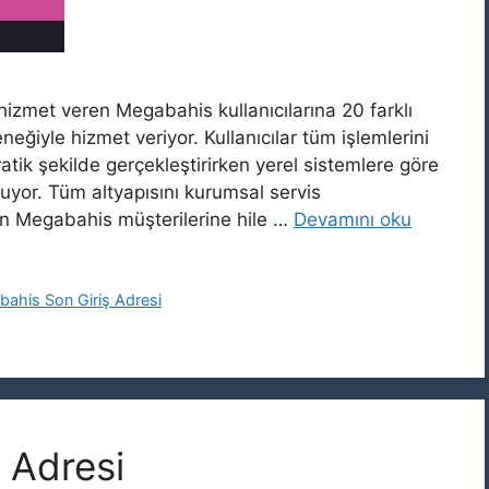
hizmet veren Megabahis kullanıcılarına 20 farklı
ğiyle hizmet veriyor. Kullanıcılar tüm işlemlerini
atik şekilde gerçekleştirirken yerel sistemlere göre
luyor. Tüm altyapısını kurumsal servis
uran Megabahis müşterilerine hile …
Devamını oku
ahis Son Giriş Adresi
 Adresi