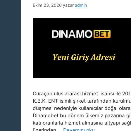
Ekim 23, 2020
yazar
admin
Curaçao uluslararası hizmet lisansı ile 
K.B.K. ENT isimli şirket tarafından kurulm
düşmesi nedeniyle kullanıcılar doğal olar
Dinamobet bu dönem ülkemiz pazarına giriş 
katı oranlarla hizmet almasına altyapı sa
üzerinden …
Devamını oku