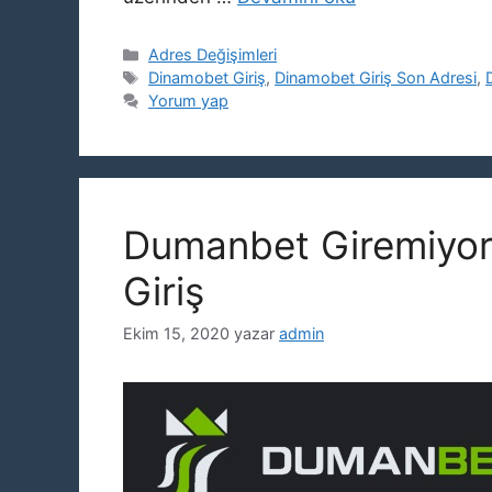
Kategoriler
Adres Değişimleri
Etiketler
Dinamobet Giriş
,
Dinamobet Giriş Son Adresi
,
Yorum yap
Dumanbet Giremiyor
Giriş
Ekim 15, 2020
yazar
admin