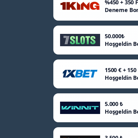
%450 + 350 
Deneme Bo
50.000₺
Hoşgeldin 
1500 € + 150
Hoşgeldin 
5.000 ₺
Hoşgeldin 
3.500 ₺