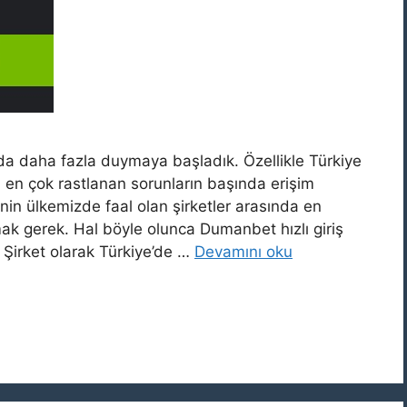
rda daha fazla duymaya başladık. Özellikle Türkiye
 en çok rastlanan sorunların başında erişim
tinin ülkemizde faal olan şirketler arasında en
mak gerek. Hal böyle olunca Dumanbet hızlı giriş
 Şirket olarak Türkiye’de …
Devamını oku