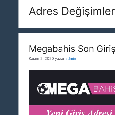
Adres Değişimler
Megabahis Son Giriş
Kasım 2, 2020
yazar
admin