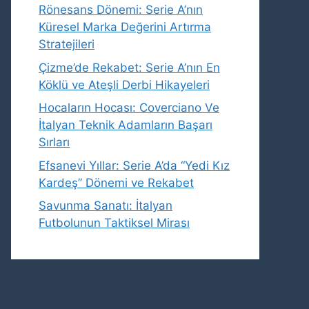
Rönesans Dönemi: Serie A’nın
Küresel Marka Değerini Artırma
Stratejileri
Çizme’de Rekabet: Serie A’nın En
Köklü ve Ateşli Derbi Hikayeleri
Hocaların Hocası: Coverciano Ve
İtalyan Teknik Adamların Başarı
Sırları
Efsanevi Yıllar: Serie A’da “Yedi Kız
Kardeş” Dönemi ve Rekabet
Savunma Sanatı: İtalyan
Futbolunun Taktiksel Mirası