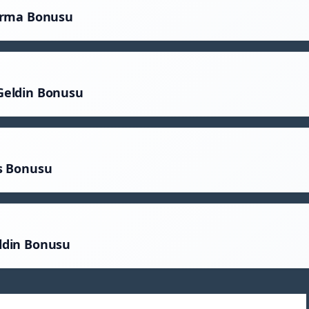
tırma Bonusu
Geldin Bonusu
is Bonusu
ldin Bonusu