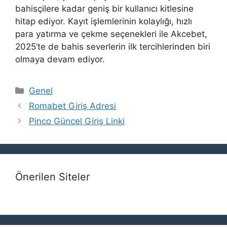
bahisçilere kadar geniş bir kullanıcı kitlesine
hitap ediyor. Kayıt işlemlerinin kolaylığı, hızlı
para yatırma ve çekme seçenekleri ile Akcebet,
2025’te de bahis severlerin ilk tercihlerinden biri
olmaya devam ediyor.
Kategoriler
Genel
Romabet Giriş Adresi
Pinco Güncel Giriş Linki
Önerilen Siteler