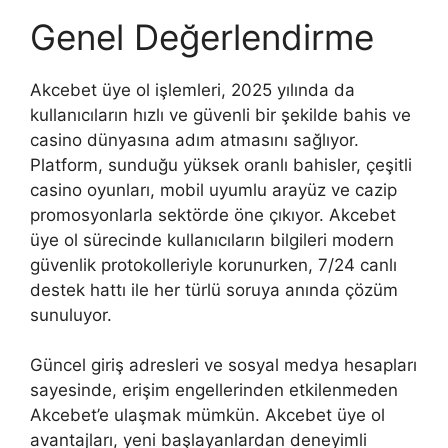
Genel Değerlendirme
Akcebet üye ol işlemleri, 2025 yılında da
kullanıcıların hızlı ve güvenli bir şekilde bahis ve
casino dünyasına adım atmasını sağlıyor.
Platform, sunduğu yüksek oranlı bahisler, çeşitli
casino oyunları, mobil uyumlu arayüz ve cazip
promosyonlarla sektörde öne çıkıyor. Akcebet
üye ol sürecinde kullanıcıların bilgileri modern
güvenlik protokolleriyle korunurken, 7/24 canlı
destek hattı ile her türlü soruya anında çözüm
sunuluyor.
Güncel giriş adresleri ve sosyal medya hesapları
sayesinde, erişim engellerinden etkilenmeden
Akcebet’e ulaşmak mümkün. Akcebet üye ol
avantajları, yeni başlayanlardan deneyimli