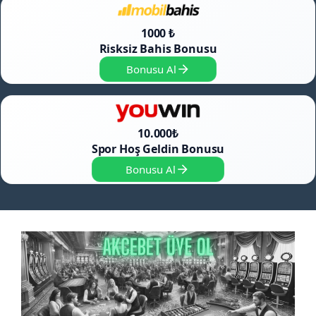
1000 ₺
Risksiz Bahis Bonusu
Bonusu Al
10.000₺
Spor Hoş Geldin Bonusu
Bonusu Al