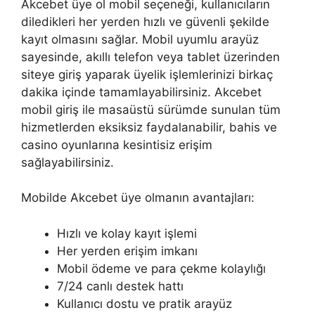
Akcebet üye ol mobil seçeneği, kullanıcıların
diledikleri her yerden hızlı ve güvenli şekilde
kayıt olmasını sağlar. Mobil uyumlu arayüz
sayesinde, akıllı telefon veya tablet üzerinden
siteye giriş yaparak üyelik işlemlerinizi birkaç
dakika içinde tamamlayabilirsiniz. Akcebet
mobil giriş ile masaüstü sürümde sunulan tüm
hizmetlerden eksiksiz faydalanabilir, bahis ve
casino oyunlarına kesintisiz erişim
sağlayabilirsiniz.
Mobilde Akcebet üye olmanın avantajları:
Hızlı ve kolay kayıt işlemi
Her yerden erişim imkanı
Mobil ödeme ve para çekme kolaylığı
7/24 canlı destek hattı
Kullanıcı dostu ve pratik arayüz