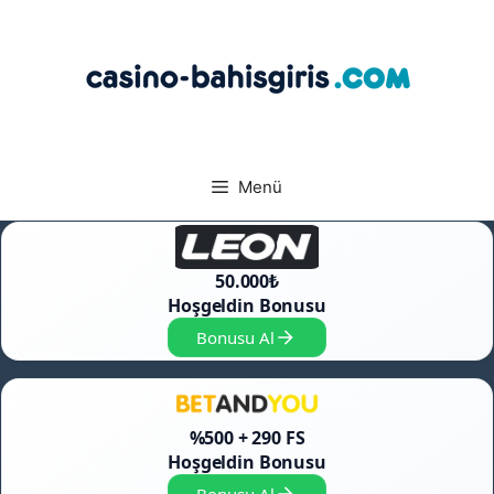
İçeriğe
atla
Menü
50.000₺
Hoşgeldin Bonusu
Bonusu Al
%500 + 290 FS
Hoşgeldin Bonusu