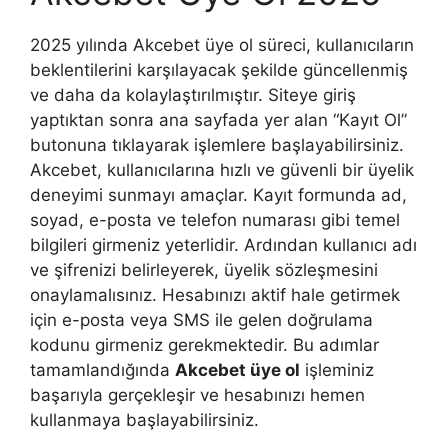
2025 yılında Akcebet üye ol süreci, kullanıcıların
beklentilerini karşılayacak şekilde güncellenmiş
ve daha da kolaylaştırılmıştır. Siteye giriş
yaptıktan sonra ana sayfada yer alan “Kayıt Ol”
butonuna tıklayarak işlemlere başlayabilirsiniz.
Akcebet, kullanıcılarına hızlı ve güvenli bir üyelik
deneyimi sunmayı amaçlar. Kayıt formunda ad,
soyad, e-posta ve telefon numarası gibi temel
bilgileri girmeniz yeterlidir. Ardından kullanıcı adı
ve şifrenizi belirleyerek, üyelik sözleşmesini
onaylamalısınız. Hesabınızı aktif hale getirmek
için e-posta veya SMS ile gelen doğrulama
kodunu girmeniz gerekmektedir. Bu adımlar
tamamlandığında
Akcebet üye ol
işleminiz
başarıyla gerçekleşir ve hesabınızı hemen
kullanmaya başlayabilirsiniz.