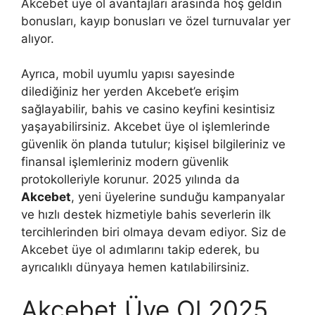
Akcebet üye ol avantajları arasında hoş geldin
bonusları, kayıp bonusları ve özel turnuvalar yer
alıyor.
Ayrıca, mobil uyumlu yapısı sayesinde
dilediğiniz her yerden Akcebet’e erişim
sağlayabilir, bahis ve casino keyfini kesintisiz
yaşayabilirsiniz. Akcebet üye ol işlemlerinde
güvenlik ön planda tutulur; kişisel bilgileriniz ve
finansal işlemleriniz modern güvenlik
protokolleriyle korunur. 2025 yılında da
Akcebet
, yeni üyelerine sunduğu kampanyalar
ve hızlı destek hizmetiyle bahis severlerin ilk
tercihlerinden biri olmaya devam ediyor. Siz de
Akcebet üye ol adımlarını takip ederek, bu
ayrıcalıklı dünyaya hemen katılabilirsiniz.
Akcebet Üye Ol 2025