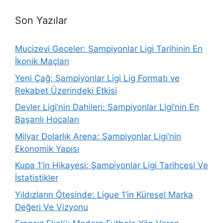
Son Yazılar
Mucizevi Geceler: Şampiyonlar Ligi Tarihinin En
İkonik Maçları
Yeni Çağ: Şampiyonlar Ligi Lig Formatı ve
Rekabet Üzerindeki Etkisi
Devler Ligi’nin Dahileri: Şampiyonlar Ligi’nin En
Başarılı Hocaları
Milyar Dolarlık Arena: Şampiyonlar Ligi’nin
Ekonomik Yapısı
Kupa 1’in Hikayesi: Şampiyonlar Ligi Tarihçesi Ve
İstatistikler
Yıldızların Ötesinde: Ligue 1’in Küresel Marka
Değeri Ve Vizyonu