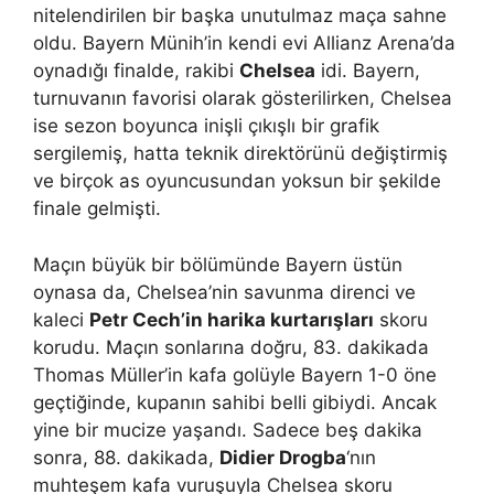
nitelendirilen bir başka unutulmaz maça sahne
oldu. Bayern Münih’in kendi evi Allianz Arena’da
oynadığı finalde, rakibi
Chelsea
idi. Bayern,
turnuvanın favorisi olarak gösterilirken, Chelsea
ise sezon boyunca inişli çıkışlı bir grafik
sergilemiş, hatta teknik direktörünü değiştirmiş
ve birçok as oyuncusundan yoksun bir şekilde
finale gelmişti.
Maçın büyük bir bölümünde Bayern üstün
oynasa da, Chelsea’nin savunma direnci ve
kaleci
Petr Cech’in harika kurtarışları
skoru
korudu. Maçın sonlarına doğru, 83. dakikada
Thomas Müller’in kafa golüyle Bayern 1-0 öne
geçtiğinde, kupanın sahibi belli gibiydi. Ancak
yine bir mucize yaşandı. Sadece beş dakika
sonra, 88. dakikada,
Didier Drogba
‘nın
muhteşem kafa vuruşuyla Chelsea skoru