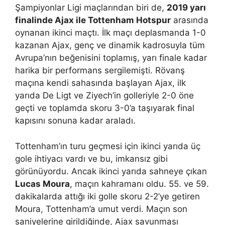
Şampiyonlar Ligi maçlarından biri de,
2019 yarı
finalinde Ajax ile Tottenham Hotspur
arasında
oynanan ikinci maçtı. İlk maçı deplasmanda 1-0
kazanan Ajax, genç ve dinamik kadrosuyla tüm
Avrupa’nın beğenisini toplamış, yarı finale kadar
harika bir performans sergilemişti. Rövanş
maçına kendi sahasında başlayan Ajax, ilk
yarıda De Ligt ve Ziyech’in golleriyle 2-0 öne
geçti ve toplamda skoru 3-0’a taşıyarak final
kapısını sonuna kadar araladı.
Tottenham’ın turu geçmesi için ikinci yarıda üç
gole ihtiyacı vardı ve bu, imkansız gibi
görünüyordu. Ancak ikinci yarıda sahneye çıkan
Lucas Moura
, maçın kahramanı oldu. 55. ve 59.
dakikalarda attığı iki golle skoru 2-2’ye getiren
Moura, Tottenham’a umut verdi. Maçın son
saniyelerine girildiğinde, Ajax savunması