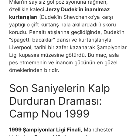
Milan’ın sayısız gol pozisyonuna rağmen,
özellikle kaleci
Jerzy Dudek’in inanılmaz
kurtarışları
(Dudek’in Shevchenko’ya karşı
yaptığı o çift kurtarış hala akıllardadır) skoru
korudu. Penaltı atışlarına geçildiğinde, Dudek’in
“spagetti bacaklar” dansı ve kurtarışlarıyla
Liverpool, tarihi bir zafer kazanarak Şampiyonlar
Ligi kupasını müzesine götürdü. Bu maç, asla
pes etmemenin ve inancın gücünün en güzel
örneklerinden biridir.
Son Saniyelerin Kalp
Durduran Draması:
Camp Nou 1999
1999 Şampiyonlar Ligi Finali
, Manchester