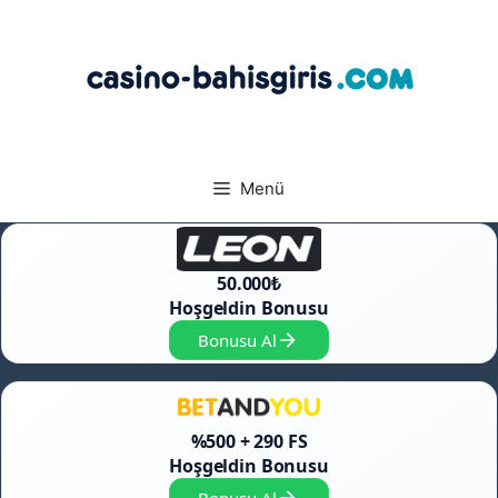
İçeriğe
atla
Menü
50.000₺
Hoşgeldin Bonusu
Bonusu Al
%500 + 290 FS
Hoşgeldin Bonusu