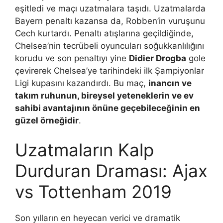
eşitledi ve maçı uzatmalara taşıdı. Uzatmalarda
Bayern penaltı kazansa da, Robben’in vuruşunu
Cech kurtardı. Penaltı atışlarına geçildiğinde,
Chelsea’nin tecrübeli oyuncuları soğukkanlılığını
korudu ve son penaltıyı yine
Didier Drogba
gole
çevirerek Chelsea’ye tarihindeki ilk Şampiyonlar
Ligi kupasını kazandırdı. Bu maç,
inancın ve
takım ruhunun, bireysel yeteneklerin ve ev
sahibi avantajının önüne geçebileceğinin en
güzel örneğidir
.
Uzatmaların Kalp
Durduran Draması: Ajax
vs Tottenham 2019
Son yılların en heyecan verici ve dramatik