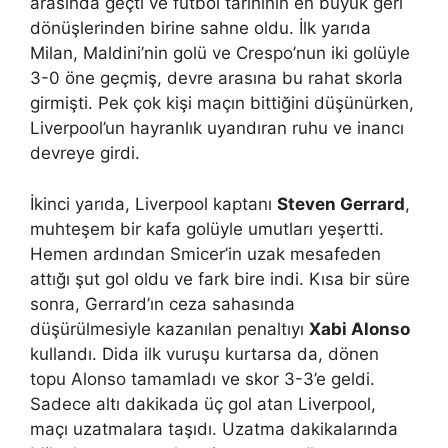
arasında geçti ve futbol tarihinin en büyük geri
dönüşlerinden birine sahne oldu. İlk yarıda
Milan, Maldini’nin golü ve Crespo’nun iki golüyle
3-0 öne geçmiş, devre arasına bu rahat skorla
girmişti. Pek çok kişi maçın bittiğini düşünürken,
Liverpool’un hayranlık uyandıran ruhu ve inancı
devreye girdi.
İkinci yarıda, Liverpool kaptanı
Steven Gerrard
,
muhteşem bir kafa golüyle umutları yeşertti.
Hemen ardından Smicer’in uzak mesafeden
attığı şut gol oldu ve fark bire indi. Kısa bir süre
sonra, Gerrard’ın ceza sahasında
düşürülmesiyle kazanılan penaltıyı
Xabi Alonso
kullandı. Dida ilk vuruşu kurtarsa da, dönen
topu Alonso tamamladı ve skor 3-3’e geldi.
Sadece altı dakikada üç gol atan Liverpool,
maçı uzatmalara taşıdı. Uzatma dakikalarında