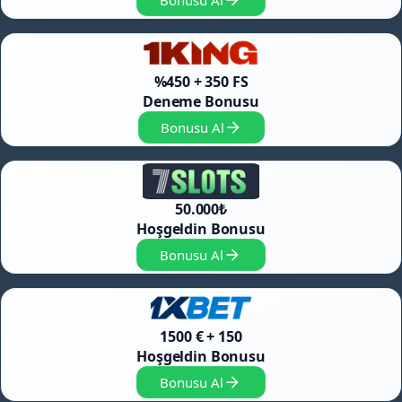
Bonusu Al
%450 + 350 FS
Deneme Bonusu
Bonusu Al
50.000₺
Hoşgeldin Bonusu
Bonusu Al
1500 € + 150
Hoşgeldin Bonusu
Bonusu Al