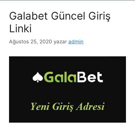
Galabet Güncel Giriş
Linki
Ağustos 25, 2020
yazar
admin