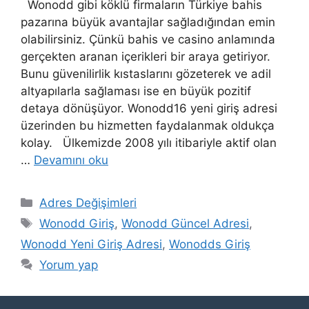
Wonodd gibi köklü firmaların Türkiye bahis
pazarına büyük avantajlar sağladığından emin
olabilirsiniz. Çünkü bahis ve casino anlamında
gerçekten aranan içerikleri bir araya getiriyor.
Bunu güvenilirlik kıstaslarını gözeterek ve adil
altyapılarla sağlaması ise en büyük pozitif
detaya dönüşüyor. Wonodd16 yeni giriş adresi
üzerinden bu hizmetten faydalanmak oldukça
kolay. Ülkemizde 2008 yılı itibariyle aktif olan
…
Devamını oku
Kategoriler
Adres Değişimleri
Etiketler
Wonodd Giriş
,
Wonodd Güncel Adresi
,
Wonodd Yeni Giriş Adresi
,
Wonodds Giriş
Yorum yap