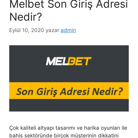
Melbet Son Giriş Adresi
Nedir?
Eylül 10, 2020
yazar
admin
Çok kaliteli altyapı tasarımı ve harika oyunları ile
bahis sektöründe birçok müşterinin dikkatini