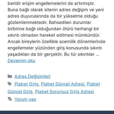
beridir erişim engellemelerini de artırmıştır.
Buna bağlı olarak sitenin adres değişim ve yeni
adres duyurularında da bir yükselme olduğu
gözlemlenmektedir. Bahsedilen durumlar
birbirine bağlı olduğundan ötürü herhangi bir
sıkıntı olmadan hareket edilmesi mümkündür.
Ancak bireylerin özellikle acemilik dönemlerinde
engellemeler yüzünden giriş konusunda sıkıntı
yaşadıkları da bir gerçektir. Bu tür sıkıntılar …
Devamını oku
Kategoriler
Adres Değişimleri
Etiketler
Piabet Giriş
,
Piabet Güncel Adresi
,
Piabet
Güncel Giriş
,
Piabet Sorunsuz Giriş Adresi
Yorum yap