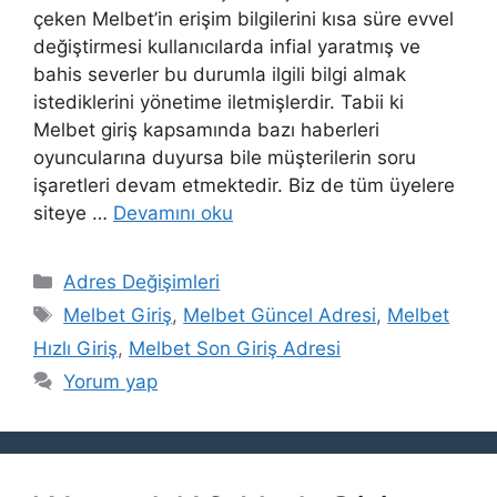
çeken Melbet’in erişim bilgilerini kısa süre evvel
değiştirmesi kullanıcılarda infial yaratmış ve
bahis severler bu durumla ilgili bilgi almak
istediklerini yönetime iletmişlerdir. Tabii ki
Melbet giriş kapsamında bazı haberleri
oyuncularına duyursa bile müşterilerin soru
işaretleri devam etmektedir. Biz de tüm üyelere
siteye …
Devamını oku
Kategoriler
Adres Değişimleri
Etiketler
Melbet Giriş
,
Melbet Güncel Adresi
,
Melbet
Hızlı Giriş
,
Melbet Son Giriş Adresi
Yorum yap