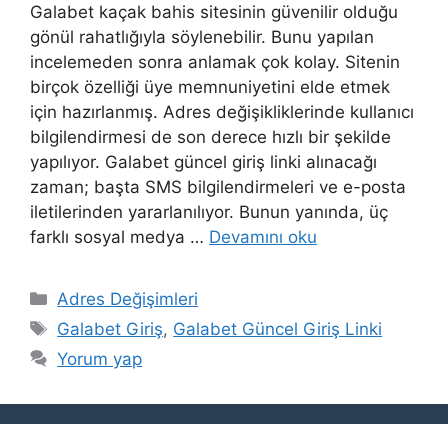
Galabet kaçak bahis sitesinin güvenilir olduğu
gönül rahatlığıyla söylenebilir. Bunu yapılan
incelemeden sonra anlamak çok kolay. Sitenin
birçok özelliği üye memnuniyetini elde etmek
için hazırlanmış. Adres değişikliklerinde kullanıcı
bilgilendirmesi de son derece hızlı bir şekilde
yapılıyor. Galabet güncel giriş linki alınacağı
zaman; başta SMS bilgilendirmeleri ve e-posta
iletilerinden yararlanılıyor. Bunun yanında, üç
farklı sosyal medya …
Devamını oku
Kategoriler
Adres Değişimleri
Etiketler
Galabet Giriş
,
Galabet Güncel Giriş Linki
Yorum yap