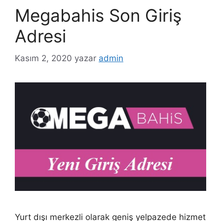
Megabahis Son Giriş
Adresi
Kasım 2, 2020
yazar
admin
Yurt dışı merkezli olarak geniş yelpazede hizmet