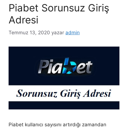
Piabet Sorunsuz Giriş
Adresi
Temmuz 13, 2020
yazar
admin
Piabet kullanıcı sayısını artırdığı zamandan