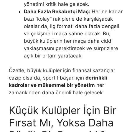
yönetimi kritik hale gelecek.
Daha Fazla Rekabetçi Maç:
Her ne kadar
bazı “kolay” rakiplerle de karşılaşacak
olsalar da, lig formatı daha fazla dengeli
ve çekişmeli maça sahne olacak. Bu,
büyük kulüplerin her maça daha ciddi
yaklaşmasını gerektirecek ve sürprizlere
açık bir ortam yaratacak.
Özetle, büyük kulüpler için finansal kazançlar
cazip olsa da, sportif başarı için
derinlikli
kadrolar ve mükemmel bir yönetim
her
zamankinden daha önemli hale gelecek.
Küçük Kulüpler İçin Bir
Fırsat Mı, Yoksa Daha