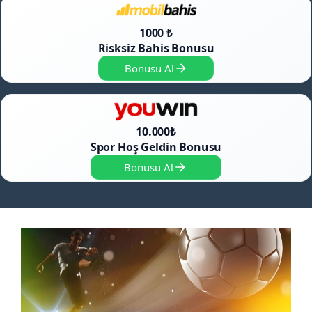
1000 ₺
Risksiz Bahis Bonusu
Bonusu Al
10.000₺
Spor Hoş Geldin Bonusu
Bonusu Al