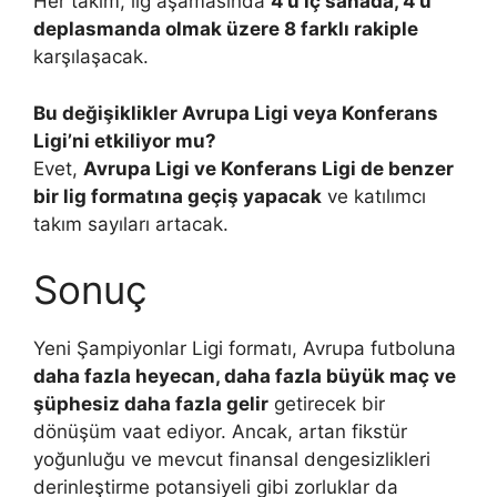
Her takım, lig aşamasında
4’ü iç sahada, 4’ü
deplasmanda olmak üzere 8 farklı rakiple
karşılaşacak.
Bu değişiklikler Avrupa Ligi veya Konferans
Ligi’ni etkiliyor mu?
Evet,
Avrupa Ligi ve Konferans Ligi de benzer
bir lig formatına geçiş yapacak
ve katılımcı
takım sayıları artacak.
Sonuç
Yeni Şampiyonlar Ligi formatı, Avrupa futboluna
daha fazla heyecan, daha fazla büyük maç ve
şüphesiz daha fazla gelir
getirecek bir
dönüşüm vaat ediyor. Ancak, artan fikstür
yoğunluğu ve mevcut finansal dengesizlikleri
derinleştirme potansiyeli gibi zorluklar da