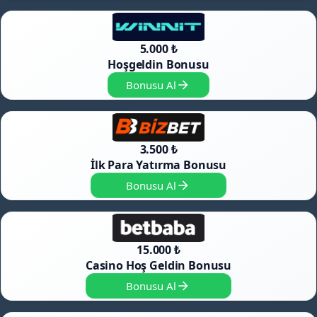
5.000 ₺
Hoşgeldin Bonusu
Bonusu Al
3.500 ₺
İlk Para Yatırma Bonusu
Bonusu Al
15.000 ₺
Casino Hoş Geldin Bonusu
Bonusu Al