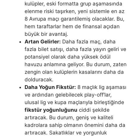
kulüpler, eski formatta grup aşamasında
elenme riski taşırken, yeni sistemle en az
8 Avrupa maçı garantilemiş olacaklar. Bu,
hem taraftarlar hem de finansal açıdan
büyük bir avantaj.
Artan Gelirler:
Daha fazla maç, daha
fazla bilet satışı, daha fazla yayın geliri ve
potansiyel olarak daha yüksek ödül
havuzu anlamına geliyor. Bu durum, zaten
zengin olan kulüplerin kasalarını daha da
dolduracak.
Daha Yoğun Fikstür:
8 maçlık lig aşaması
ve ardından gelebilecek play-off’lar,
ulusal lig ve kupa maçlarıyla birleştiğinde
fikstür yoğunluğunu
ciddi şekilde
artıracak. Bu durum, geniş ve kaliteli
kadrolara sahip olmanın önemini daha da
artıracak. Sakatlıklar ve yorgunluk