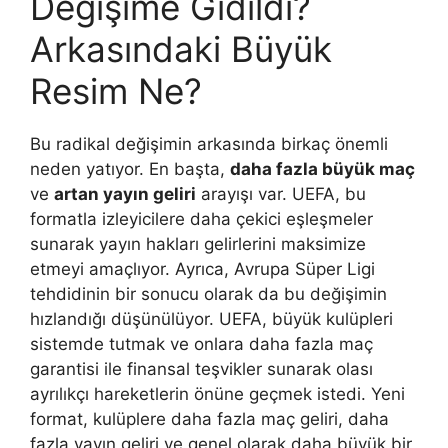
Değişime Gidildi?
Arkasındaki Büyük
Resim Ne?
Bu radikal değişimin arkasında birkaç önemli
neden yatıyor. En başta,
daha fazla büyük maç
ve
artan yayın geliri
arayışı var. UEFA, bu
formatla izleyicilere daha çekici eşleşmeler
sunarak yayın hakları gelirlerini maksimize
etmeyi amaçlıyor. Ayrıca, Avrupa Süper Ligi
tehdidinin bir sonucu olarak da bu değişimin
hızlandığı düşünülüyor. UEFA, büyük kulüpleri
sistemde tutmak ve onlara daha fazla maç
garantisi ile finansal teşvikler sunarak olası
ayrılıkçı hareketlerin önüne geçmek istedi. Yeni
format, kulüplere daha fazla maç geliri, daha
fazla yayın geliri ve genel olarak daha büyük bir