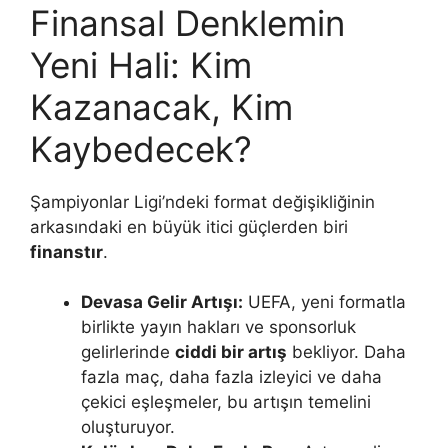
Finansal Denklemin
Yeni Hali: Kim
Kazanacak, Kim
Kaybedecek?
Şampiyonlar Ligi’ndeki format değişikliğinin
arkasındaki en büyük itici güçlerden biri
finanstır
.
Devasa Gelir Artışı:
UEFA, yeni formatla
birlikte yayın hakları ve sponsorluk
gelirlerinde
ciddi bir artış
bekliyor. Daha
fazla maç, daha fazla izleyici ve daha
çekici eşleşmeler, bu artışın temelini
oluşturuyor.