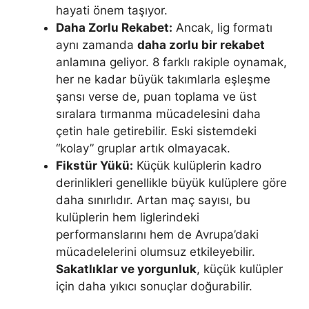
hayati önem taşıyor.
Daha Zorlu Rekabet:
Ancak, lig formatı
aynı zamanda
daha zorlu bir rekabet
anlamına geliyor. 8 farklı rakiple oynamak,
her ne kadar büyük takımlarla eşleşme
şansı verse de, puan toplama ve üst
sıralara tırmanma mücadelesini daha
çetin hale getirebilir. Eski sistemdeki
“kolay” gruplar artık olmayacak.
Fikstür Yükü:
Küçük kulüplerin kadro
derinlikleri genellikle büyük kulüplere göre
daha sınırlıdır. Artan maç sayısı, bu
kulüplerin hem liglerindeki
performanslarını hem de Avrupa’daki
mücadelelerini olumsuz etkileyebilir.
Sakatlıklar ve yorgunluk
, küçük kulüpler
için daha yıkıcı sonuçlar doğurabilir.