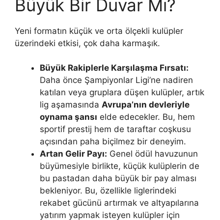
Büyük Bir Duvar Mı?
Yeni formatın küçük ve orta ölçekli kulüpler
üzerindeki etkisi, çok daha karmaşık.
Büyük Rakiplerle Karşılaşma Fırsatı:
Daha önce Şampiyonlar Ligi’ne nadiren
katılan veya gruplara düşen kulüpler, artık
lig aşamasında
Avrupa’nın devleriyle
oynama şansı
elde edecekler. Bu, hem
sportif prestij hem de taraftar coşkusu
açısından paha biçilmez bir deneyim.
Artan Gelir Payı:
Genel ödül havuzunun
büyümesiyle birlikte, küçük kulüplerin de
bu pastadan daha büyük bir pay alması
bekleniyor. Bu, özellikle liglerindeki
rekabet gücünü artırmak ve altyapılarına
yatırım yapmak isteyen kulüpler için