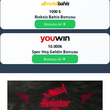
1000 ₺
Risksiz Bahis Bonusu
Bonusu Al
10.000₺
Spor Hoş Geldin Bonusu
Bonusu Al