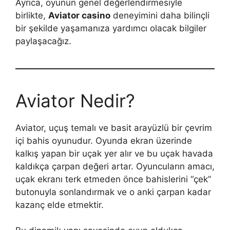
Ayrıca, oyunun genel değerlendirmesiyle
birlikte,
Aviator casino
deneyimini daha bilinçli
bir şekilde yaşamanıza yardımcı olacak bilgiler
paylaşacağız.
Aviator Nedir?
Aviator, uçuş temalı ve basit arayüzlü bir çevrim
içi bahis oyunudur. Oyunda ekran üzerinde
kalkış yapan bir uçak yer alır ve bu uçak havada
kaldıkça çarpan değeri artar. Oyuncuların amacı,
uçak ekranı terk etmeden önce bahislerini “çek”
butonuyla sonlandırmak ve o anki çarpan kadar
kazanç elde etmektir.