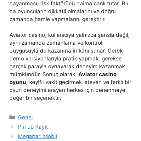
dayanması, risk faktörünü daima canlı tutar. Bu
da oyuncuların dikkatli olmalarını ve doğru
zamanda hamle yapmalarını gerektirir.
Aviator casino, kullanıcıya yalnızca şansla değil,
aynı zamanda zamanlama ve kontrol
duygusuyla da kazanma imkânı sunar. Gerek
demo versiyonlarıyla pratik yapmak, gerekse
gerçek parayla oynayarak deneyim kazanmak
mümkündür. Sonuç olarak,
Aviator casino
oyunu
, keyifli vakit geçirmek isteyen ve farklı bir
oyun deneyimi arayan herkes için denenmeye
değer bir seçenektir.
Kategoriler
Genel
Pin up Kayıt
Megapari Mobil