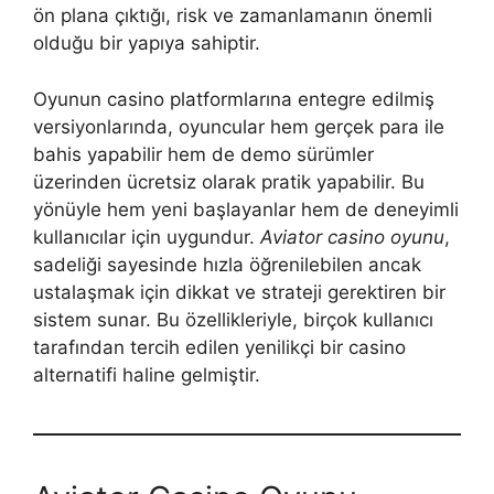
ön plana çıktığı, risk ve zamanlamanın önemli
olduğu bir yapıya sahiptir.
Oyunun casino platformlarına entegre edilmiş
versiyonlarında, oyuncular hem gerçek para ile
bahis yapabilir hem de demo sürümler
üzerinden ücretsiz olarak pratik yapabilir. Bu
yönüyle hem yeni başlayanlar hem de deneyimli
kullanıcılar için uygundur.
Aviator casino oyunu
,
sadeliği sayesinde hızla öğrenilebilen ancak
ustalaşmak için dikkat ve strateji gerektiren bir
sistem sunar. Bu özellikleriyle, birçok kullanıcı
tarafından tercih edilen yenilikçi bir casino
alternatifi haline gelmiştir.