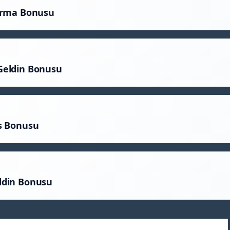
tırma Bonusu
Geldin Bonusu
is Bonusu
ldin Bonusu