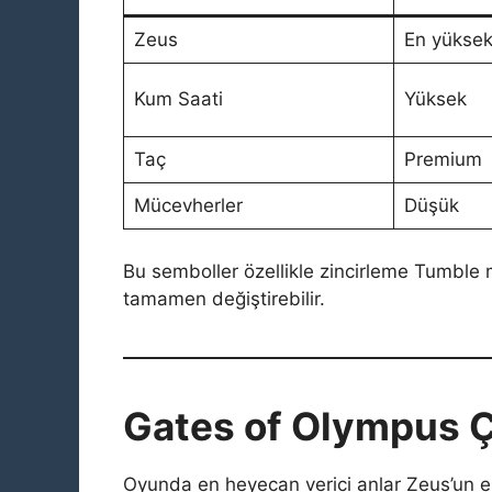
Zeus
En yükse
Kum Saati
Yüksek
Taç
Premium
Mücevherler
Düşük
Bu semboller özellikle zincirleme Tumble m
tamamen değiştirebilir.
Gates of Olympus Ç
Oyunda en heyecan verici anlar Zeus’un e