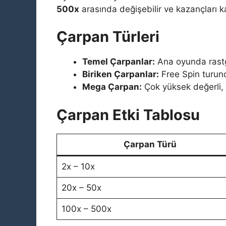
500x
arasında değişebilir ve kazançları k
Çarpan Türleri
Temel Çarpanlar:
Ana oyunda rastge
Biriken Çarpanlar:
Free Spin turun
Mega Çarpan:
Çok yüksek değerli, 
Çarpan Etki Tablosu
Çarpan Türü
2x – 10x
20x – 50x
100x – 500x