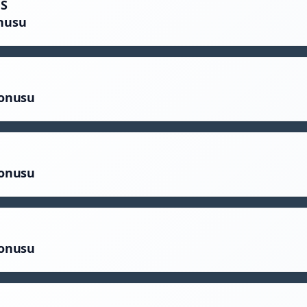
FS
nusu
Bonusu
Bonusu
Bonusu