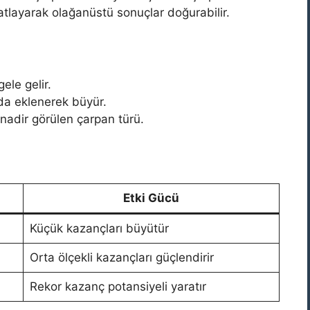
atlayarak olağanüstü sonuçlar doğurabilir.
le gelir.
da eklenerek büyür.
nadir görülen çarpan türü.
Etki Gücü
Küçük kazançları büyütür
Orta ölçekli kazançları güçlendirir
Rekor kazanç potansiyeli yaratır