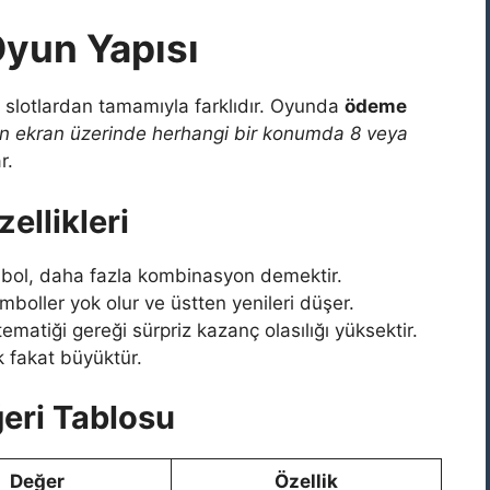
yun Yapısı
k slotlardan tamamıyla farklıdır. Oyunda
ödeme
n ekran üzerinde herhangi bir konumda 8 veya
r.
ellikleri
bol, daha fazla kombinasyon demektir.
oller yok olur ve üstten yenileri düşer.
atiği gereği sürpriz kazanç olasılığı yüksektir.
 fakat büyüktür.
eri Tablosu
Değer
Özellik