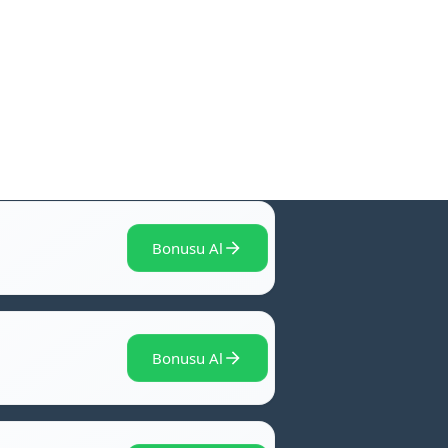
Bonusu Al
Bonusu Al