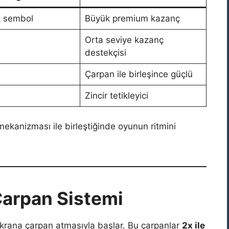
k sembol
Büyük premium kazanç
Orta seviye kazanç
destekçisi
Çarpan ile birleşince güçlü
Zincir tetikleyici
ekanizması ile birleştiğinde oyunun ritmini
arpan Sistemi
krana çarpan atmasıyla başlar. Bu çarpanlar
2x ile