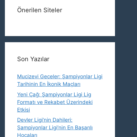
Önerilen Siteler
Son Yazılar
Mucizevi Geceler: Şampiyonlar Ligi
Tarihinin En İkonik Maçları
Yeni Çağ: Şampiyonlar Ligi Lig
Formatı ve Rekabet Üzerindeki
Etkisi
Devler Ligi’nin Dahileri:
Şampiyonlar Ligi’nin En Başarılı
Hocaları