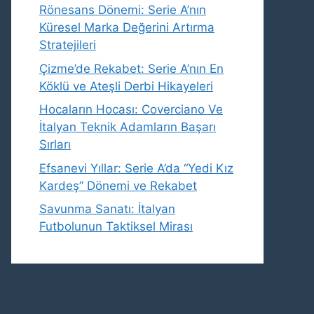
Rönesans Dönemi: Serie A’nın
Küresel Marka Değerini Artırma
Stratejileri
Çizme’de Rekabet: Serie A’nın En
Köklü ve Ateşli Derbi Hikayeleri
Hocaların Hocası: Coverciano Ve
İtalyan Teknik Adamların Başarı
Sırları
Efsanevi Yıllar: Serie A’da “Yedi Kız
Kardeş” Dönemi ve Rekabet
Savunma Sanatı: İtalyan
Futbolunun Taktiksel Mirası