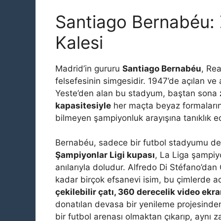
Santiago Bernabéu: Z
Kalesi
Madrid’in gururu
Santiago Bernabéu
, Rea
felsefesinin simgesidir. 1947’de açılan v
Yeste’den alan bu stadyum, baştan sona
kapasitesiyle
her maçta beyaz formaların
bilmeyen şampiyonluk arayışına tanıklık e
Bernabéu, sadece bir futbol stadyumu deği
Şampiyonlar Ligi kupası
, La Liga şampiyo
anılarıyla doludur. Alfredo Di Stéfano’da
kadar birçok efsanevi isim, bu çimlerde a
çekilebilir çatı, 360 derecelik video ekra
donatılan devasa bir yenileme projesind
bir futbol arenası olmaktan çıkarıp, aynı