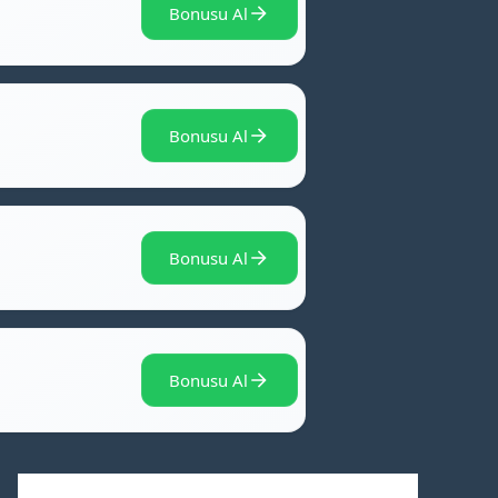
Bonusu Al
Bonusu Al
Bonusu Al
Bonusu Al