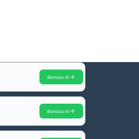
Bonusu Al
Bonusu Al