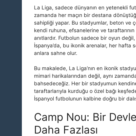
La Liga, sadece dünyanın en yetenekli futbo
zamanda her maçın bir destana dönüştüğü,
sahipliği yapar. Bu stadyumlar, beton ve çe
kendi ruhuna, efsanelerine ve taraftarının
anıtlardır. Futbolun sadece bir oyun deği
İspanya’da, bu ikonik arenalar, her hafta 
anlara sahne olur.
Bu makalede, La Liga’nın en ikonik stadyu
mimari harikalarından değil, aynı zamanda
bahsedeceğiz. Her bir stadyumun kendine ha
taraftarlarıyla kurduğu o özel bağı keşfed
İspanyol futbolunun kalbine doğru bir dalı
Camp Nou: Bir Devle
Daha Fazlası