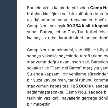
Barselona’nın kalbinde yükselen
Camp N
Katalan kimliğinin ve “bir kulüpten daha fa
açıldığından bu yana, dünyanın en büyük f
Camp Nou, yaklaşık
99.354 kişilik kapas
sunar. Burası, Johan Cruyff’un futbol felsef
ise sayısız rekor kırarak bir efsaneye dön
Camp Nou’nun mimarisi, sadeliği ve büyüklü
sahaya yakınlığı sayesinde taraftarların o
stadyuma doğru akan insan seli, Barselona
sokaklar ve “Cant del Barça” marşıyla yan
Şu anda kapsamlı bir yenileme sürecind
bir yüze kavuşurken, tarihi ruhunu korum
stadyumun kapasitesi
105.000’e
ulaşacak
sağlamlaştıracaktır. Camp Nou, sadece bi
tarihinin yazıldığı, hayallerin gerçeğe d
bir mabettir.