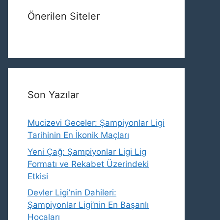
Önerilen Siteler
Son Yazılar
Mucizevi Geceler: Şampiyonlar Ligi
Tarihinin En İkonik Maçları
Yeni Çağ: Şampiyonlar Ligi Lig
Formatı ve Rekabet Üzerindeki
Etkisi
Devler Ligi’nin Dahileri:
Şampiyonlar Ligi’nin En Başarılı
Hocaları