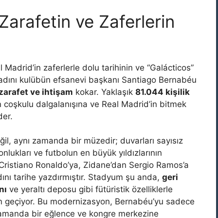
arafetin ve Zaferlerin
l Madrid’in zaferlerle dolu tarihinin ve “Galácticos”
e adını kulübün efsanevi başkanı Santiago Bernabéu
zarafet ve ihtişam
kokar. Yaklaşık
81.044 kişilik
 coşkulu dalgalanışına ve Real Madrid’in bitmek
der.
l, aynı zamanda bir müzedir; duvarları sayısız
nlukları ve futbolun en büyük yıldızlarının
n Cristiano Ronaldo’ya, Zidane’dan Sergio Ramos’a
dını tarihe yazdırmıştır. Stadyum şu anda,
geri
nı
ve yeraltı deposu gibi fütüristik özelliklerle
en geçiyor. Bu modernizasyon, Bernabéu’yu sadece
 zamanda bir eğlence ve kongre merkezine