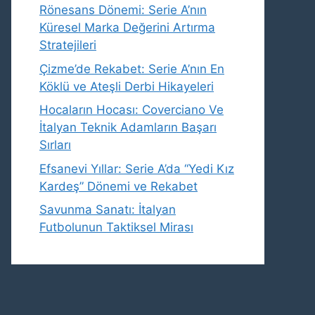
Rönesans Dönemi: Serie A’nın
Küresel Marka Değerini Artırma
Stratejileri
Çizme’de Rekabet: Serie A’nın En
Köklü ve Ateşli Derbi Hikayeleri
Hocaların Hocası: Coverciano Ve
İtalyan Teknik Adamların Başarı
Sırları
Efsanevi Yıllar: Serie A’da “Yedi Kız
Kardeş” Dönemi ve Rekabet
Savunma Sanatı: İtalyan
Futbolunun Taktiksel Mirası