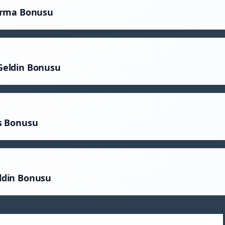
tırma Bonusu
Geldin Bonusu
is Bonusu
ldin Bonusu