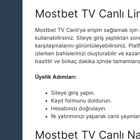
Mostbet TV Canlı Li
Mostbet TV Canlı’ya erişim sağlamak için r
kullanabilirsiniz. Siteye giriş yaptıktan s
karşılaşmalarını görüntüleyebilirsiniz. Pl
izlerken bahislerinizi oluşturabilir ve kaza
basittir ve birkaç dakika içinde tamamlanab
Üyelik Adımları:
Siteye giriş yapın.
Kayıt formunu doldurun.
Hesabınızı doğrulayın.
İlk yatırımınızı yaparak canlı yayınlar
Mostbet TV Canlı Na