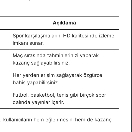
Açıklama
Spor karşılaşmalarını HD kalitesinde izleme
imkanı sunar.
Maç sırasında tahminlerinizi yaparak
kazanç sağlayabilirsiniz.
Her yerden erişim sağlayarak özgürce
bahis yapabilirsiniz.
Futbol, basketbol, tenis gibi birçok spor
dalında yayınlar içerir.
, kullanıcıların hem eğlenmesini hem de kazanç