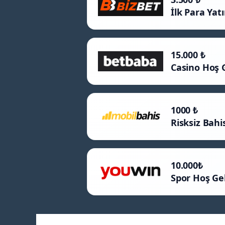
İlk Para Ya
15.000 ₺
Casino Hoş 
1000 ₺
Risksiz Bah
10.000₺
Spor Hoş Ge