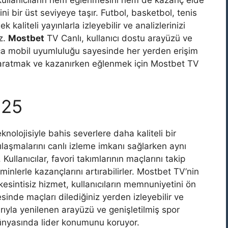
i bir üst seviyeye taşır. Futbol, basketbol, tenis
 kaliteli yayınlarla izleyebilir ve analizlerinizi
z.
Mostbet
TV Canlı, kullanıcı dostu arayüzü ve
yrıca mobil uyumluluğu sayesinde her yerden erişim
 yaratmak ve kazanırken eğlenmek için Mostbet TV
025
nolojisiyle bahis severlere daha kaliteli bir
laşmalarını canlı izleme imkanı sağlarken aynı
ullanıcılar, favori takımlarının maçlarını takip
minlerle kazançlarını artırabilirler. Mostbet TV’nin
esintisiz hizmet, kullanıcıların memnuniyetini ön
sinde maçları dilediğiniz yerden izleyebilir ve
ibarıyla yenilenen arayüzü ve genişletilmiş spor
ünyasında lider konumunu koruyor.