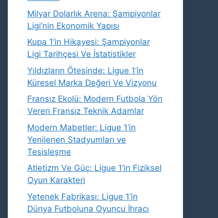
Milyar Dolarlık Arena: Şampiyonlar
Ligi’nin Ekonomik Yapısı
Kupa 1’in Hikayesi: Şampiyonlar
Ligi Tarihçesi Ve İstatistikler
Yıldızların Ötesinde: Ligue 1’in
Küresel Marka Değeri Ve Vizyonu
Fransız Ekolü: Modern Futbola Yön
Veren Fransız Teknik Adamlar
Modern Mabetler: Ligue 1’in
Yenilenen Stadyumları ve
Tesisleşme
Atletizm Ve Güç: Ligue 1’in Fiziksel
Oyun Karakteri
Yetenek Fabrikası: Ligue 1’in
Dünya Futboluna Oyuncu İhracı