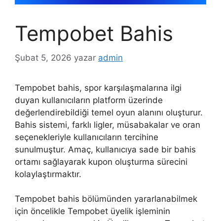
Tempobet Bahis
Şubat 5, 2026
yazar
admin
Tempobet bahis, spor karşılaşmalarına ilgi
duyan kullanıcıların platform üzerinde
değerlendirebildiği temel oyun alanını oluşturur.
Bahis sistemi, farklı ligler, müsabakalar ve oran
seçenekleriyle kullanıcıların tercihine
sunulmuştur. Amaç, kullanıcıya sade bir bahis
ortamı sağlayarak kupon oluşturma sürecini
kolaylaştırmaktır.
Tempobet bahis bölümünden yararlanabilmek
için öncelikle Tempobet üyelik işleminin