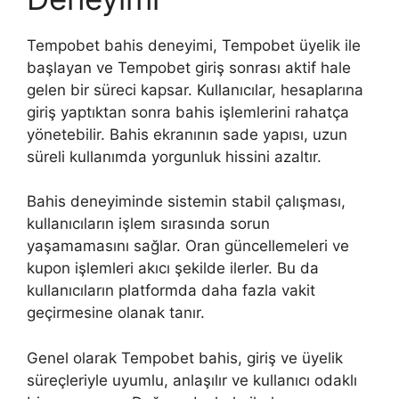
Tempobet bahis deneyimi, Tempobet üyelik ile
başlayan ve Tempobet giriş sonrası aktif hale
gelen bir süreci kapsar. Kullanıcılar, hesaplarına
giriş yaptıktan sonra bahis işlemlerini rahatça
yönetebilir. Bahis ekranının sade yapısı, uzun
süreli kullanımda yorgunluk hissini azaltır.
Bahis deneyiminde sistemin stabil çalışması,
kullanıcıların işlem sırasında sorun
yaşamamasını sağlar. Oran güncellemeleri ve
kupon işlemleri akıcı şekilde ilerler. Bu da
kullanıcıların platformda daha fazla vakit
geçirmesine olanak tanır.
Genel olarak Tempobet bahis, giriş ve üyelik
süreçleriyle uyumlu, anlaşılır ve kullanıcı odaklı