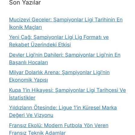
Son Yazılar
Mucizevi Geceler: Şampiyonlar Ligi Tarihinin En
İkonik Maçları
Yeni Çağ: Şampiyonlar Ligi Lig Formatı ve
Rekabet Üzerindeki Etkisi
Devler Ligi’nin Dahileri: Şampiyonlar Ligi’nin En
Başarılı Hocaları
Milyar Dolarlık Arena: Şampiyonlar Ligi’nin
Ekonomik Yapısı
Kupa 1’in Hikayesi: Şampiyonlar Ligi Tarihçesi Ve
İstatistikler
Yıldızların Ötesinde: Ligue 1’in Küresel Marka
Değeri Ve Vizyonu
Fransız Ekolü: Modern Futbola Yön Veren
Fransız Teknik Adamlar