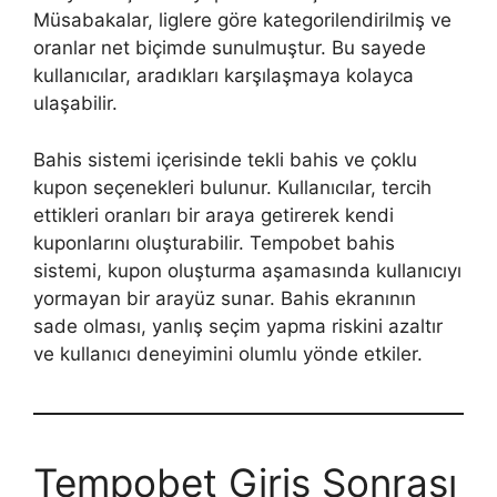
Müsabakalar, liglere göre kategorilendirilmiş ve
oranlar net biçimde sunulmuştur. Bu sayede
kullanıcılar, aradıkları karşılaşmaya kolayca
ulaşabilir.
Bahis sistemi içerisinde tekli bahis ve çoklu
kupon seçenekleri bulunur. Kullanıcılar, tercih
ettikleri oranları bir araya getirerek kendi
kuponlarını oluşturabilir. Tempobet bahis
sistemi, kupon oluşturma aşamasında kullanıcıyı
yormayan bir arayüz sunar. Bahis ekranının
sade olması, yanlış seçim yapma riskini azaltır
ve kullanıcı deneyimini olumlu yönde etkiler.
Tempobet Giriş Sonrası