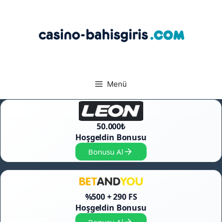
İçeriğe
atla
Menü
50.000₺
Hoşgeldin Bonusu
Bonusu Al
%500 + 290 FS
Hoşgeldin Bonusu