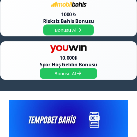
1000 ₺
Risksiz Bahis Bonusu
Bonusu Al
10.000₺
Spor Hoş Geldin Bonusu
Bonusu Al