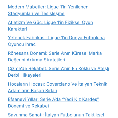
Modern Mabetler: Ligue 1’in Yenilenen
Stadyumları ve Tesisleşme
Atletizm Ve Güç: Ligue 1’in Fiziksel Oyun
Karakteri
Yetenek Fabrikası: Ligue 1’in Dünya Futboluna
Oyuncu İhracı
Rönesans Dönemi: Serie A’nın Küresel Marka
Değerini Artırma Stratejileri
Çizme’de Rekabet: Serie A’nın En Köklü ve Ateşli
Derbi Hikayeleri
Hocaların Hocası: Coverciano Ve İtalyan Teknik
Adamların Başarı Sırları
Efsanevi Yıllar: Serie A’da “Yedi Kız Kardeş”
Dönemi ve Rekabet
Savunma Sanatı: İtalyan Futbolunun Taktiksel