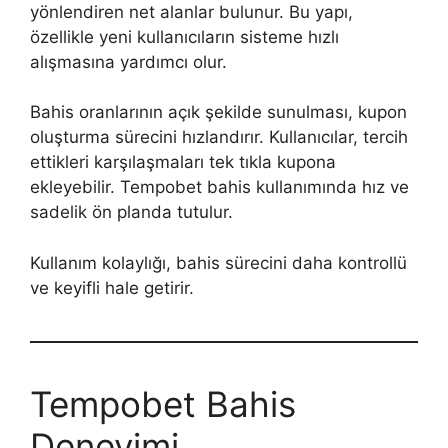
yönlendiren net alanlar bulunur. Bu yapı,
özellikle yeni kullanıcıların sisteme hızlı
alışmasına yardımcı olur.
Bahis oranlarının açık şekilde sunulması, kupon
oluşturma sürecini hızlandırır. Kullanıcılar, tercih
ettikleri karşılaşmaları tek tıkla kupona
ekleyebilir. Tempobet bahis kullanımında hız ve
sadelik ön planda tutulur.
Kullanım kolaylığı, bahis sürecini daha kontrollü
ve keyifli hale getirir.
Tempobet Bahis
Deneyimi