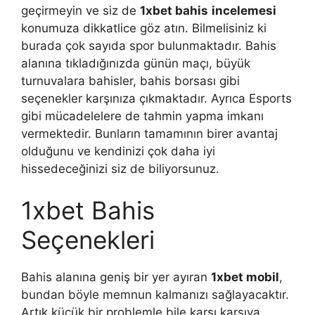
geçirmeyin ve siz de
1xbet bahis
incelemesi
konumuza dikkatlice göz atın. Bilmelisiniz ki
burada çok sayıda spor bulunmaktadır. Bahis
alanına tıkladığınızda günün maçı, büyük
turnuvalara bahisler, bahis borsası gibi
seçenekler karşınıza çıkmaktadır. Ayrıca Esports
gibi mücadelelere de tahmin yapma imkanı
vermektedir. Bunların tamamının birer avantaj
olduğunu ve kendinizi çok daha iyi
hissedeceğinizi siz de biliyorsunuz.
1xbet Bahis
Seçenekleri
Bahis alanına geniş bir yer ayıran
1xbet mobil
,
bundan böyle memnun kalmanızı sağlayacaktır.
Artık küçük bir problemle bile karşı karşıya