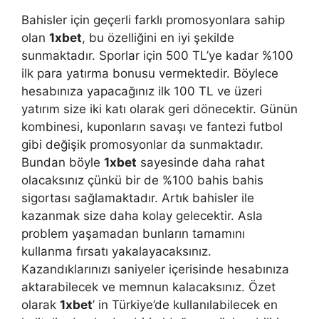
Bahisler için geçerli farklı promosyonlara sahip
olan
1xbet
, bu özelliğini en iyi şekilde
sunmaktadır. Sporlar için 500 TL’ye kadar %100
ilk para yatırma bonusu vermektedir. Böylece
hesabınıza yapacağınız ilk 100 TL ve üzeri
yatırım size iki katı olarak geri dönecektir. Günün
kombinesi, kuponların savaşı ve fantezi futbol
gibi değişik promosyonlar da sunmaktadır.
Bundan böyle
1xbet
sayesinde daha rahat
olacaksınız çünkü bir de %100 bahis bahis
sigortası sağlamaktadır. Artık bahisler ile
kazanmak size daha kolay gelecektir. Asla
problem yaşamadan bunların tamamını
kullanma fırsatı yakalayacaksınız.
Kazandıklarınızı saniyeler içerisinde hesabınıza
aktarabilecek ve memnun kalacaksınız. Özet
olarak
1xbet
’ in Türkiye’de kullanılabilecek en