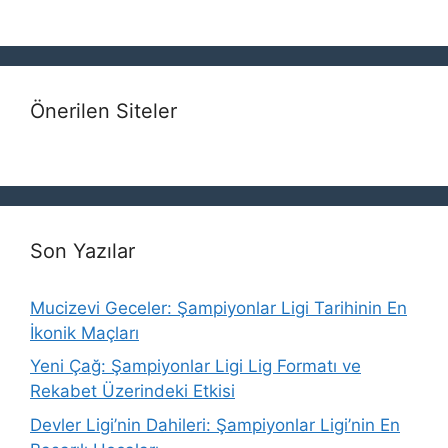
Önerilen Siteler
Son Yazılar
Mucizevi Geceler: Şampiyonlar Ligi Tarihinin En
İkonik Maçları
Yeni Çağ: Şampiyonlar Ligi Lig Formatı ve
Rekabet Üzerindeki Etkisi
Devler Ligi’nin Dahileri: Şampiyonlar Ligi’nin En