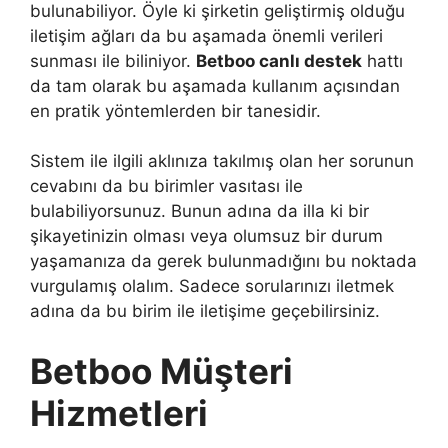
bulunabiliyor. Öyle ki şirketin geliştirmiş olduğu
iletişim ağları da bu aşamada önemli verileri
sunması ile biliniyor.
Betboo canlı destek
hattı
da tam olarak bu aşamada kullanım açısından
en pratik yöntemlerden bir tanesidir.
Sistem ile ilgili aklınıza takılmış olan her sorunun
cevabını da bu birimler vasıtası ile
bulabiliyorsunuz. Bunun adına da illa ki bir
şikayetinizin olması veya olumsuz bir durum
yaşamanıza da gerek bulunmadığını bu noktada
vurgulamış olalım. Sadece sorularınızı iletmek
adına da bu birim ile iletişime geçebilirsiniz.
Betboo Müşteri
Hizmetleri