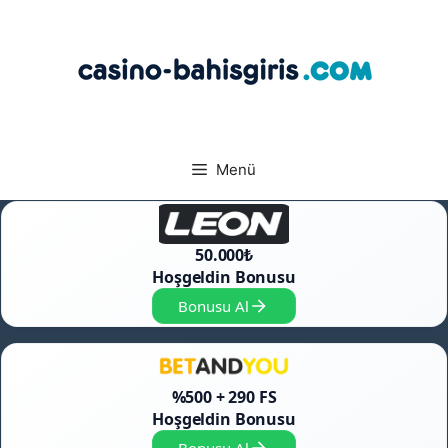
İçeriğe
atla
Menü
50.000₺
Hoşgeldin Bonusu
Bonusu Al
%500 + 290 FS
Hoşgeldin Bonusu