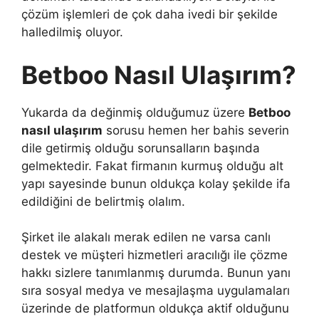
çözüm işlemleri de çok daha ivedi bir şekilde
halledilmiş oluyor.
Betboo Nasıl Ulaşırım?
Yukarda da değinmiş olduğumuz üzere
Betboo
nasıl ulaşırım
sorusu hemen her bahis severin
dile getirmiş olduğu sorunsalların başında
gelmektedir. Fakat firmanın kurmuş olduğu alt
yapı sayesinde bunun oldukça kolay şekilde ifa
edildiğini de belirtmiş olalım.
Şirket ile alakalı merak edilen ne varsa canlı
destek ve müşteri hizmetleri aracılığı ile çözme
hakkı sizlere tanımlanmış durumda. Bunun yanı
sıra sosyal medya ve mesajlaşma uygulamaları
üzerinde de platformun oldukça aktif olduğunu