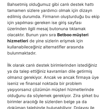
Bahsetmiş olduğumuz gibi canlı destek hattı
tamamen sizlere yardımcı olmak için dizayn
edilmiş durumda. Firmanın oluşturduğu bu ekip
için yapılması gereken ise giriş sayfası
üzerinden ilgili mesaj butonuna tıklamak
olacaktır. Bunun yanı sıra
Betboo müşteri
hizmetleri
de yine sizlerin erişmek için
kullanabileceğiniz alternatifler arasında
bulunmaktadır.
İlk olarak canlı destek birimlerinden istediğiniz
ya da talep ettiğiniz kavramları dile getirmiş
olmanız gerekiyor. Ancak ve ancak firmaya üye
iseniz ve finansal noktada bir problem
yaşıyorsanız çözümün müşteri hizmetlerinde
olduğunu da söylemek gerekiyor. Zira şirket bu
birimler aracılığı ile sizlerden belge ya da
doküman talebinde bulunabiliyor. Dolayısı ile