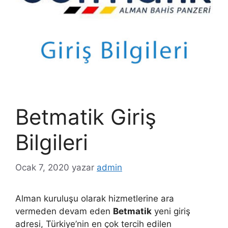
Betmatik Giriş
Bilgileri
Ocak 7, 2020
yazar
admin
Alman kuruluşu olarak hizmetlerine ara
vermeden devam eden
Betmatik
yeni giriş
adresi, Türkiye’nin en çok tercih edilen