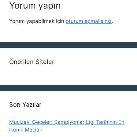
Yorum yapın
Yorum yapabilmek için
oturum açmalısınız
.
Önerilen Siteler
Son Yazılar
Mucizevi Geceler: Şampiyonlar Ligi Tarihinin En
İkonik Maçları