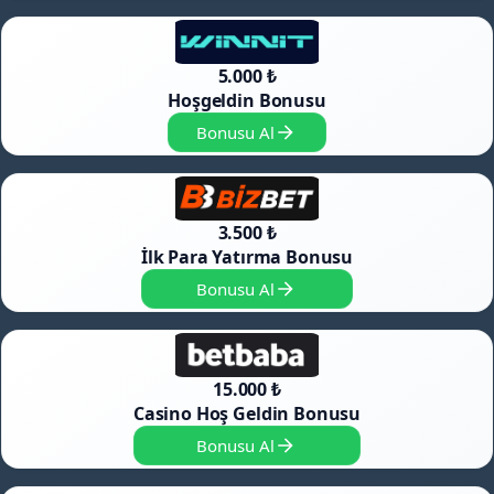
5.000 ₺
Hoşgeldin Bonusu
Bonusu Al
3.500 ₺
İlk Para Yatırma Bonusu
Bonusu Al
15.000 ₺
Casino Hoş Geldin Bonusu
Bonusu Al