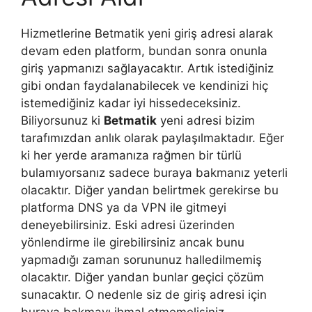
Hizmetlerine Betmatik yeni giriş adresi alarak
devam eden platform, bundan sonra onunla
giriş yapmanızı sağlayacaktır. Artık istediğiniz
gibi ondan faydalanabilecek ve kendinizi hiç
istemediğiniz kadar iyi hissedeceksiniz.
Biliyorsunuz ki
Betmatik
yeni adresi bizim
tarafımızdan anlık olarak paylaşılmaktadır. Eğer
ki her yerde aramanıza rağmen bir türlü
bulamıyorsanız sadece buraya bakmanız yeterli
olacaktır. Diğer yandan belirtmek gerekirse bu
platforma DNS ya da VPN ile gitmeyi
deneyebilirsiniz. Eski adresi üzerinden
yönlendirme ile girebilirsiniz ancak bunu
yapmadığı zaman sorununuz halledilmemiş
olacaktır. Diğer yandan bunlar geçici çözüm
sunacaktır. O nedenle siz de giriş adresi için