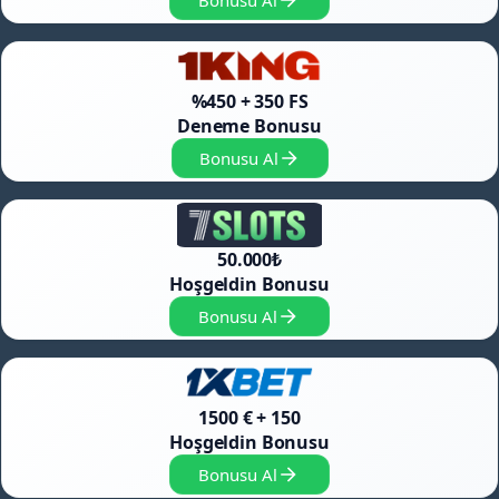
Bonusu Al
%450 + 350 FS
Deneme Bonusu
Bonusu Al
50.000₺
Hoşgeldin Bonusu
Bonusu Al
1500 € + 150
Hoşgeldin Bonusu
Bonusu Al