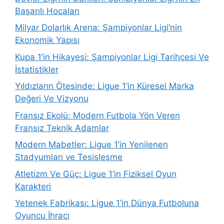
Başarılı Hocaları
Milyar Dolarlık Arena: Şampiyonlar Ligi’nin
Ekonomik Yapısı
Kupa 1’in Hikayesi: Şampiyonlar Ligi Tarihçesi Ve
İstatistikler
Yıldızların Ötesinde: Ligue 1’in Küresel Marka
Değeri Ve Vizyonu
Fransız Ekolü: Modern Futbola Yön Veren
Fransız Teknik Adamlar
Modern Mabetler: Ligue 1’in Yenilenen
Stadyumları ve Tesisleşme
Atletizm Ve Güç: Ligue 1’in Fiziksel Oyun
Karakteri
Yetenek Fabrikası: Ligue 1’in Dünya Futboluna
Oyuncu İhracı