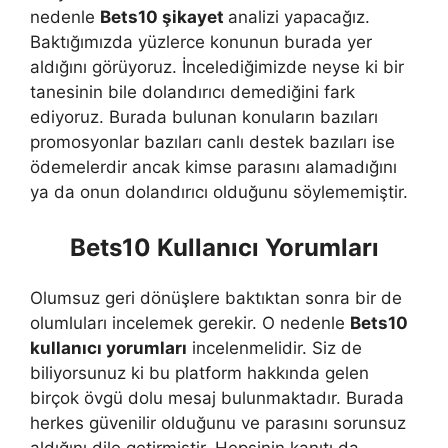
nedenle
Bets10 şikayet
analizi yapacağız.
Baktığımızda yüzlerce konunun burada yer
aldığını görüyoruz. İncelediğimizde neyse ki bir
tanesinin bile dolandırıcı demediğini fark
ediyoruz. Burada bulunan konuların bazıları
promosyonlar bazıları canlı destek bazıları ise
ödemelerdir ancak kimse parasını alamadığını
ya da onun dolandırıcı olduğunu söylememiştir.
Bets10 Kullanıcı Yorumları
Olumsuz geri dönüşlere baktıktan sonra bir de
olumluları incelemek gerekir. O nedenle
Bets10
kullanıcı yorumları
incelenmelidir. Siz de
biliyorsunuz ki bu platform hakkında gelen
birçok övgü dolu mesaj bulunmaktadır. Burada
herkes güvenilir olduğunu ve parasını sorunsuz