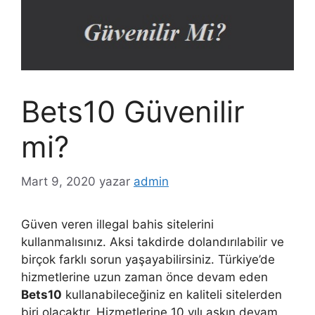
Bets10 Güvenilir
mi?
Mart 9, 2020
yazar
admin
Güven veren illegal bahis sitelerini
kullanmalısınız. Aksi takdirde dolandırılabilir ve
birçok farklı sorun yaşayabilirsiniz. Türkiye’de
hizmetlerine uzun zaman önce devam eden
Bets10
kullanabileceğiniz en kaliteli sitelerden
biri olacaktır. Hizmetlerine 10 yılı aşkın devam