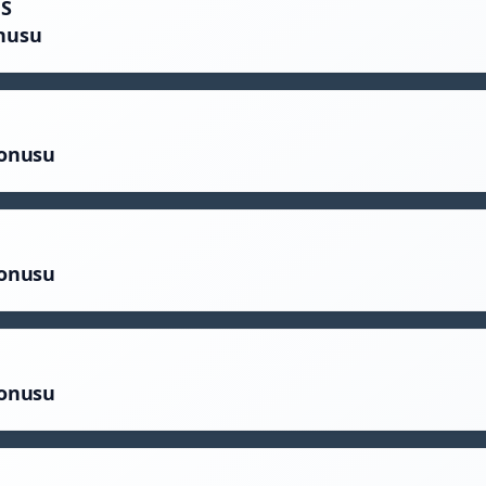
FS
nusu
Bonusu
Bonusu
Bonusu