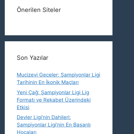
Önerilen Siteler
Son Yazılar
Mucizevi Geceler: Şampiyonlar Ligi
Tarihinin En İkonik Maçları
Yeni Çağ: Şampiyonlar Ligi Lig
Formatı ve Rekabet Üzerindeki
Etkisi
Devler Ligi’nin Dahileri:
Şampiyonlar Ligi’nin En Başarılı
Hocaları