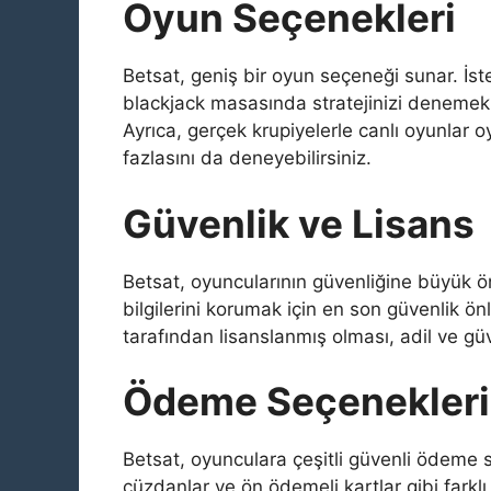
Oyun Seçenekleri
Betsat, geniş bir oyun seçeneği sunar. İst
blackjack masasında stratejinizi denemek i
Ayrıca, gerçek krupiyelerle canlı oyunlar 
fazlasını da deneyebilirsiniz.
Güvenlik ve Lisans
Betsat, oyuncularının güvenliğine büyük önem
bilgilerini korumak için en son güvenlik ö
tarafından lisanslanmış olması, adil ve gü
Ödeme Seçenekleri
Betsat, oyunculara çeşitli güvenli ödeme s
cüzdanlar ve ön ödemeli kartlar gibi farklı