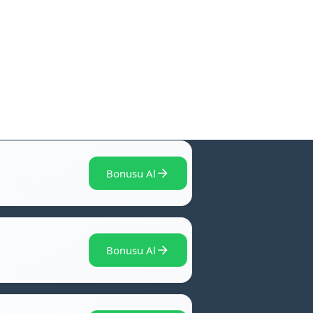
Bonusu Al
Bonusu Al