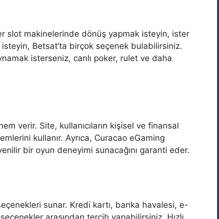
er slot makinelerinde dönüş yapmak isteyin, ister
steyin, Betsat’ta birçok seçenek bulabilirsiniz.
oynamak isterseniz, canlı poker, rulet ve daha
 verir. Site, kullanıcıların kişisel ve finansal
nlemlerini kullanır. Ayrıca, Curacao eGaming
venilir bir oyun deneyimi sunacağını garanti eder.
eçenekleri sunar. Kredi kartı, banka havalesi, e-
 seçenekler arasından tercih yapabilirsiniz. Hızlı