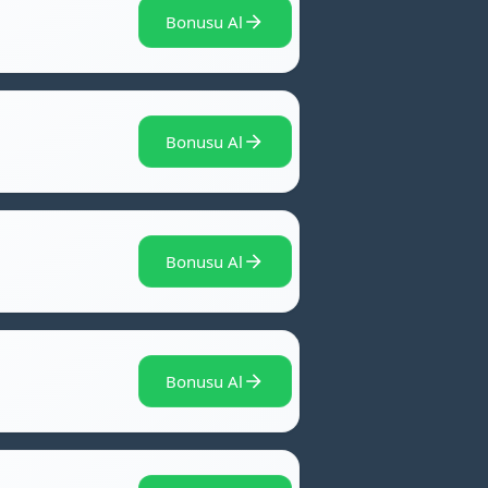
Bonusu Al
Bonusu Al
Bonusu Al
Bonusu Al