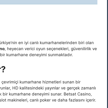
kiye’nin en iyi canlı kumarhanelerinden biri olan
ino
, heyecan verici oyun seçenekleri, güvenilirlik ve
iz bir kumarhane deneyimi sunmaktadır.
r?
in çevrimiçi kumarhane hizmetleri sunan bir
unlar, HD kalitesindeki yayınlar ve gerçek zamanlı
rçek bir kumarhane deneyimi sunar. Betsat Casino,
ot makineleri, canlı poker ve daha fazlasını içerir.