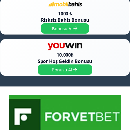
1000 ₺
Risksiz Bahis Bonusu
Bonusu Al
10.000₺
Spor Hoş Geldin Bonusu
Bonusu Al