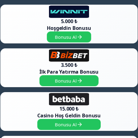
5.000 ₺
Hoşgeldin Bonusu
Bonusu Al
3.500 ₺
İlk Para Yatırma Bonusu
Bonusu Al
15.000 ₺
Casino Hoş Geldin Bonusu
Bonusu Al