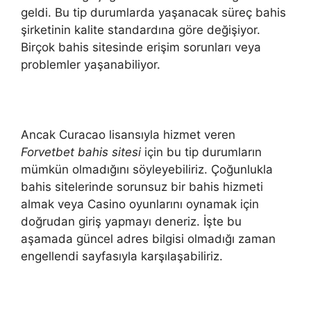
geldi. Bu tip durumlarda yaşanacak süreç bahis
şirketinin kalite standardına göre değişiyor.
Birçok bahis sitesinde erişim sorunları veya
problemler yaşanabiliyor.
Ancak Curacao lisansıyla hizmet veren
Forvetbet bahis sitesi
için bu tip durumların
mümkün olmadığını söyleyebiliriz. Çoğunlukla
bahis sitelerinde sorunsuz bir bahis hizmeti
almak veya Casino oyunlarını oynamak için
doğrudan giriş yapmayı deneriz. İşte bu
aşamada güncel adres bilgisi olmadığı zaman
engellendi sayfasıyla karşılaşabiliriz.