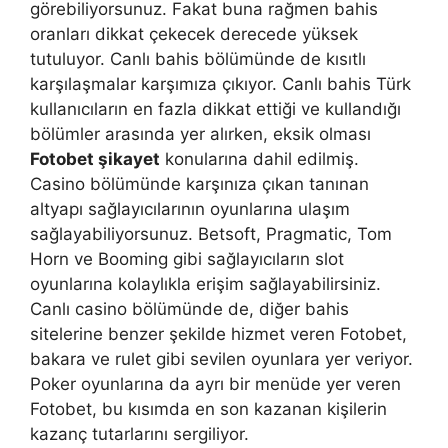
görebiliyorsunuz. Fakat buna rağmen bahis
oranları dikkat çekecek derecede yüksek
tutuluyor. Canlı bahis bölümünde de kısıtlı
karşılaşmalar karşımıza çıkıyor. Canlı bahis Türk
kullanıcıların en fazla dikkat ettiği ve kullandığı
bölümler arasında yer alırken, eksik olması
Fotobet şikayet
konularına dahil edilmiş.
Casino bölümünde karşınıza çıkan tanınan
altyapı sağlayıcılarının oyunlarına ulaşım
sağlayabiliyorsunuz. Betsoft, Pragmatic, Tom
Horn ve Booming gibi sağlayıcıların slot
oyunlarına kolaylıkla erişim sağlayabilirsiniz.
Canlı casino bölümünde de, diğer bahis
sitelerine benzer şekilde hizmet veren Fotobet,
bakara ve rulet gibi sevilen oyunlara yer veriyor.
Poker oyunlarına da ayrı bir menüde yer veren
Fotobet, bu kısımda en son kazanan kişilerin
kazanç tutarlarını sergiliyor.