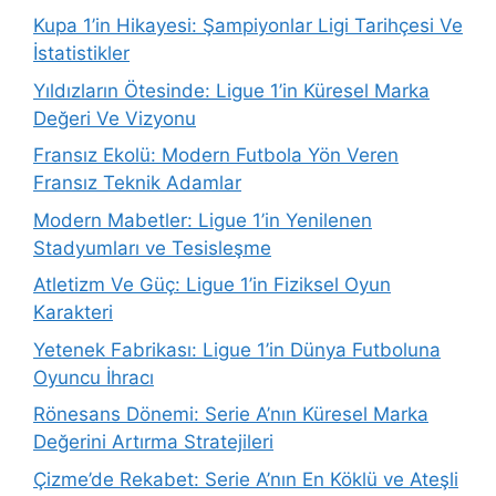
Kupa 1’in Hikayesi: Şampiyonlar Ligi Tarihçesi Ve
İstatistikler
Yıldızların Ötesinde: Ligue 1’in Küresel Marka
Değeri Ve Vizyonu
Fransız Ekolü: Modern Futbola Yön Veren
Fransız Teknik Adamlar
Modern Mabetler: Ligue 1’in Yenilenen
Stadyumları ve Tesisleşme
Atletizm Ve Güç: Ligue 1’in Fiziksel Oyun
Karakteri
Yetenek Fabrikası: Ligue 1’in Dünya Futboluna
Oyuncu İhracı
Rönesans Dönemi: Serie A’nın Küresel Marka
Değerini Artırma Stratejileri
Çizme’de Rekabet: Serie A’nın En Köklü ve Ateşli