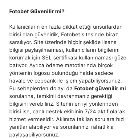
Fotobet Güvenilir mi?
Kullanıcıların en fazla dikkat ettiği unsurlardan
birisi olan güvenirlik, Fotobet sitesinde biraz
sarsılıyor. Site üzerinde hiçbir şekilde lisans
bilgisi paylaşılmaması, kullanıcıların bilgilerini
korumak için SSL sertifikası kullanmaması göze
batıyor. Ayrıca ödeme metotlarında birçok
yöntemin logosu bulunduğu halde sadece
havale ve cepbank ile işlem yapabiliyorsunuz.
Bu sebeplerden dolayı da
Fotobet güvenilir mi
sorularına, temkinli davranmanız gerektiği
bilgisini verebiliriz. Sitenin en iyi yönlerinden
birisi ise, canlı destek ekibinin 7/24 aktif olarak
hizmet vermesidir. Aklınıza takılan sorulara hızlı
yanıtlar alabiliyor ve sorunlarınızı rahatlıkla
paylaşabiliyorsunuz.