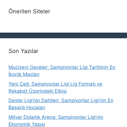
Önerilen Siteler
Son Yazılar
Mucizevi Geceler: Şampiyonlar Ligi Tarihinin En
İkonik Maçları
Yeni Çağ: Şampiyonlar Ligi Lig Formatı ve
Rekabet Üzerindeki Etkisi
Devler Ligi’nin Dahileri: Şampiyonlar Ligi’nin En
Başarılı Hocaları
Milyar Dolarlık Arena: Şampiyonlar Ligi’nin
Ekonomik Yapısı