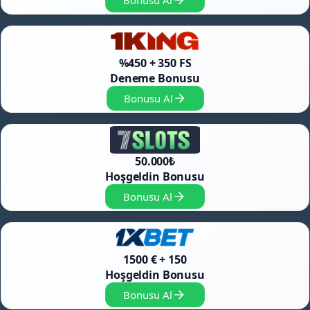
Bonusu Al
%450 + 350 FS
Deneme Bonusu
Bonusu Al
50.000₺
Hoşgeldin Bonusu
Bonusu Al
1500 € + 150
Hoşgeldin Bonusu
Bonusu Al