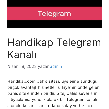
Handikap Telegram
Kanalı
Nisan 18, 2023
yazar
admin
Handikap.com bahis sitesi, üyelerine sunduğu
birçok avantajlı hizmetle Türkiye’nin önde gelen
bahis sitelerinden biridir. Site, bahis severlerin
ihtiyaçlarına yönelik olarak bir Telegram kanalı
açarak, kullanıcılarına daha kolay ve hızlı bir