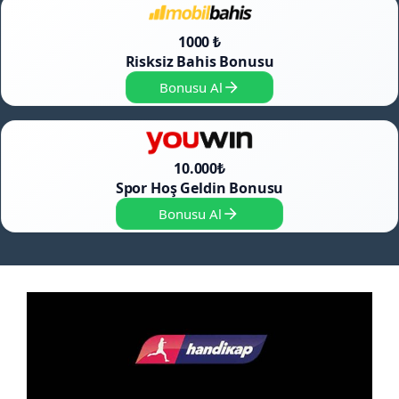
1000 ₺
Risksiz Bahis Bonusu
Bonusu Al
10.000₺
Spor Hoş Geldin Bonusu
Bonusu Al