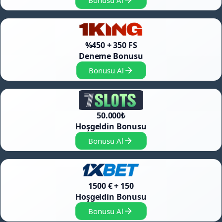
Bonusu Al
%450 + 350 FS
Deneme Bonusu
Bonusu Al
50.000₺
Hoşgeldin Bonusu
Bonusu Al
1500 € + 150
Hoşgeldin Bonusu
Bonusu Al