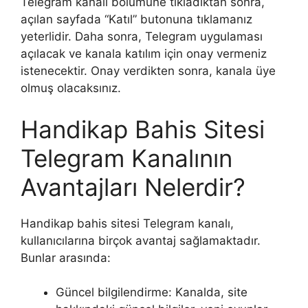
Telegram kanalı bölümüne tıkladıktan sonra,
açılan sayfada “Katıl” butonuna tıklamanız
yeterlidir. Daha sonra, Telegram uygulaması
açılacak ve kanala katılım için onay vermeniz
istenecektir. Onay verdikten sonra, kanala üye
olmuş olacaksınız.
Handikap Bahis Sitesi
Telegram Kanalının
Avantajları Nelerdir?
Handikap bahis sitesi Telegram kanalı,
kullanıcılarına birçok avantaj sağlamaktadır.
Bunlar arasında:
Güncel bilgilendirme: Kanalda, site