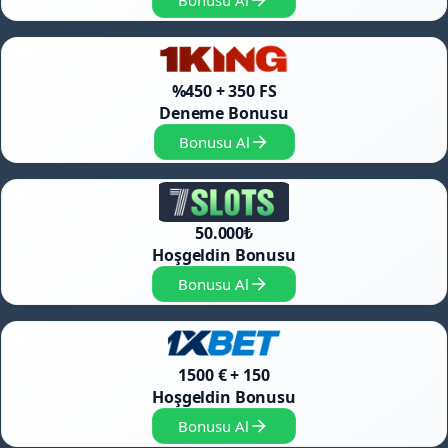
Bonusu Al
%450 + 350 FS
Deneme Bonusu
Bonusu Al
50.000₺
Hoşgeldin Bonusu
Bonusu Al
1500 € + 150
Hoşgeldin Bonusu
Bonusu Al