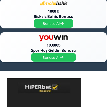
1000 ₺
Risksiz Bahis Bonusu
Bonusu Al
10.000₺
Spor Hoş Geldin Bonusu
Bonusu Al