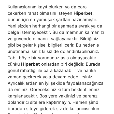
Kullanıcılarının kayıt olurken ya da para
çekerken rahat olmasını isteyen
Hiperbet,
bunun için en yumuşak şartları hazırlamıştır.
Yani sizden herhangi bir aşamada evrak ya da
belge istemeyecektir. Bu da memnun kalmanızı
ve güvende olmanızı sağlayacaktır. Bildiğiniz
gibi belgeler kişisel bilgileri içerir. Bu nedenle
unutmamalısınız ki siz de dolandırılabilirsiniz.
Tabii böyle bir sorununuz asla olmayacaktır
çünkü
Hiperbet
onlardan biri değildir. Burada
gönül rahatlığı ile para kazanabilir ve harika
zaman geçirerek yola devam edebilirsiniz.
Ayrıcalıklardan en iyi şekilde faydalanacağınıza
da eminiz. Göreceksiniz ki tüm beklentileriniz
karşılanacaktır. Boş yere vaktinizi ve paranızı
dolandırıcı sitelere kaptırmayın. Hemen şimdi
buradan siteye giderek siz de kullanıcısı olun.