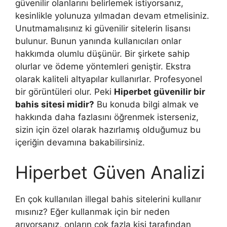
güvenilir olanlarını belirlemek istiyorsanız,
kesinlikle yolunuza yılmadan devam etmelisiniz.
Unutmamalısınız ki güvenilir sitelerin lisansı
bulunur. Bunun yanında kullanıcıları onlar
hakkımda olumlu düşünür. Bir şirkete sahip
olurlar ve ödeme yöntemleri geniştir. Ekstra
olarak kaliteli altyapılar kullanırlar. Profesyonel
bir görüntüleri olur. Peki
Hiperbet güvenilir bir
bahis sitesi midir?
Bu konuda bilgi almak ve
hakkında daha fazlasını öğrenmek isterseniz,
sizin için özel olarak hazırlamış olduğumuz bu
içeriğin devamına bakabilirsiniz.
Hiperbet Güven Analizi
En çok kullanılan illegal bahis sitelerini kullanır
mısınız? Eğer kullanmak için bir neden
arıyorsanız, onların çok fazla kişi tarafından