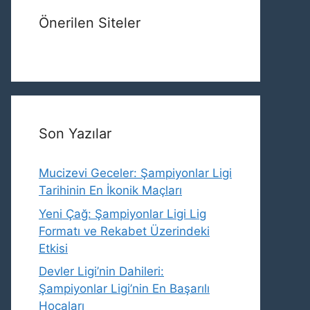
Önerilen Siteler
Son Yazılar
Mucizevi Geceler: Şampiyonlar Ligi
Tarihinin En İkonik Maçları
Yeni Çağ: Şampiyonlar Ligi Lig
Formatı ve Rekabet Üzerindeki
Etkisi
Devler Ligi’nin Dahileri:
Şampiyonlar Ligi’nin En Başarılı
Hocaları