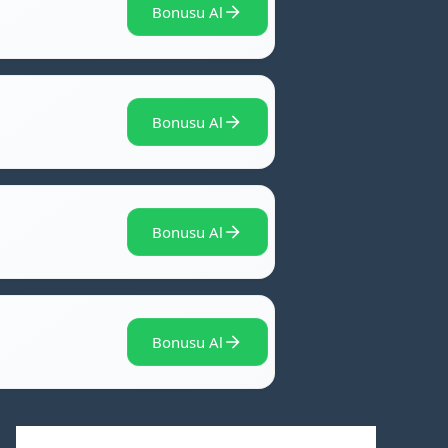
Bonusu Al
Bonusu Al
Bonusu Al
Bonusu Al