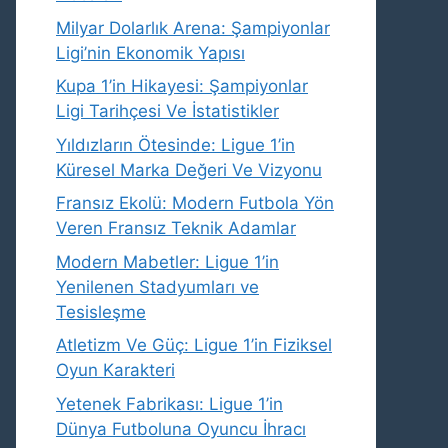
Milyar Dolarlık Arena: Şampiyonlar
Ligi’nin Ekonomik Yapısı
Kupa 1’in Hikayesi: Şampiyonlar
Ligi Tarihçesi Ve İstatistikler
Yıldızların Ötesinde: Ligue 1’in
Küresel Marka Değeri Ve Vizyonu
Fransız Ekolü: Modern Futbola Yön
Veren Fransız Teknik Adamlar
Modern Mabetler: Ligue 1’in
Yenilenen Stadyumları ve
Tesisleşme
Atletizm Ve Güç: Ligue 1’in Fiziksel
Oyun Karakteri
Yetenek Fabrikası: Ligue 1’in
Dünya Futboluna Oyuncu İhracı