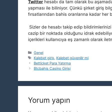
Twitter
hesabı da tam olarak bu aşamada k
yapması ile biliniyor. Çünkü şirket giriş b
fırsatlarından bahis oranlarına kadar her bi
Sizler de hesabı takip edip bildirimlerini
cazip bir noktada olduğunu idrak edebiliyo
içerikleri kullanıcıya eş zamanlı olarak ilet
Kategoriler
Genel
Etiketler
Kalebet giriş
,
Kalebet güvenilir mi
Betticket Para Yatırma
Btcbahis Casino Girişi
Yorum yapın