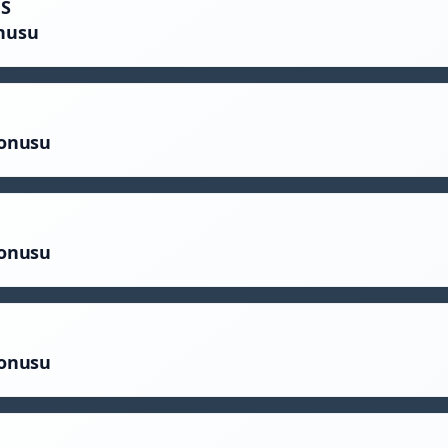
FS
nusu
Bonusu
Bonusu
Bonusu