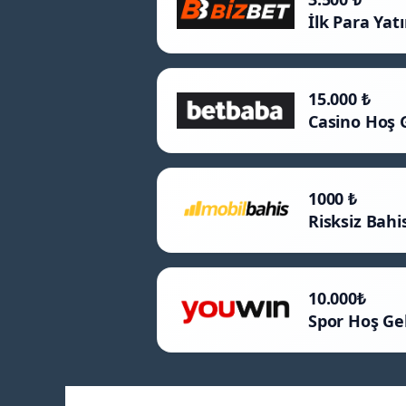
İlk Para Ya
15.000 ₺
Casino Hoş 
1000 ₺
Risksiz Bah
10.000₺
Spor Hoş Ge