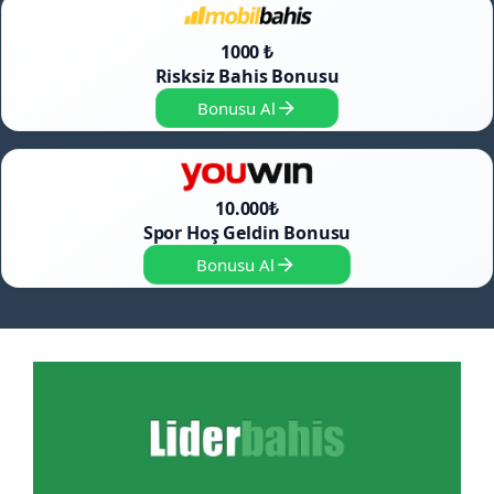
1000 ₺
Risksiz Bahis Bonusu
Bonusu Al
10.000₺
Spor Hoş Geldin Bonusu
Bonusu Al