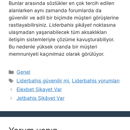
Bunlar arasında sözlükler en çok tercih edilen
alanlarken aynı zamanda forumlarda da
güvenilir ve adil bir biçimde müşteri görüşlerine
rastlayabilirsiniz.
Liderbahis şikâyet
noktasına
ulaşmadan yaşanabilecek tüm aksaklıkları
iletişim sistemleriyle çözüme kavuşturabiliyor.
Bu nedenle yüksek oranda bir müşteri
memnuniyeti kaçınılmaz olarak görülüyor.
Kategoriler
Genel
Etiketler
Liderbahis güvenilir mi
,
Liderbahis yorumları
Elexbet Şikayet Var
Jetbahis Şikâyet Var