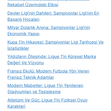
Rekabet Üzerindeki Etkisi
Devler Ligi’nin Dahileri: Şampiyonlar Ligi’nin En
Başarılı Hocaları
Milyar Dolarlık Arena: Şampiyonlar Ligi’nin
Ekonomik Yapısı
Kupa 1’in Hikayesi: Şampiyonlar Ligi Tarihçesi Ve
İstatistikler
Yıldızların Ötesinde: Ligue 1’in Küresel Marka
Değeri Ve Vizyonu
Fransız Ekolü: Modern Futbola Yön Veren
Fransız Teknik Adamlar
Modern Mabetler: Ligue 1’in Yenilenen
Stadyumları ve Tesisleşme
Atletizm Ve Güç: Ligue 1’in Fiziksel Oyun
Karakteri