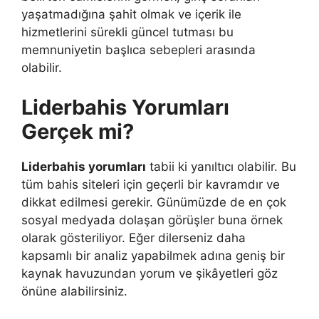
yaşatmadığına şahit olmak ve içerik ile
hizmetlerini sürekli güncel tutması bu
memnuniyetin başlıca sebepleri arasında
olabilir.
Liderbahis Yorumları
Gerçek mi?
Liderbahis yorumları
tabii ki yanıltıcı olabilir. Bu
tüm bahis siteleri için geçerli bir kavramdır ve
dikkat edilmesi gerekir. Günümüzde de en çok
sosyal medyada dolaşan görüşler buna örnek
olarak gösteriliyor. Eğer dilerseniz daha
kapsamlı bir analiz yapabilmek adına geniş bir
kaynak havuzundan yorum ve şikâyetleri göz
önüne alabilirsiniz.