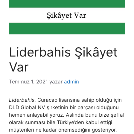
Liderbahis Şikâyet
Var
Temmuz 1, 2021
yazar
admin
Liderbahis
, Curacao lisansına sahip olduğu için
DLD Global NV şirketinin bir parçası olduğunu
hemen anlayabiliyoruz. Aslında bunu bize şeffaf
olarak sunması bile Türkiye’den kabul ettiği
müşterileri ne kadar önemsediğini gösteriyor.