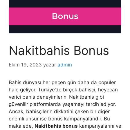
Nakitbahis Bonus
Ekim 19, 2023
yazar
admin
Bahis dünyası her geçen gün daha da popüler
hale geliyor. Türkiye’de birçok bahisçi, heyecan
verici bahis deneyimlerini Nakitbahis gibi
güvenilir platformlarda yaşamayı tercih ediyor.
Ancak, bahisçilerin dikkatini çeken bir diğer
önemli unsur ise bonus kampanyalarıdır. Bu
makalede,
Nakitbahis bonus
kampanyalarını ve