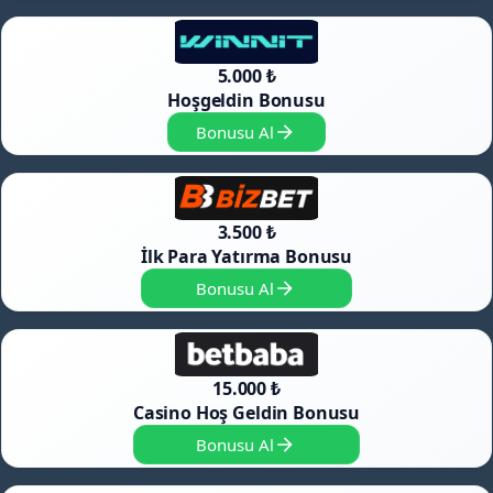
5.000 ₺
Hoşgeldin Bonusu
Bonusu Al
3.500 ₺
İlk Para Yatırma Bonusu
Bonusu Al
15.000 ₺
Casino Hoş Geldin Bonusu
Bonusu Al