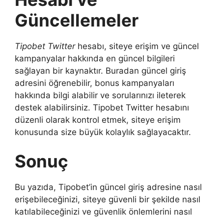
Güncellemeler
Tipobet Twitter
hesabı, siteye erişim ve güncel
kampanyalar hakkında en güncel bilgileri
sağlayan bir kaynaktır. Buradan güncel giriş
adresini öğrenebilir, bonus kampanyaları
hakkında bilgi alabilir ve sorularınızı ileterek
destek alabilirsiniz. Tipobet Twitter hesabını
düzenli olarak kontrol etmek, siteye erişim
konusunda size büyük kolaylık sağlayacaktır.
Sonuç
Bu yazıda, Tipobet’in güncel giriş adresine nasıl
erişebileceğinizi, siteye güvenli bir şekilde nasıl
katılabileceğinizi ve güvenlik önlemlerini nasıl