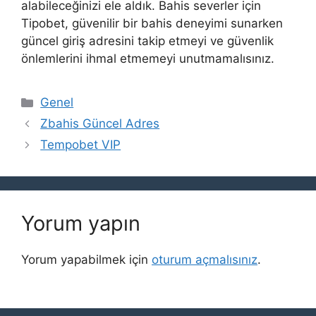
alabileceğinizi ele aldık. Bahis severler için
Tipobet, güvenilir bir bahis deneyimi sunarken
güncel giriş adresini takip etmeyi ve güvenlik
önlemlerini ihmal etmemeyi unutmamalısınız.
Kategoriler
Genel
Zbahis Güncel Adres
Tempobet VIP
Yorum yapın
Yorum yapabilmek için
oturum açmalısınız
.