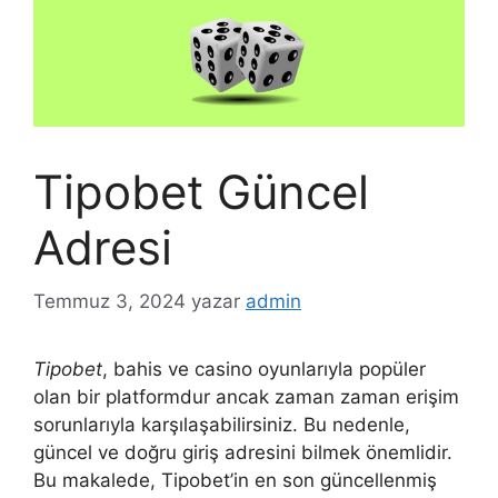
Tipobet Güncel
Adresi
Temmuz 3, 2024
yazar
admin
Tipobet
, bahis ve casino oyunlarıyla popüler
olan bir platformdur ancak zaman zaman erişim
sorunlarıyla karşılaşabilirsiniz. Bu nedenle,
güncel ve doğru giriş adresini bilmek önemlidir.
Bu makalede, Tipobet’in en son güncellenmiş