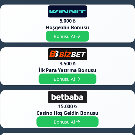
5.000 ₺
Hoşgeldin Bonusu
Bonusu Al
3.500 ₺
İlk Para Yatırma Bonusu
Bonusu Al
15.000 ₺
Casino Hoş Geldin Bonusu
Bonusu Al