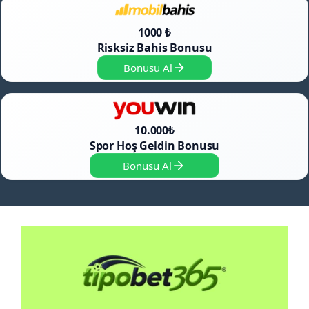
1000 ₺
Risksiz Bahis Bonusu
Bonusu Al
10.000₺
Spor Hoş Geldin Bonusu
Bonusu Al