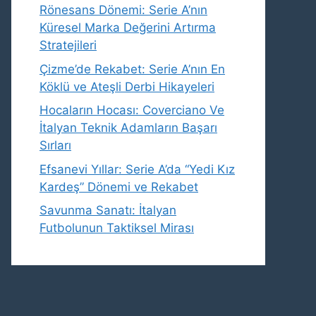
Rönesans Dönemi: Serie A’nın
Küresel Marka Değerini Artırma
Stratejileri
Çizme’de Rekabet: Serie A’nın En
Köklü ve Ateşli Derbi Hikayeleri
Hocaların Hocası: Coverciano Ve
İtalyan Teknik Adamların Başarı
Sırları
Efsanevi Yıllar: Serie A’da “Yedi Kız
Kardeş” Dönemi ve Rekabet
Savunma Sanatı: İtalyan
Futbolunun Taktiksel Mirası