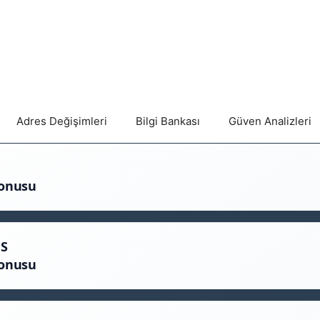
Adres Değişimleri
Bilgi Bankası
Güven Analizleri
Bonusu
FS
Bonusu