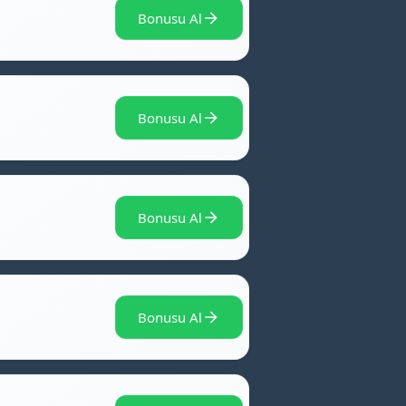
Bonusu Al
Bonusu Al
Bonusu Al
Bonusu Al