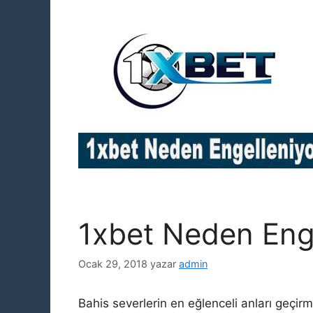
1xbet Neden Eng
Ocak 29, 2018
yazar
admin
Bahis severlerin en eğlenceli anları geçirme