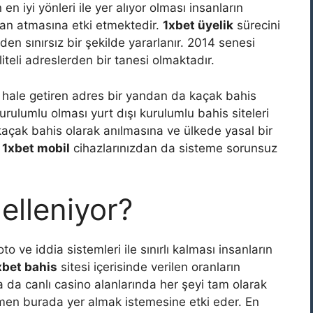
n iyi yönleri ile yer alıyor olması insanların
 can atmasına etki etmektedir.
1xbet üyelik
sürecini
den sınırsız bir şekilde yararlanır. 2014 senesi
liteli adreslerden bir tanesi olmaktadır.
an hale getiren adres bir yandan da kaçak bahis
urulumlu olması yurt dışı kurulumlu bahis siteleri
açak bahis olarak anılmasına ve ülkede yasal bir
.
1xbet mobil
cihazlarınızdan da sisteme sorunsuz
elleniyor?
o ve iddia sistemleri ile sınırlı kalması insanların
xbet bahis
sitesi içerisinde verilen oranların
 da canlı casino alanlarında her şeyi tam olarak
ğmen burada yer almak istemesine etki eder. En