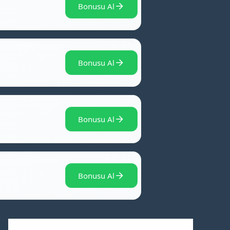
Bonusu Al
Bonusu Al
Bonusu Al
Bonusu Al