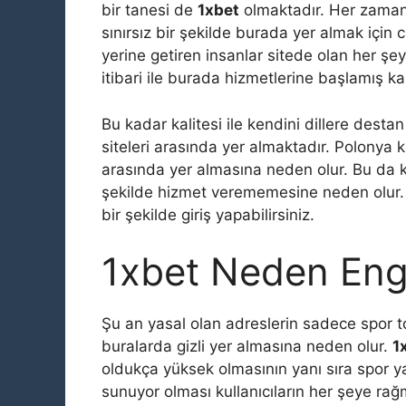
bir tanesi de
1xbet
olmaktadır. Her zaman e
sınırsız bir şekilde burada yer almak için
yerine getiren insanlar sitede olan her şey
itibari ile burada hizmetlerine başlamış ka
Bu kadar kalitesi ile kendini dillere dest
siteleri arasında yer almaktadır. Polonya k
arasında yer almasına neden olur. Bu da k
şekilde hizmet verememesine neden olur
bir şekilde giriş yapabilirsiniz.
1xbet Neden Eng
Şu an yasal olan adreslerin sadece spor tot
buralarda gizli yer almasına neden olur.
1
oldukça yüksek olmasının yanı sıra spor ya
sunuyor olması kullanıcıların her şeye ra