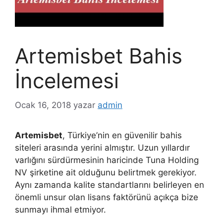
Artemisbet Bahis
İncelemesi
Ocak 16, 2018
yazar
admin
Artemisbet
, Türkiye’nin en güvenilir bahis
siteleri arasında yerini almıştır. Uzun yıllardır
varlığını sürdürmesinin haricinde Tuna Holding
NV şirketine ait olduğunu belirtmek gerekiyor.
Aynı zamanda kalite standartlarını belirleyen en
önemli unsur olan lisans faktörünü açıkça bize
sunmayı ihmal etmiyor.