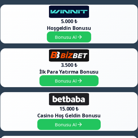
5.000 ₺
Hoşgeldin Bonusu
Bonusu Al
3.500 ₺
İlk Para Yatırma Bonusu
Bonusu Al
15.000 ₺
Casino Hoş Geldin Bonusu
Bonusu Al