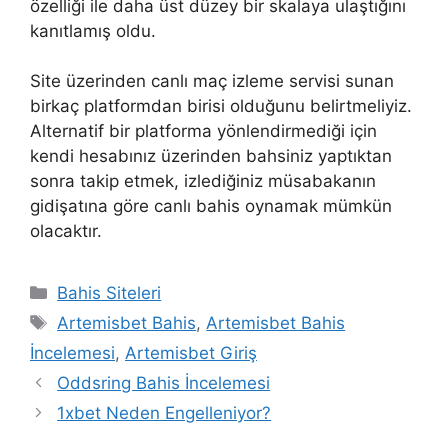
özelliği ile daha üst düzey bir skalaya ulaştığını
kanıtlamış oldu.
Site üzerinden canlı maç izleme servisi sunan
birkaç platformdan birisi olduğunu belirtmeliyiz.
Alternatif bir platforma yönlendirmediği için
kendi hesabınız üzerinden bahsiniz yaptıktan
sonra takip etmek, izlediğiniz müsabakanın
gidişatına göre canlı bahis oynamak mümkün
olacaktır.
Kategoriler
Bahis Siteleri
Etiketler
Artemisbet Bahis
,
Artemisbet Bahis
İncelemesi
,
Artemisbet Giriş
Oddsring Bahis İncelemesi
1xbet Neden Engelleniyor?