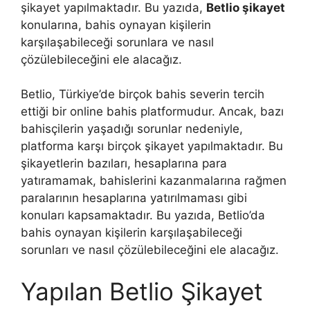
şikayet yapılmaktadır. Bu yazıda,
Betlio şikayet
konularına, bahis oynayan kişilerin
karşılaşabileceği sorunlara ve nasıl
çözülebileceğini ele alacağız.
Betlio, Türkiye’de birçok bahis severin tercih
ettiği bir online bahis platformudur. Ancak, bazı
bahisçilerin yaşadığı sorunlar nedeniyle,
platforma karşı birçok şikayet yapılmaktadır. Bu
şikayetlerin bazıları, hesaplarına para
yatıramamak, bahislerini kazanmalarına rağmen
paralarının hesaplarına yatırılmaması gibi
konuları kapsamaktadır. Bu yazıda, Betlio’da
bahis oynayan kişilerin karşılaşabileceği
sorunları ve nasıl çözülebileceğini ele alacağız.
Yapılan Betlio Şikayet