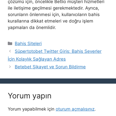
çözümü için, öncelikle Betlio müşteri hizmetleri
ile iletişime geçilmesi gerekmektedir. Ayrıca,
sorunların önlenmesi için, kullanıcıların bahis
kurallarına dikkat etmeleri ve doğru işlem
yapmaları da önemlidir.
Kategoriler
Bahis Siteleri
Süpertotobet Twitter Giriş: Bahis Severler
İçin Kolaylık Sağlayan Adres
Betebet Şikayet ve Sorun Bildirme
Yorum yapın
Yorum yapabilmek için
oturum açmalısınız
.