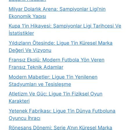
Milyar Dolarlık Arena: Şampiyonlar Ligi’nin
Ekonomik Yapısı
Kupa 1’in Hikayesi: Şampiyonlar Ligi Tarihçesi Ve
İstatistikler
Yıldızların Ötesinde: Ligue 1’in Küresel Marka
Değeri Ve Vizyonu
Fransız Ekolü: Modern Futbola Yön Veren
Fransız Teknik Adamlar
Modern Mabetler: Ligue 1’in Yenilenen
Stadyumları ve Tesisleşme
Atletizm Ve Güç: Ligue 1’in Fiziksel Oyun
Karakteri
Yetenek Fabrikası: Ligue 1’in Dünya Futboluna
Oyuncu İhracı
Rönesans Dönemi: Serie A’nın Küresel Marka