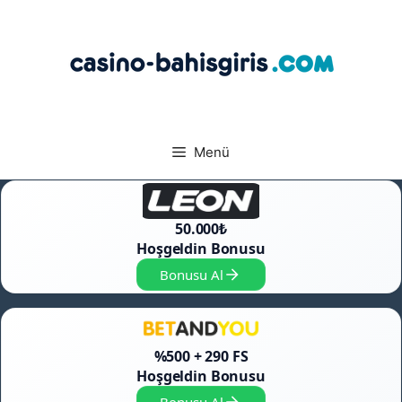
İçeriğe
atla
Menü
50.000₺
Hoşgeldin Bonusu
Bonusu Al
%500 + 290 FS
Hoşgeldin Bonusu