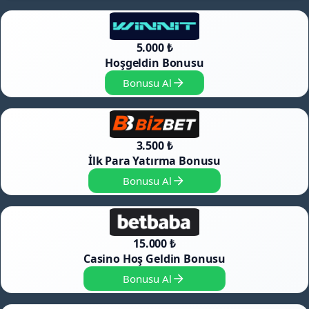
5.000 ₺
Hoşgeldin Bonusu
Bonusu Al
3.500 ₺
İlk Para Yatırma Bonusu
Bonusu Al
15.000 ₺
Casino Hoş Geldin Bonusu
Bonusu Al