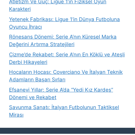
Atletizm Ve Güç: Ligue 1’in Fiziksel Oyun
Karakteri
Yetenek Fabrikası: Ligue 1’in Dünya Futboluna
Oyuncu İhracı
Rönesans Dönemi: Serie A’nın Küresel Marka
Değerini Artırma Stratejileri
Çizme’de Rekabet: Serie A’nın En Köklü ve Ateşli
Derbi Hikayeleri
Hocaların Hocası: Coverciano Ve İtalyan Teknik
Adamların Başarı Sırları
Efsanevi Yıllar: Serie A’da “Yedi Kız Kardeş”
Dönemi ve Rekabet
Savunma Sanatı: İtalyan Futbolunun Taktiksel
Mirası