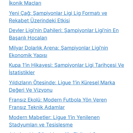
İkonik Maçları
Yeni Çağ: Şampiyonlar Ligi Lig Formatı ve
Rekabet Üzerindeki Etkisi
Devler Ligi’nin Dahileri: Şampiyonlar Ligi’nin En
Başarılı Hocaları
Milyar Dolarlık Arena: Şampiyonlar Ligi’nin
Ekonomik Yapısı
Kupa 1’in Hikayesi: Şampiyonlar Ligi Tarihçesi Ve
İstatistikler
Yıldızların Ötesinde: Ligue 1’in Küresel Marka
Değeri Ve Vizyonu
Fransız Ekolü: Modern Futbola Yön Veren
Fransız Teknik Adamlar
Modern Mabetler: Ligue 1’in Yenilenen
Stadyumları ve Tesisleşme