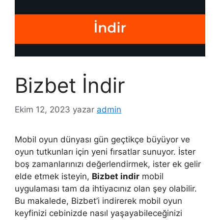
Bizbet İndir
Ekim 12, 2023
yazar
admin
Mobil oyun dünyası gün geçtikçe büyüyor ve
oyun tutkunları için yeni fırsatlar sunuyor. İster
boş zamanlarınızı değerlendirmek, ister ek gelir
elde etmek isteyin,
Bizbet indir
mobil
uygulaması tam da ihtiyacınız olan şey olabilir.
Bu makalede, Bizbet’i indirerek mobil oyun
keyfinizi cebinizde nasıl yaşayabileceğinizi