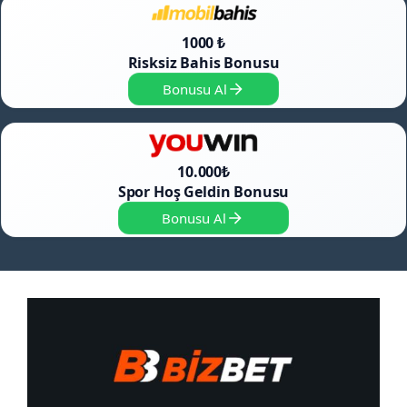
1000 ₺
Risksiz Bahis Bonusu
Bonusu Al
10.000₺
Spor Hoş Geldin Bonusu
Bonusu Al