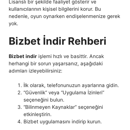
Lisanslı bir şekilde faaliyet gösterir ve
kullanıcılarının kişisel bilgilerini korur. Bu
nedenle, oyun oynarken endişelenmenize gerek
yok.
Bizbet İndir Rehberi
Bizbet indir
işlemi hızlı ve basittir. Ancak
herhangi bir sorun yaşarsanız, aşağıdaki
adımları izleyebilirsiniz:
İlk olarak, telefonunuzun ayarlarına gidin.
“Güvenlik” veya “Uygulama İzinleri”
seçeneğini bulun.
“Bilinmeyen Kaynaklar” seçeneğini
etkinleştirin.
Bizbet uygulamasını indirip kurun.