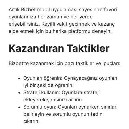
Artık Bizbet mobil uygulaması sayesinde favori
oyunlarınıza her zaman ve her yerde
erişebilirsiniz. Keyifli vakit geçirmek ve kazanç
elde etmek için bu harika platformu deneyin.
Kazandıran Taktikler
Bizbet’te kazanmak için bazı taktikler ve ipuçları:
Oyunları öğrenin: Oynayacağınız oyunları
iyi bir şekilde öğrenin.
Strateji kullanın: Oyunlara strateji
ekleyerek şansınızı artırın.
Sorumlu oyun: Oyunları oynarken sınırları
belirleyin ve sorumlu oyunun tadını
çıkarın.