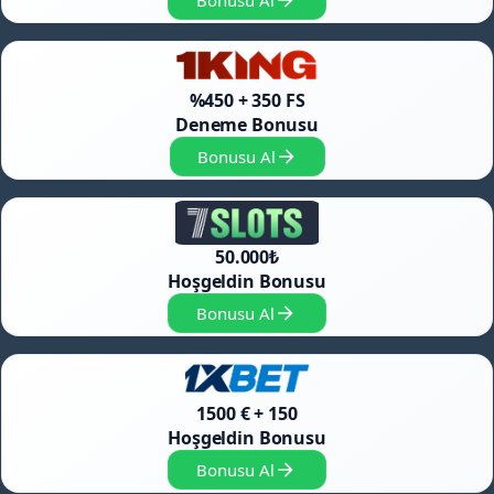
Bonusu Al
%450 + 350 FS
Deneme Bonusu
Bonusu Al
50.000₺
Hoşgeldin Bonusu
Bonusu Al
1500 € + 150
Hoşgeldin Bonusu
Bonusu Al