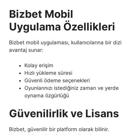
Bizbet Mobil
Uygulama Özellikleri
Bizbet mobil uygulaması, kullanıcılarına bir dizi
avantaj sunar:
Kolay erişim
Hızlı yükleme süresi
Güvenli ödeme seçenekleri
Oyunlarınızı istediğiniz zaman ve yerde
oynama özgürlüğü
Güvenilirlik ve Lisans
Bizbet, güvenilir bir platform olarak bilinir.