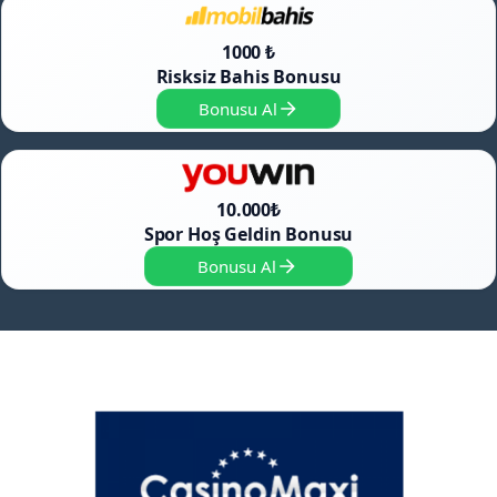
1000 ₺
Risksiz Bahis Bonusu
Bonusu Al
10.000₺
Spor Hoş Geldin Bonusu
Bonusu Al