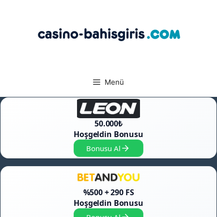
İçeriğe
atla
Menü
50.000₺
Hoşgeldin Bonusu
Bonusu Al
%500 + 290 FS
Hoşgeldin Bonusu