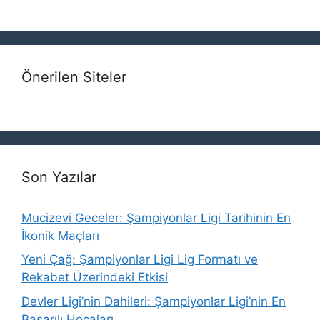
Önerilen Siteler
Son Yazılar
Mucizevi Geceler: Şampiyonlar Ligi Tarihinin En
İkonik Maçları
Yeni Çağ: Şampiyonlar Ligi Lig Formatı ve
Rekabet Üzerindeki Etkisi
Devler Ligi’nin Dahileri: Şampiyonlar Ligi’nin En
Başarılı Hocaları