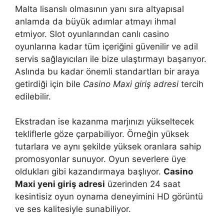
Malta lisanslı olmasının yanı sıra altyapısal
anlamda da büyük adımlar atmayı ihmal
etmiyor. Slot oyunlarından canlı casino
oyunlarına kadar tüm içeriğini güvenilir ve adil
servis sağlayıcıları ile bize ulaştırmayı başarıyor.
Aslında bu kadar önemli standartları bir araya
getirdiği için bile
Casino Maxi giriş adresi
tercih
edilebilir.
Ekstradan ise kazanma marjınızı yükseltecek
tekliflerle göze çarpabiliyor. Örneğin yüksek
tutarlara ve aynı şekilde yüksek oranlara sahip
promosyonlar sunuyor. Oyun severlere üye
oldukları gibi kazandırmaya başlıyor.
Casino
Maxi yeni giriş adresi
üzerinden 24 saat
kesintisiz oyun oynama deneyimini HD görüntü
ve ses kalitesiyle sunabiliyor.