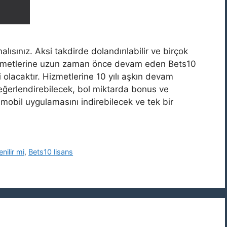
alısınız. Aksi takdirde dolandırılabilir ve birçok
e hizmetlerine uzun zaman önce devam eden Bets10
ri olacaktır. Hizmetlerine 10 yılı aşkın devam
eğerlendirebilecek, bol miktarda bonus ve
obil uygulamasını indirebilecek ve tek bir
nilir mi
,
Bets10 lisans