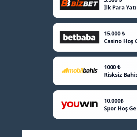
İlk Para Ya
15.000 ₺
Casino Hoş 
1000 ₺
Risksiz Bah
10.000₺
Spor Hoş Ge