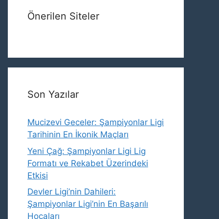
Önerilen Siteler
Son Yazılar
Mucizevi Geceler: Şampiyonlar Ligi
Tarihinin En İkonik Maçları
Yeni Çağ: Şampiyonlar Ligi Lig
Formatı ve Rekabet Üzerindeki
Etkisi
Devler Ligi’nin Dahileri:
Şampiyonlar Ligi’nin En Başarılı
Hocaları