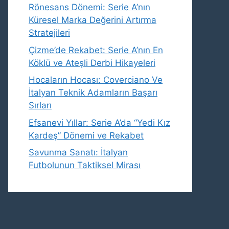
Rönesans Dönemi: Serie A’nın
Küresel Marka Değerini Artırma
Stratejileri
Çizme’de Rekabet: Serie A’nın En
Köklü ve Ateşli Derbi Hikayeleri
Hocaların Hocası: Coverciano Ve
İtalyan Teknik Adamların Başarı
Sırları
Efsanevi Yıllar: Serie A’da “Yedi Kız
Kardeş” Dönemi ve Rekabet
Savunma Sanatı: İtalyan
Futbolunun Taktiksel Mirası