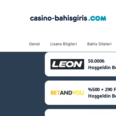
İçeriğe
atla
Genel
Lisans Bilgileri
Bahis Siteleri
50.000₺
Hoşgeldin 
%500 + 290 
Hoşgeldin 