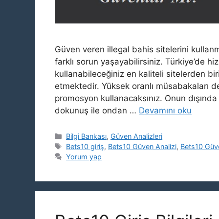
Güven veren illegal bahis sitelerini kullanm
farklı sorun yaşayabilirsiniz. Türkiye’d
kullanabileceğiniz en kaliteli sitelerden bi
etmektedir. Yüksek oranlı müsabakaları d
promosyon kullanacaksınız. Onun dışında m
dokunuş ile ondan …
Devamını oku
Kategoriler
Bilgi Bankası
,
Güven Analizleri
Etiketler
Bets10 giriş
,
Bets10 Güven Analizi
,
Bets10 Güve
Yorum yap