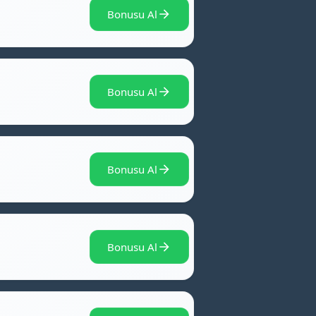
Bonusu Al
Bonusu Al
Bonusu Al
Bonusu Al