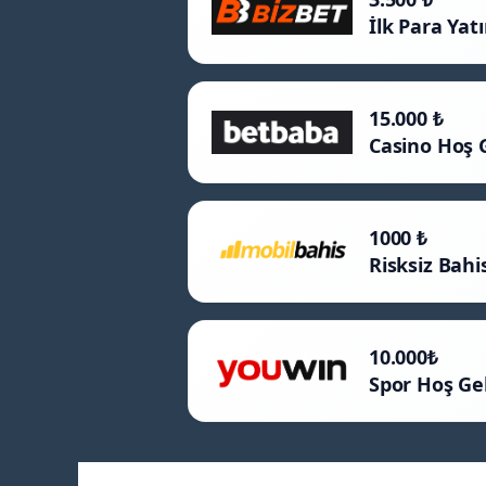
İlk Para Ya
15.000 ₺
Casino Hoş 
1000 ₺
Risksiz Bah
10.000₺
Spor Hoş Ge