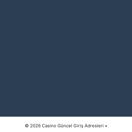
© 2026 Casino Güncel Giriş Adresleri
•