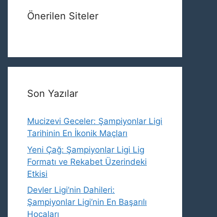
Önerilen Siteler
Son Yazılar
Mucizevi Geceler: Şampiyonlar Ligi
Tarihinin En İkonik Maçları
Yeni Çağ: Şampiyonlar Ligi Lig
Formatı ve Rekabet Üzerindeki
Etkisi
Devler Ligi’nin Dahileri:
Şampiyonlar Ligi’nin En Başarılı
Hocaları