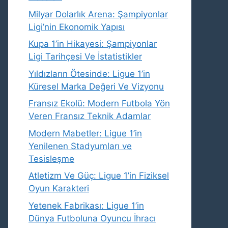
Milyar Dolarlık Arena: Şampiyonlar
Ligi’nin Ekonomik Yapısı
Kupa 1’in Hikayesi: Şampiyonlar
Ligi Tarihçesi Ve İstatistikler
Yıldızların Ötesinde: Ligue 1’in
Küresel Marka Değeri Ve Vizyonu
Fransız Ekolü: Modern Futbola Yön
Veren Fransız Teknik Adamlar
Modern Mabetler: Ligue 1’in
Yenilenen Stadyumları ve
Tesisleşme
Atletizm Ve Güç: Ligue 1’in Fiziksel
Oyun Karakteri
Yetenek Fabrikası: Ligue 1’in
Dünya Futboluna Oyuncu İhracı