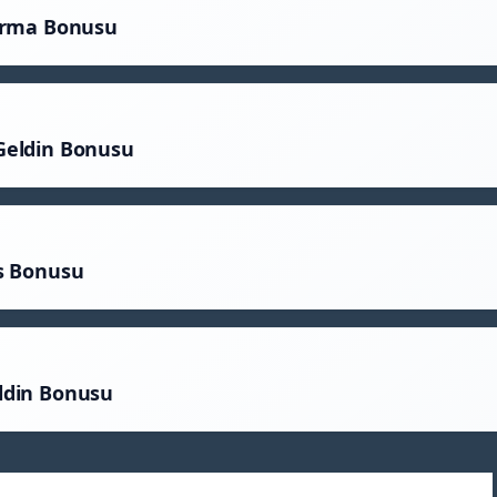
tırma Bonusu
Geldin Bonusu
is Bonusu
ldin Bonusu