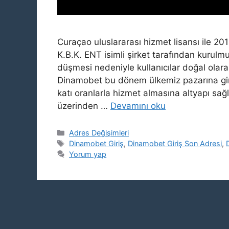
Curaçao uluslararası hizmet lisansı ile 
K.B.K. ENT isimli şirket tarafından kurulm
düşmesi nedeniyle kullanıcılar doğal olar
Dinamobet bu dönem ülkemiz pazarına giriş 
katı oranlarla hizmet almasına altyapı sa
üzerinden …
Devamını oku
Kategoriler
Adres Değişimleri
Etiketler
Dinamobet Giriş
,
Dinamobet Giriş Son Adresi
,
Yorum yap